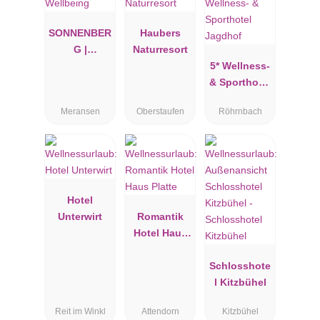
SONNENBER
Haubers
G |
Naturresort
Panorama
5* Wellness-
Dolomites
& Sporthotel
Wellbeing
Jagdhof
Meransen
Oberstaufen
Röhrnbach
Hotel
Unterwirt
Romantik
Hotel Haus
Platte
Schlosshote
l Kitzbühel
Reit im Winkl
Attendorn
Kitzbühel