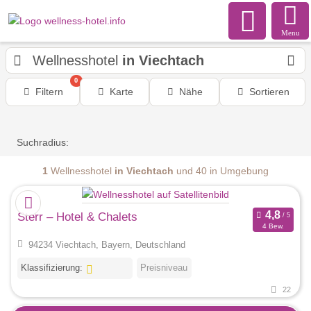
Menu
Wellnesshotel
in Viechtach
0
Filtern
Karte
Nähe
Sortieren
Suchradius:
1
Wellnesshotel
in Viechtach
und 40 in Umgebung
Sterr – Hotel & Chalets
4 Bew.
94234 Viechtach, Bayern, Deutschland
Klassifizierung:
Preisniveau
22