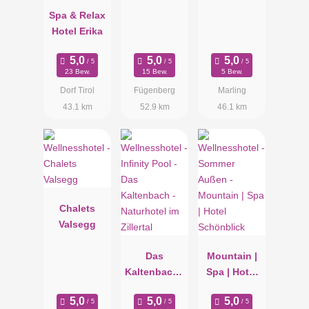
Spa & Relax
Hotel Erika
23 Bew.
15 Bew.
5 Bew.
Dorf Tirol
Fügenberg
Marling
43.1 km
52.9 km
46.1 km
Chalets
Valsegg
Das
Mountain |
Kaltenbach -
Spa | Hotel
Naturhotel
Schönblick
im Zillertal