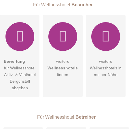
Für Wellnesshotel
Besucher
Hiermit akzeptiere ich die
AGB
.
Bewertung
weitere
weitere
für Wellnesshotel
Wellnesshotels
Wellnesshotels in
Die
Datenschutzerklärung
habe ich zur Kenntnis genommen.
Aktiv- & Vitalhotel
finden
meiner Nähe
öffentliche Frage stellen
Bergcristall
Abbrechen
abgeben
Hinweis:
Bitte beachten Sie, öffentliche Fragen sind
für alle
Besucher sichtbar
.
Klicken Sie hier um eine
individuelle Frage
an den
Wellnesshotel-Eintrag zu stellen
.
Für Wellnesshotel
Betreiber