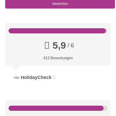
bewerten
5,9
/ 6
413 Bewertungen
HolidayCheck
via: