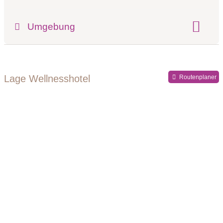
Klassifizierung:
Umgebung
Hotel-Schwerpunkt:
Wellness & Romantik
Wellness & Skifahren
Register-Nr.
Wellness & Wandern
Lage Wellnesshotel
Routenplaner