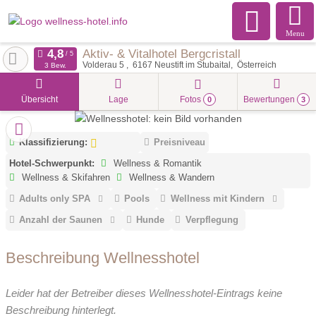
Menu
Aktiv- & Vitalhotel Bergcristall
Volderau 5
6167
Neustift im Stubaital
Österreich
3 Bew.
Übersicht
Lage
Fotos
Bewertungen
0
3
Klassifizierung:
Preisniveau
Hotel-Schwerpunkt:
Wellness & Romantik
Wellness & Skifahren
Wellness & Wandern
Adults only SPA
Pools
Wellness mit Kindern
Anzahl der Saunen
Hunde
Verpflegung
Beschreibung Wellnesshotel
Leider hat der Betreiber dieses Wellnesshotel-Eintrags keine
Beschreibung hinterlegt.