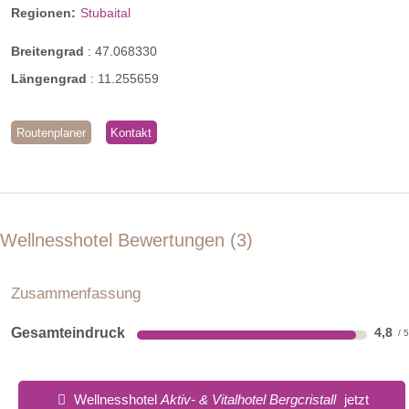
Regionen:
Stubaital
Breitengrad
:
47.068330
Längengrad
:
11.255659
Routenplaner
Kontakt
Wellnesshotel Bewertungen
3
Zusammenfassung
Gesamteindruck
4,8
Wellnesshotel
Aktiv- & Vitalhotel Bergcristall
jetzt