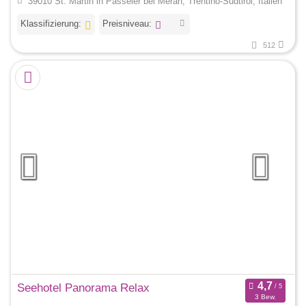
39010 St. Martin in Passeier bei Meran, Trentino-Südtirol, Italien
Klassifizierung:
Preisniveau:
512
Seehotel Panorama Relax
3 Bew.