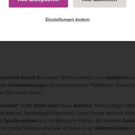
Einstellungen ändern
hotel.info Award
die besten Wellnesshotels nach
objektiven
u
 die
Gästemeinungen
auf verschiedenen Plattformen. Dadurc
den Sie weiter unten.
sshotel“
ist
für jeden Gast
etwas
anderes
. Manche legen Wert
in kleines, familiengeführtes Hotel. Unser Award zeichnet dah
n Spa-Bereichen
aus, sondern jene Häuser, die mit ihrer
Ausst
 nur große Wellness-Paläste vertreten. Auch
kleinere Hotels
mi