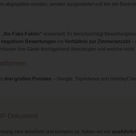
tform abgegeben wurden, werden ausgewertet und bei der Berech
n
„No-Fake-Faktor“
entwickelt. Er berücksichtigt Bewertungsma
r
negativen Bewertungen
ins
Verhältnis zur Zimmeranzahl
– 
e Häuser ihre Gäste durchgehend überzeugen und welche nicht.
ttformen
us
drei großen Portalen
– Google, TripAdvisor und HolidayChec
PDF-Dokument
hnung sehr detailliert und komplex ist, haben wir ein
ausführli