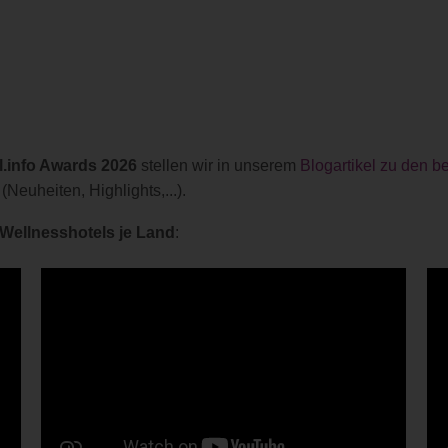
l.info Awards 2026
stellen wir in unserem
Blogartikel zu den b
euheiten, Highlights,...).
Wellnesshotels je Land
: