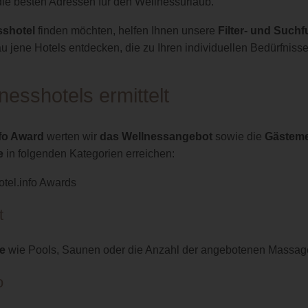
die besten Adressen für den Wellnessurlaub.
sshotel
finden möchten, helfen Ihnen unsere
Filter- und Such
u jene Hotels entdecken, die zu Ihren individuellen Bedürfniss
esshotels ermittelt
nfo Award
werten wir
das Wellnessangebot
sowie die
Gästemei
e
in folgenden Kategorien erreichen:
t
e
wie Pools, Saunen oder die Anzahl der angebotenen Massage
o