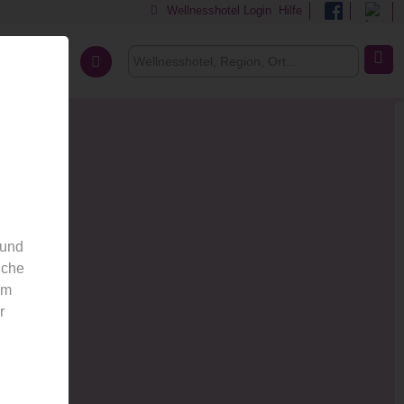
Wellnesshotel Login
Hilfe
Über uns
 und
nche
em
r