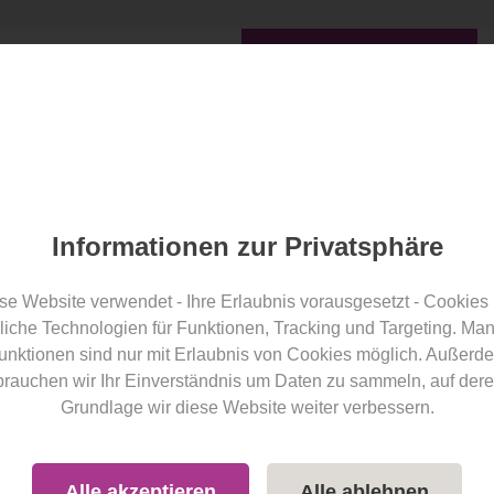
l finden
Angebote
Blog
wellness-hotel.info Award
ward 2026
Informationen zur Privatsphäre
se Website verwendet - Ihre Erlaubnis vorausgesetzt - Cookies
liche Technologien für Funktionen, Tracking und Targeting. Ma
unktionen sind nur mit Erlaubnis von Cookies möglich. Außerd
en Wellnesshotels:
brauchen wir Ihr Einverständnis um Daten zu sammeln, auf dere
Grundlage wir diese Website weiter verbessern.
Alle akzeptieren
Alle ablehnen