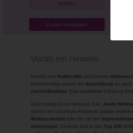
ermittelt
Zu den Preisträgern
Vorab ein Hinweis
Bereits zum
fünften Mal
zeichnet der
wellness-
berücksichtigt sowohl die
Ausstattung
als auch
nachvollziehbar
. Eine detaillierte Erklärung fin
Gleichzeitig ist uns bewusst: Das
„beste Wellne
suchen ein luxuriöses Ambiente, wieder andere e
Wellnesshotels
oder die mit den
imposanteste
überzeugen.
Deshalb sind in den
Top 100
nicht