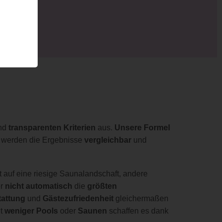
nd
transparenten Kriterien
aus.
Unsere Formel
h werden die Ergebnisse
vergleichbar
und
 auf eine riesige Saunalandschaft, andere
er
nicht automatisch
die
größten
attung
und
Gästezufriedenheit
gleichermaßen
t
weniger Pools
oder
Saunen
schaffen es dank