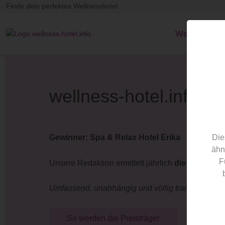
Finde dein perfektes Wellnesshotel
Wellnesshote
wellness-hotel.info A
Die
Gewinner: Spa & Relax Hotel Erika
ähn
F
Unsere Redaktion ermittelt jährlich
die 100 best
Umfassend, unabhängig und völlig transparent
So werden die Preisträger