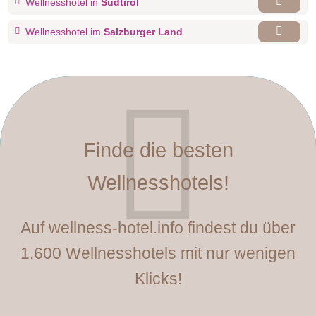
Wellnesshotel in
Südtirol
Wellnesshotel im
Salzburger Land
Finde die besten
Wellnesshotels!
Auf wellness-hotel.info findest du über
1.600 Wellnesshotels mit nur wenigen
Klicks!