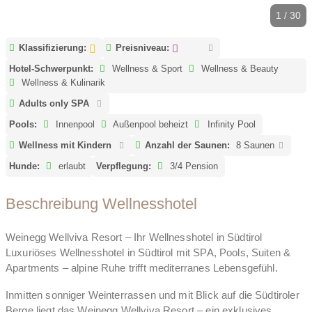
1 / 30
Klassifizierung:
Preisniveau:
Hotel-Schwerpunkt:
Wellness & Sport
Wellness & Beauty
Wellness & Kulinarik
Adults only SPA
Pools:
Innenpool
Außenpool beheizt
Infinity Pool
Wellness mit Kindern
Anzahl der Saunen:
8 Saunen
Hunde:
erlaubt
Verpflegung:
3/4 Pension
Beschreibung Wellnesshotel
Weinegg Wellviva Resort – Ihr Wellnesshotel in Südtirol
Luxuriöses Wellnesshotel in Südtirol mit SPA, Pools, Suiten &
Apartments – alpine Ruhe trifft mediterranes Lebensgefühl.
Inmitten sonniger Weinterrassen und mit Blick auf die Südtiroler
Berge liegt das Weinegg Wellviva Resort – ein exklusives