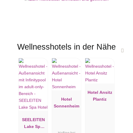
Gehobene Gourmetküche, persönliche Herzlichkeit und ein
exklusives Ambiente machen das Weinegg Wellviva Resort zu
einem der führenden Spa Hotels in Südtirol – für nachhaltige
Erholung auf höchstem Niveau.
CIN: IT021004A1HXAABPVK
CIN: IT021004B4LGEN6QN5
Wellnesshotels in der Nähe
Hotel Ansitz
Hotel
Plantiz
Sonnenheim
SEELEITEN
Lake Spa
Hafling bei