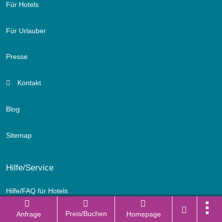
Für Hotels
Für Urlauber
Presse
Kontakt
Blog
Sitemap
Hilfe/Service
Hilfe/FAQ für Hotels
Preis/Buchen
Anfrage
Homepage
Hilfe/FAQ für Urlauber