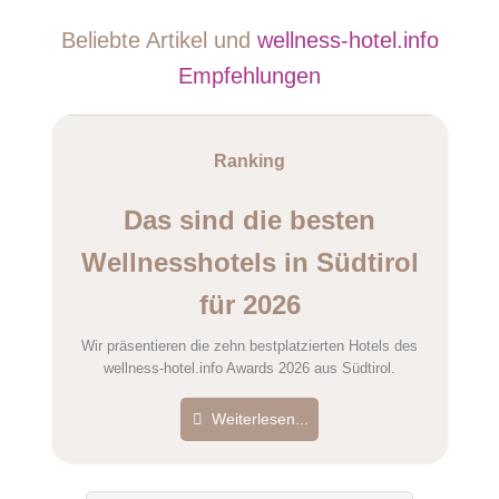
Beliebte Artikel und
wellness-hotel.info
Name
Empfehlungen
E-Mail-Adresse (wird nicht veröffentlicht)
Ranking
Das sind die besten
Wellnesshotels in Südtirol
für 2026
Hiermit akzeptiere ich die
AGB
.
Wir präsentieren die zehn bestplatzierten Hotels des
wellness-hotel.info Awards 2026 aus Südtirol.
Die
Datenschutzerklärung
habe ich zur Kenntnis genommen.
Weiterlesen...
öffentliche Frage stellen
Abbrechen
Hinweis:
Bitte beachten Sie, öffentliche Fragen sind
für alle