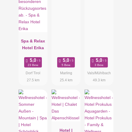
Spa & Relax
Hotel Erika
23 Bew.
5 Bew.
3 Bew.
Dorf Tirol
Marling
Vals/Mühlbach
27.5 km
25.4 km
49.3 km
Hotel |