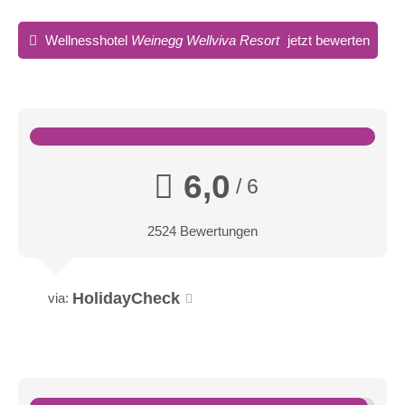
Wellnesshotel
Weinegg Wellviva Resort
jetzt bewerten
Dampfbad
Regenerierung der Atmungsorgane: Den
Körper von feuchtwarmen Dampfschwaden
umspielen lassen
6,0
/ 6
Sitzplätze in Saunen:
80 Sitzplätze
2524 Bewertungen
Liegen im Ruhebereich:
100 Liegen
Apartment
HolidayCheck
via:
Die stilvollen Apartments mit privater finnischer Sauna,
Designküche und eigenem beheizten Pool bieten maximale
Privatsphäre. Gäste genießen ganzjährig alle Leistungen des
Wellness Resorts; im Winter sind auch Long-Stay-Aufenthalte