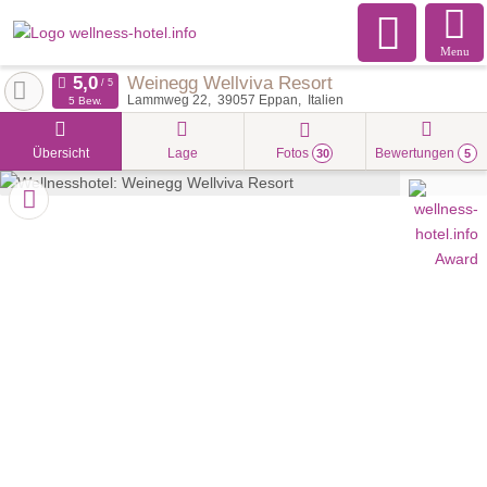
Menu
Weinegg Wellviva Resort
Lammweg 22
39057
Eppan
Italien
5 Bew.
Übersicht
Lage
Fotos
Bewertungen
30
5