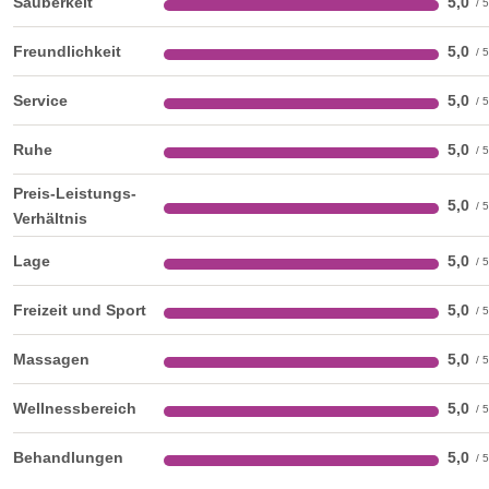
Sauberkeit
5,0
Bio-Kräuter-Sauna
Freundlichkeit
5,0
Softes Saunaerlebnis: Dem Körper,
Service
5,0
dem Geist und der Seele sanft einheizen.
Ruhe
5,0
Preis-Leistungs-
5,0
Verhältnis
Lage
5,0
poolSUITEN
Freizeit und Sport
5,0
In unseren poolSUITEN träumen Sie auch nach dem
Aufwachen weiter: Hier erwartet Sie eine gelungene
Massagen
5,0
Symbiose zwischen elegant-moder- ner Gemütlichkeit und
Wellnessbereich
5,0
dem Luxus ei- nes privaten Pool-Zugangs.
Behandlungen
5,0