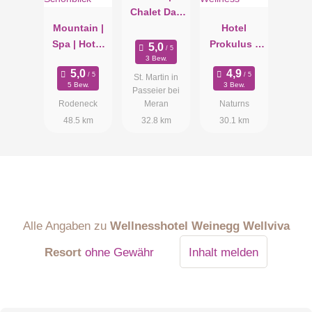
Chalet Das
Mountain |
Alpenschlös
Hotel
Spa | Hotel
sel
Prokulus -
Schönblick
Family &
3 Bew.
Wellness
St. Martin in
5 Bew.
3 Bew.
Passeier bei
Rodeneck
Meran
Naturns
48.5 km
32.8 km
30.1 km
Alle Angaben zu
Wellnesshotel Weinegg Wellviva
Resort
ohne Gewähr
Inhalt melden