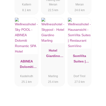
Hotel
Kaltern
Meran
Meran
8.1 km
22.5 km
24.6 km
Hotel
Giardino
SomVita
ABINEA
Marling
Suites |
Dolomiti
Restaurant
Romantic
SomVino
Kastelruth
Marling
Dorf Tirol
SPA Hotel
25.1 km
25.4 km
27.0 km