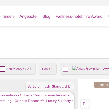
l finden
Angebote
Blog
wellness-hotel.info Award
Adults only SPA
Pools
Awa
nde
Umgebungsschwerpunkt
zurück
Sortieren nach
Standard