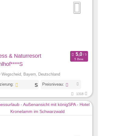
ess & Naturresort
5 Bew.
hlhof****S
 Wegscheid, Bayern, Deutschland
izierung:
Preisniveau:
1318