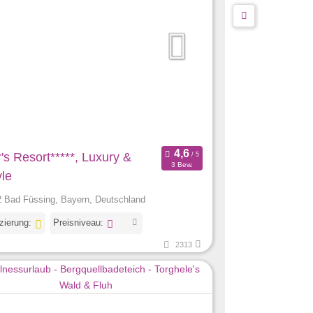
's Resort*****, Luxury &
3 Bew.
yle
 Bad Füssing, Bayern, Deutschland
izierung:
Preisniveau:
2313