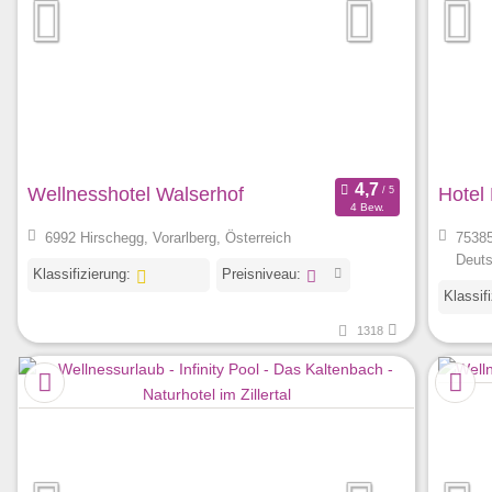
Wellnesshotel Walserhof
Hotel
4 Bew.
6992 Hirschegg, Vorarlberg, Österreich
75385
Deuts
Klassifizierung:
Preisniveau:
Klassif
1318