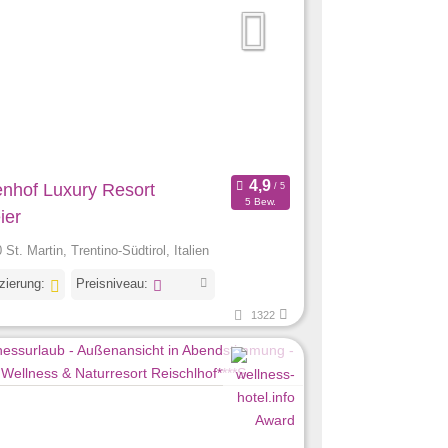
enhof Luxury Resort
5 Bew.
ier
St. Martin, Trentino-Südtirol, Italien
izierung:
Preisniveau:
1322