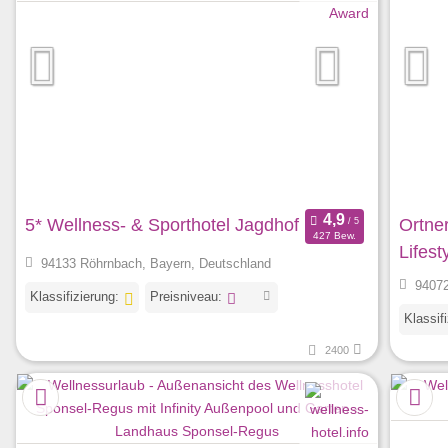
5* Wellness- & Sporthotel Jagdhof
Ortner
427 Bew.
Lifest
94133 Röhrnbach, Bayern, Deutschland
94072
Klassifizierung:
Preisniveau:
Klassif
2400