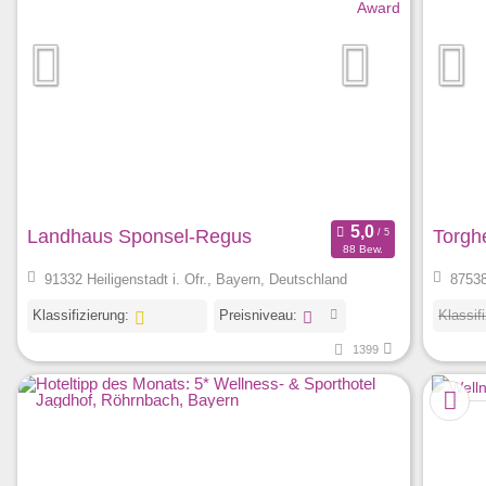
Landhaus Sponsel-Regus
Torgh
88 Bew.
91332 Heiligenstadt i. Ofr., Bayern, Deutschland
87538
Klassifizierung:
Preisniveau:
Klassif
1399