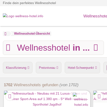
Finde dein perfektes Wellnesshotel
Wellnesshote
Wellnesshotel-Übersicht
Wellnesshotel
in ...
Klassifizierung
Preisniveau
Hotel-Schwerpunkt
Anzahl der Saunen
Dampfbad
Verpflegung
Hu
1702
Wellnesshotels
gefunden
(von 1702)