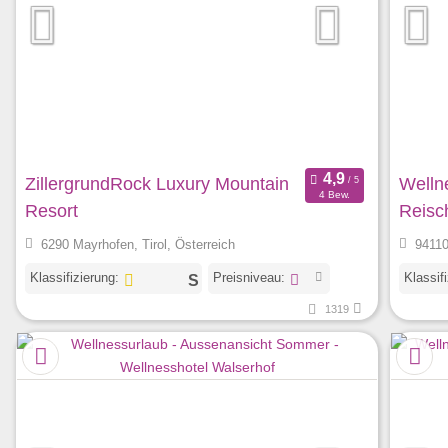
ZillergrundRock Luxury Mountain
Welln
4 Bew.
Resort
Reisc
6290 Mayrhofen, Tirol, Österreich
94110
Klassifizierung:
Preisniveau:
Klassif
1319