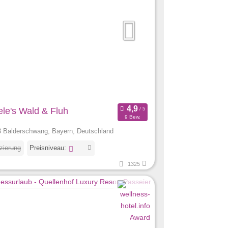
ele's Wald & Fluh
9 Bew.
 Balderschwang, Bayern, Deutschland
izierung
Preisniveau:
1325