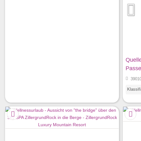
Quell
Passe
39010 
Klassif