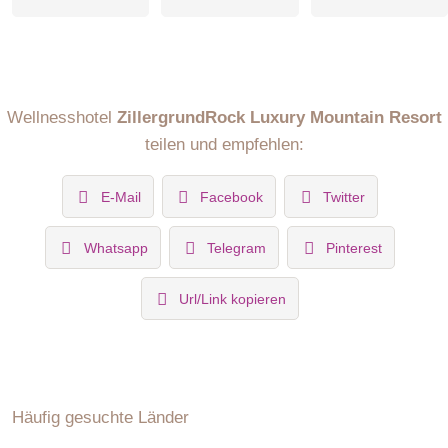
-großzügiges Schlafzimmer mit einem hochwertigen
Boxspringbett für
höchsten Schlafkomfort
-bequeme Design-Relaxecke
Wellnesshotel
ZillergrundRock Luxury Mountain Resort
-Schreib-/Arbeitstisch mit Leselicht
teilen und empfehlen:
-großzügiger Kleiderschrank
-Highspeed WIFI, Safe, Flat TV
E-Mail
Facebook
Twitter
-Coffee und Tea Corner
-Highlight: Separater Raum Private SPA inklusive! Genießen
Whatsapp
Telegram
Pinterest
Sie
entspannte Stunden
Url/Link kopieren
-in unserer freistehenden Design-Badewanne mit Luis
Trenker
Infrarotkabine
-Balkon/Loggia mit komfortablen Hängekörben und
bezaubernder
Häufig gesuchte Länder
-Aussicht auf die Zillertaler Natur
inklusive: