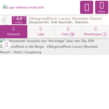
Menu
ZillergrundRock Luxury Mountain Resort
Zillergrund 903
6290
Mayrhofen
Österreich
4 Bew.
Übersicht
Lage
Fotos
Bewertungen
36
4