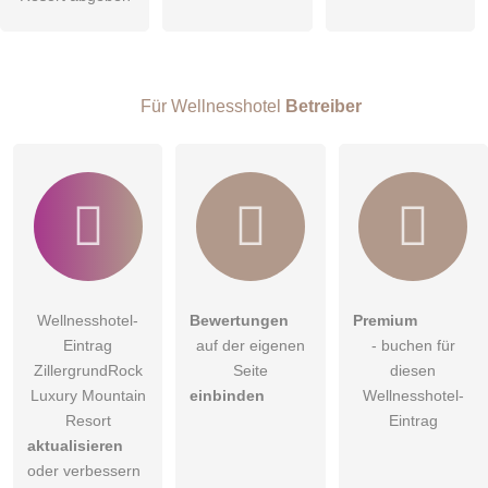
Knochen, Gelenke, Muskulatur und innere Organe können so
Hinweis:
Bitte beachten Sie, öffentliche Fragen sind
für alle
-teilweise separates WC
auf kleinstem Raum positiv aktiviert werden.
Besucher sichtbar
.
-Balkon/Loggia
Klicken Sie hier um eine
individuelle Frage
an den
Wellnesshotel-Eintrag zu stellen
.
Für Wellnesshotel
Betreiber
Massageräume:
3 Massageräume
Wellnesshotel-
Bewertungen
Premium
Eintrag
auf der eigenen
- buchen für
ZillergrundRock
Seite
diesen
Luxury Mountain
einbinden
Wellnesshotel-
Resort
Eintrag
aktualisieren
Design Suite Alpin Lodge
oder verbessern