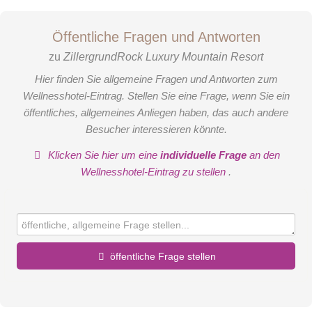
Natur
inklusive:
Öffentliche Fragen und Antworten
-Großes Deluxe-Bad mit Badewanne oder Dusche,
zu
ZillergrundRock Luxury Mountain Resort
-Kosmetikspiegel, Waschbecken, teilweise separates WC
-Balkon/Loggia mit komfortablen Hängekörben
Hier finden Sie allgemeine Fragen und Antworten zum
Wellnesshotel-Eintrag. Stellen Sie eine Frage, wenn Sie ein
öffentliches, allgemeines Anliegen haben, das auch andere
Besucher interessieren könnte.
Wellnessmassage
Klicken Sie hier um eine
individuelle Frage
an den
Wellnesshotel-Eintrag zu stellen
.
Fingerspitzengefühl & Erholung für Ihr Wohlbefinden
Körperschlankbehandlung mit verschiedenen Ölen zur Wahl.
Sie dient zur Entgiftung, Reduzierung und Straffung des
Bindegewebes. Außerdem dient diese Massage zur
öffentliche Frage stellen
Reaktivierung des Stoffwechsels.
Vorname