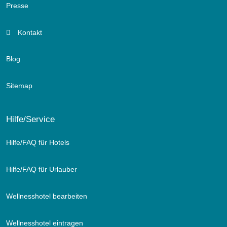
Health
Presse
Sleep System
-stylische Relaxecke
Kontakt
-teilweise auch mit Design-Daybed - optimal für zwei weitere
Personen
Blog
zum Schlafen
-Schreib-/Arbeitstisch mit Leselicht
Sitemap
-großzügiger Kleiderschrank
-Highspeed WIFI, Safe, Flat TV
-Coffee und Tea Corner auf Bestellung
Hilfe/Service
-luxuriöser und moderner Bathroom mit Relaxdusche
-Kosmetikspiegel, Doppelwaschbecken und WC
Hilfe/FAQ für Hotels
-teilweise mit zusätzlichem separatem WC
-schöner Balkon/Loggia mit komfortablen Sonnenliegen und
Hilfe/FAQ für Urlauber
atemberaubenden Blick in die Natur
-reservierter Tiefgaragenparkplatz
Wellnesshotel bearbeiten
Wellnesshotel eintragen