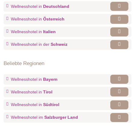
Wellnesshotel in
Deutschland
-großes Deluxe-Bad mit Badewanne oder Dusche
-Kosmetikspiegel, Waschbecken
Wellnesshotel in
Österreich
-teilweise separates WC
Wellnesshotel in
Italien
Wellnesshotel in der
Schweiz
Beliebte Regionen
Wellnesshotel in
Bayern
Wellnesshotel in
Tirol
Wellnesshotel in
Südtirol
Wellnesshotel im
Salzburger Land