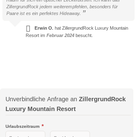
Personen
ZillergrundRock jedem weiterempfehlen, besonders für
Paare ist es ein perfektes Hideaway.
-Kosmetikspiegel, Waschtisch und WC
-Balkon/Loggia mit komfortablen Hängekörben und
Erwin O.
hat ZillergrundRock Luxury Mountain
Sitzmöbeln
Resort im
Februar 2024
besucht.
Lymphdrainage
Unverbindliche Anfrage an
ZillergrundRock
Die Massage wirkt wahre Wunder, sie stärkt das
Luxury Mountain Resort
Immunsystem und entspannt.
Durch eine spezielle Massagetechnik wird die
Urlaubszeitraum
Lymphzirkulation angeregt, der Flüssigkeitsstau im Gewebe