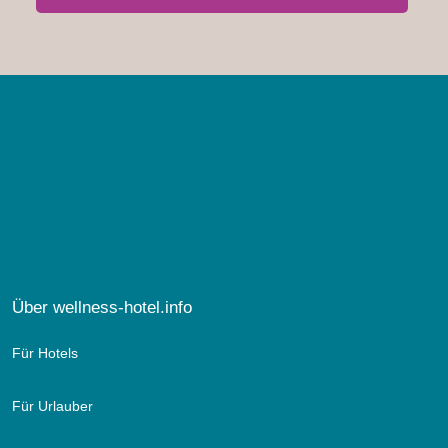
Über wellness-hotel.info
Für Hotels
Premiumsuite Alpin Rock
Für Urlauber
-hochwertiges Boxspringbett für höchsten Schlafkomfort mit