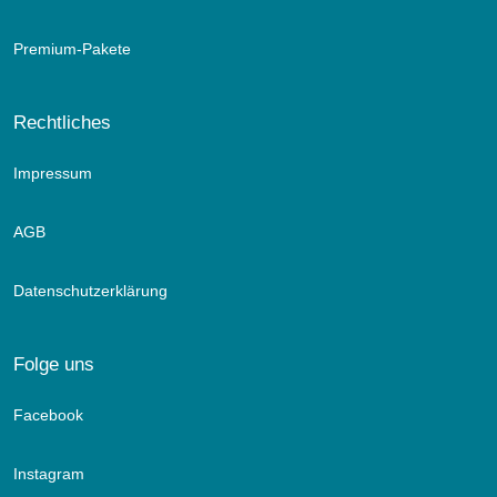
Premium-Pakete
Rechtliches
Impressum
AGB
Datenschutzerklärung
Comfortsuite Alpin Moments
Folge uns
-Gemütlicher separater Schlafbereich - ideal für Kids &
Facebook
Friends -
ausgestattet mit einem hochwertigen Etagenbett. (nach
Instagram
Verfügbarkeit/Anfrage)