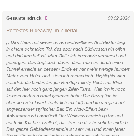
Gesamteindruck
08.02.2024
Premiumsuite Alpin Zirbe
Perfektes Hideaway im Zillertal
Energie mit Edelsteinen
-großzügiges, helles Schlafzimmer aus duftendem Zirbenholz
Das Haus mit seiner unverwechselbaren Architektur liegt
mit
in einem schmalen Tal, das aber nach Südwesten hin offen
Durch den Einsatz von Edel- oder Halbedelsteinen wird Ihr
einzigartigem Bionic Boxspringbett für höchsten
und dadurch hell ist. Man fühlt sich irgendwie versteckt und
energetischer Ausgleich gefördert.
Schlafkomfort
geborgen. Das liegt auch daran, dass man es durch einen
Tunnel erreicht an dessem Ende es nur mehr wenige hundert
-Schreib-/Arbeitstisch mit Leselicht
Hier wird der energetische Ausgleich gefördert, indem das
Meter zum Hotel sind, ziemlich romantisch. Highlights sind
-Kleiderschrank
persönliche Potenzial angeregt wird und ein ganzheitliches
natürlich die beiden langen Rooftop Infinity Pools mit Blick
-Highspeed WIFI, Safe, Flat TV
Gleichgewicht erzielt wird.
auf den hier noch ganz jungen Ziller-Fluss. Was ich in noch
-separater, luxuriöser Natur-Wohnraum
keinem anderen Hotel gesehen habe: Die Rezeption im
Die Behandlung dauert 20 Minuten, gefolgt von 20 Minuten
-große Wohnküche mit Erkersitzecke und bequemer
obersten Stockwerk (natürlich mit Lift) rundum verglast mit
Nachruhen.
Relaxcouch -
angrenzender stylischer Bar. Ein Wow-Effekt beim
optional auch zum Schlafen für zwei weitere Personen
Ankommen ist garantiert! Der Wellnessbereich tip top und
-Coffee und Tea Corner
auch die Küche exzellent, das Personal sehr sehr freundlich.
-Highlight: Infrarot-Tiefenwärmekabine für zwei Personen
Das ganze Gebäudeensemble ist sehr neu und innen jeder
-großes Deluxe-Bad mit ebenerdiger Erlebnisdusche für zwei
Raum für sich ein optischer Leckerbissen. Ich kann das