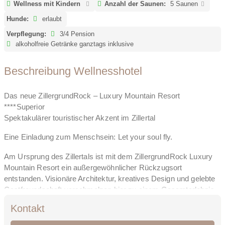
Wellness mit Kindern
Anzahl der Saunen:
5 Saunen
Hunde:
erlaubt
Verpflegung:
3/4 Pension
alkoholfreie Getränke ganztags inklusive
Beschreibung Wellnesshotel
Das neue ZillergrundRock – Luxury Mountain Resort
****Superior
Spektakulärer touristischer Akzent im Zillertal
Eine Einladung zum Menschsein: Let your soul fly.
Am Ursprung des Zillertals ist mit dem ZillergrundRock Luxury
Mountain Resort ein außergewöhnlicher Rückzugsort
entstanden. Visionäre Architektur, kreatives Design und gelebte
Gastfreundschaft verschmelzen hier zu einem Gesamterlebnis
auf höchstem Niveau. Liebe zum Detail, tief verwurzelte Werte
Kontakt
und der Anspruch an modernen, inspirierenden Luxus prägen
dieses besondere Haus.