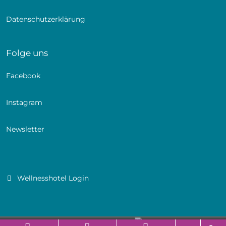
Clean WC
Safe, Minikühlschrank, LCD-TV, Telefon, Radio, WLAN
Datenschutzerklärung
Folge uns
Facebook
Instagram
Newsletter
Wellnesshotel Login
Natur-Suite
Branchenportal Software made in Germany