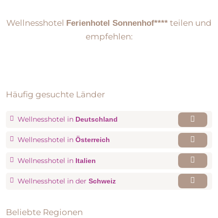
die exklusive Ausstattung versprühen alpine Eleganz
können Sie in der Surfschule Gerlos oder einfach
und Lebensfreude.
relaxen beim Plantschen, Schwimmen oder
Wellnesshotel
teilen und
Ferienhotel Sonnenhof****
Tretbootfahren.Entspannung finden Sie auch auf der
empfehlen:
am See gelegenen Liegewiese.
Häufig gesuchte Länder
Wellnesshotel in
Deutschland
Wellnesshotel in
Österreich
Wellnesshotel in
Italien
Wellnesshotel in der
Schweiz
Einzelzimmer im Landhaus
Beliebte Regionen