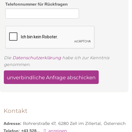
langen Strecke warten Wasserfälle, Natursteintunnel
Telefonnummer für Rückfragen
und mancher Gletscherausblick. Für echte Biker ist
der Weg bereits das Ziel – alle anderen können sich
am Ende auf den smaragdgrünen Stausee und ein
pures Bergerlebnis freuen.
Dampflok der Zillertalbahn
Die
Datenschutzerklärung
habe ich zur Kenntnis
genommen.
Hintertuxer Gletscher
unverbindliche Anfrage abschicken
Natureispalast
Spannagelhöhle
Großes Familienzimmer im Hotel
Kontakt
Zillertaler Höhenstraße
Auf bis zu ausgedehnten 60 m² erleben Sie im
Rohrerstraße 47
6280
Zell im Zillertal
Österreich
Adresse:
Großen Familienzimmer mit Balkon viel Komfort und
anzeigen
Telefon:
+43 528...