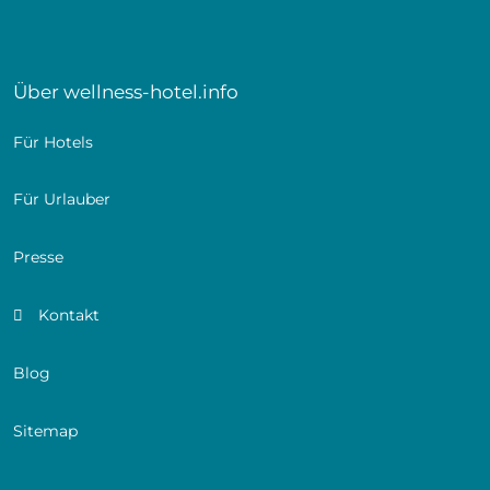
Schlafsofa für zwei Personen
Badezimmer mit Badewanne & Dusche und
Doppelwaschbecken sowie separatem Geberit Aqua
Clean WC
Über wellness-hotel.info
Safe & Minikühlschrank, LCD-TV, Telefon, Radio,
WLAN
Für Hotels
Für Urlauber
Presse
Kontakt
Blog
Sitemap