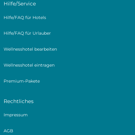
Hilfe/Service
Hilfe/FAQ für Hotels
Alpin Suite mit Biosauna
Hilfe/FAQ für Urlauber
Dein privater Wellness-Moment: Bio-Sauna, zwei
Balkone, separater Wohn- und Schlafbereich und viel
Wellnesshotel bearbeiten
Raum für bis zu fünf Personen. Hier entspannst Du
nach einem Tag in den Bergen in wohligem Komfort.
Wellnesshotel eintragen
für 2-5 Personen
60m€
Premium-Pakete
Schlafzimmer mit Daybed & Balkon durch Tür
abgetrennt
Wohnzimmer mit Sitzecke und hochwertigem
Rechtliches
Schlafsofa für zwei Personen
Bio-Sauna
Impressum
Badezimmer mit Badewanne & Dusche,
Doppelwaschbecken sowie separatem Geberit Aqua
AGB