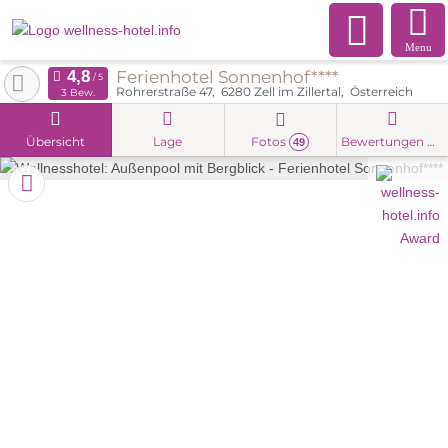
Menu
Ferienhotel Sonnenhof****
Rohrerstraße 47
6280
Zell im Zillertal
Österreich
3 Bew.
Übersicht
Lage
Fotos
Bewertungen
49