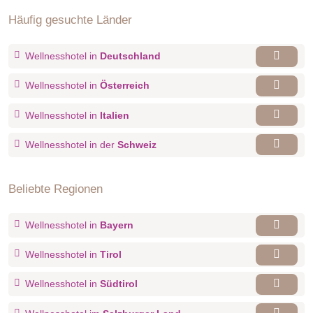
für max. 4 Personen
Häufig gesuchte Länder
Besonders tief schlafen, heißt das Motto in unserer Suite
Holzius. Diese kommt dank des Rubner Holzius Vollholz-
Wellnesshotel in
Deutschland
Bausystems völlig ohne Leim- und Metallverbindungen aus.
Das schafft ein gesundes Raumklima. Genauso wie das
Wellnesshotel in
Österreich
Zirbenholz aus heimischen Wäldern, die handgewebten Stoffe
und der natürliche Lehmputz.
Wellnesshotel in
Italien
Wellnesshotel in der
Schweiz
Beliebte Regionen
Wellnesshotel in
Bayern
Wellnesshotel in
Tirol
Wellnesshotel in
Südtirol