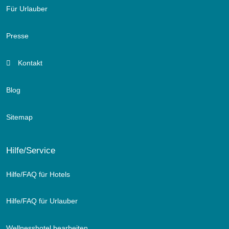
Für Urlauber
das große Bett und freuen Sie sich auf guten Schlaf und
erholsame Stunden.
Presse
Kontakt
Blog
Sitemap
Hilfe/Service
Hilfe/FAQ für Hotels
Hilfe/FAQ für Urlauber
Suite Alpina
Wellnesshotel bearbeiten