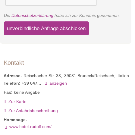
Die
Datenschutzerklärung
habe ich zur Kenntnis genommen.
unverbindliche Anfrage abschicken
Kontakt
Adresse:
Reischacher Str. 33
39031
Bruneck/Reischach
Italien
Telefon:
+39 047...
anzeigen
Fax:
keine Angabe
Double Holzius
Zur Karte
ca. 29 qm & ca. 20 qm Balkon
Zur Anfahrtsbeschreibung
für max. 3 Personen
Homepage:
Natur pur – drinnen und draußen. Holzius steht für
www.hotel-rudolf.com/
handgefertigte Zirbenholzmöbel, die gemäß des Rubner