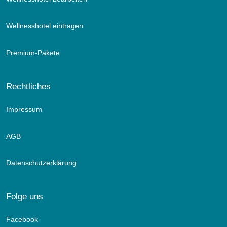
ca. 36 qm & ca. 10 qm Balkon
Wellnesshotel eintragen
für max. 4 Personen
Stilvolle Eleganz und moderne Schönheit für Liebhaber des
Premium-Pakete
alpinen Lifestyles. Mit einem feinen Akazienholzboden und
einer Kombination aus Zirbenholz, Stoffelementen und
Design-Akzenten wird der Raum zum Rückzugsort.
Rechtliches
Besonders die Kuschelnische lädt zum Entspannen ein.
Impressum
AGB
Datenschutzerklärung
Folge uns
Facebook