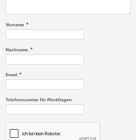
Vorname
Double Romantic
Nachname
ca. 27 qm & ca. 8 qm Balkon
für max. 2 Personen
Email
Nicht nur die Würze der Berge auch die Liebe liegt in der Luft.
In unserem romantischen Doppelzimmer schenken wir Ihnen
Raum für Zweisamkeit. Im runden Kuschelbett mit Aussicht
auf das Panorama oder auch in der freistehenden
Telefonnummer für Rückfragen
Badewanne, wo die Seifenblasen das Schaumbad zum
Prickeln bringen.