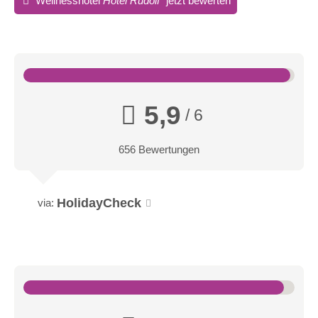
Wellnesshotel
Hotel Rudolf
jetzt bewerten
ca. 21 qm & ca. 6 qm Balkon
für max. 2 Personen
Edel reduziertes Design, das Platz lässt für individuelle
Träume prägt das Double Design. Für die richtige Stimmung
sorgen ausgesuchte Stoffe und Materialien, die Gemütlichkeit
5,9
/ 6
ausstrahlen. Ein echter Hingucker ist die bequeme Design-
Sitznische. Im kuscheligen Bett darf gerne auch länger liegen
656 Bewertungen
geblieben werden.
HolidayCheck
via: