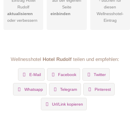
Eintrag Hotel
auf der eigenen
- buchen für
Rudolf
Seite
diesen
aktualisieren
einbinden
Wellnesshotel-
oder verbessern
Eintrag
Wellnesshotel
Hotel Rudolf
teilen und empfehlen:
E-Mail
Facebook
Twitter
Whatsapp
Telegram
Pinterest
Url/Link kopieren
Suite Holzius
ca. 38 qm & ca. 20 qm Balkon