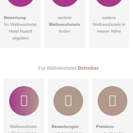
Bewertung
weitere
weitere
Hiermit akzeptiere ich die
AGB
.
für Wellnesshotel
Wellnesshotels
Wellnesshotels in
Hotel Rudolf
finden
meiner Nähe
Die
Datenschutzerklärung
habe ich zur Kenntnis genommen.
abgeben
öffentliche Frage stellen
Abbrechen
Hinweis:
Bitte beachten Sie, öffentliche Fragen sind
für alle
Double Superior Plus
Besucher sichtbar
.
Für Wellnesshotel
Betreiber
Klicken Sie hier um eine
individuelle Frage
an den
ca. 32 qm & ca. 12 qm Balkon
Wellnesshotel-Eintrag zu stellen
.
für max. 4 Personen
Im Doppelzimmer Superior Plus können Sie aufhören
Schäfchen zu zählen. Zählen Sie lieber die Bergspitzen des
Ahrntals und der Zillertaler Alpen, die Sie direkt vom Bett aus
sehen. Träume vom nächsten Outdoor-Abenteuer sind damit
sowieso garantiert. Edles Holz, feine Stoffe und besondere
Wellnesshotel-
Bewertungen
Premium
Details runden das Wohlgefühl ab.