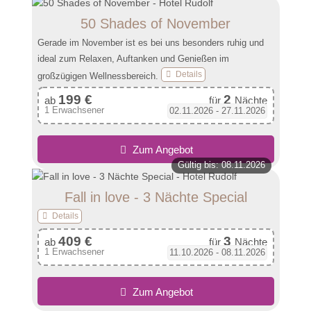
Einzelzimmer kann ausgeschlafen oder früh aufgestanden
werden. Drinnen oder draußen tief durchatmen und ganz im
50 Shades of November
eigenen Rhythmus den Urlaub genießen.
Gerade im November ist es bei uns besonders ruhig und
ideal zum Relaxen, Auftanken und Genießen im
Details
großzügigen Wellnessbereich.
199 €
2
ab
für
Nächte
1 Erwachsener
02.11.2026 - 27.11.2026
Zum Angebot
Gültig bis: 08.11.2026
Fall in love - 3 Nächte Special
Details
409 €
3
ab
für
Nächte
1 Erwachsener
11.10.2026 - 08.11.2026
Zum Angebot
Double Cinema