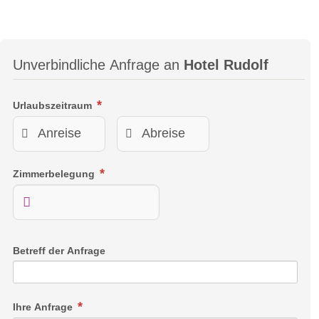
ca. 20 qm & ca. 6 qm Balkon
für max. 2 Personen
Unverbindliche Anfrage an
Hotel Rudolf
Wahrgewordene Kindheitsträume und entspannte Netflix &
Chill-Momente. Dank des Mega-TVs mit Soundanlage und
Urlaubszeitraum
Sub-Woofer fühlt man sich nicht nur beim Blick nach draußen
wie im Kino. Dunkles Holz, Samt und Leder sowie eine
freistehende Smeg-Minibar sorgen für filmreife Erholung.
Zimmerbelegung
Betreff der Anfrage
Ihre Anfrage