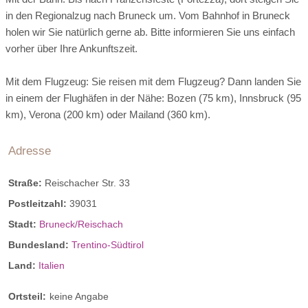
bestehend aus hochwirksamen, natürlichen Wirkstoffen und
in den Regionalzug nach Bruneck um. Vom Bahnhof in Bruneck
Luxusbehandlung für anspruchsvolle und reife Haut | mit
einer individuell auf Sie abgestimmten Massage löst
holen wir Sie natürlich gerne ab. Bitte informieren Sie uns einfach
pflanzlicher Hyaluronsäure und natürlichen Antioxidantien |
Verspannungen der Rückenmuskulatur und verstärkt die
vorher über Ihre Ankunftszeit.
Zeichen der Hautalterung werden gemildert, der
Wirbelsäulen-Dynamik. Der Einsatz verschiedenster
Feuchtigkeitsverlust ausgeglichen | die Kollagenproduktion in
Techniken wie Klangschalenmassage, Schröpfen und die
Mit dem Flugzeug: Sie reisen mit dem Flugzeug? Dann landen Sie
der Tiefe angeregt.
Anwendung von Wärme machen diese Massage wahrlich zu
in einem der Flughäfen in der Nähe: Bozen (75 km), Innsbruck (95
Außensauna
einer intensiv lösenden Zeremonie für ihren Rücken.
km), Verona (200 km) oder Mailand (360 km).
Adresse
Massageräume:
3 Massageräume
Straße:
Reischacher Str. 33
Postleitzahl:
39031
Double Rudolf
Stadt:
Bruneck/Reischach
ca. 21 qm & ca. 6 qm Balkon
Bundesland:
Trentino-Südtirol
für max. 2 Personen
Land:
Italien
Wenn sich Fichte und Eiche treffen, entsteht ein feiner Mix für
Ihre Entspannung. Nach allen Regeln der Kunst haben wir
Ortsteil:
keine Angabe