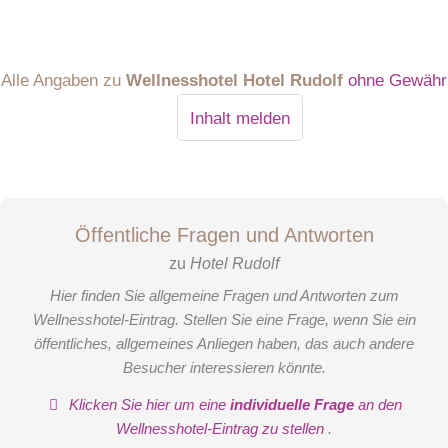
Holzius Vollholz-Bausystems ohne Leim- und
Metallverbindungen gefertigt wurden und komplett frei von
Schadstoffen sind. Hier kann man sich aufs Bett fallen
Alle Angaben zu
Wellnesshotel Hotel Rudolf
ohne Gewähr
lassen, die Augen schließen und den Wald auch drinnen
spüren.
Inhalt melden
Öffentliche Fragen und Antworten
zu
Hotel Rudolf
Hier finden Sie allgemeine Fragen und Antworten zum
Wellnesshotel-Eintrag. Stellen Sie eine Frage, wenn Sie ein
öffentliches, allgemeines Anliegen haben, das auch andere
Besucher interessieren könnte.
Klicken Sie hier um eine
individuelle Frage
an den
Wellnesshotel-Eintrag zu stellen
.