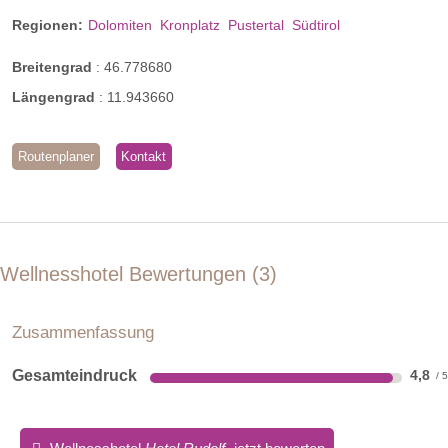
unsere Doppelzimmer im Rudolf ausgestattet. Dieses hat
Regionen:
Dolomiten
Kronplatz
Pustertal
Südtirol
sogar ein bisschen mehr davon – und zwar wundervolle
Bio-Sauna
Bilder vom Grazer Künstler Hannes Mair.
Breitengrad
:
46.778680
Längengrad
:
11.943660
Routenplaner
Kontakt
Wellnesshotel Bewertungen
3
Zusammenfassung
Gesamteindruck
4,8
Double Design