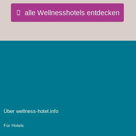
alle Wellnesshotels entdecken
Suite Corones
ca. 37 qm & ca. 12 qm Balkon
für max. 4 Personen
Über wellness-hotel.info
Ein echtes Glanzstück ist diese Suite. Modern ausgestattet
zeugt sie doch von Verspieltheit und Eleganz. Farben, die
Für Hotels
zugleich Hingucker und gemütliches Detail sind, runden die
Formen ab und verleihen Charakter. Lassen Sie sich fallen in