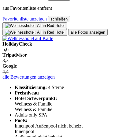
aus Favoritenliste entfernt
Favoritenliste anzeigen
schließen
alle Fotos anzeigen
HolidayCheck
5,6
Tripadvisor
3,3
Google
4,4
alle Bewertungen anzeigen
Klassifizierung:
4 Sterne
Preisniveau
Hotel-Schwerpunkt:
Wellness & Familie
Wellness & Familie
Adults only SPA
Pools:
Innenpool
Außenpool nicht beheizt
Innenpool
Außenpool nicht beheizt