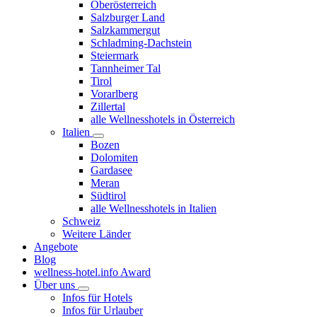
Oberösterreich
Salzburger Land
Salzkammergut
Schladming-Dachstein
Steiermark
Tannheimer Tal
Tirol
Vorarlberg
Zillertal
alle Wellnesshotels in Österreich
Italien
Bozen
Dolomiten
Gardasee
Meran
Südtirol
alle Wellnesshotels in Italien
Schweiz
Weitere Länder
Angebote
Blog
wellness-hotel.info Award
Über uns
Infos für Hotels
Infos für Urlauber