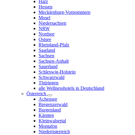
Harz
Hessen
Mecklenburg-Vorpommern
Mosel
Niedersachsen
NRW
Nordsee
Ostsee
Rheinland-Pfalz
Saarland
Sachsen
Sachsen-Anhalt
Sauerland
Schleswig-Holstein
Schwarzwald
Thüringen
alle Wellnesshotels in Deutschland
Österreich
Achensee
Bregenzerwald
Burgenland
Kärnten
Kleinwalsertal
Montafon
Niederösterreich