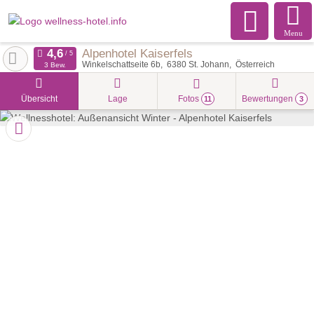
Menu
Alpenhotel Kaiserfels
Winkelschattseite 6b
6380
St. Johann
Österreich
3 Bew.
Übersicht
Lage
Fotos
Bewertungen
11
3