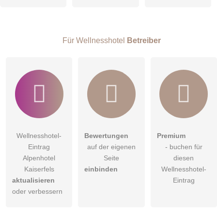
Hinweis:
Bitte beachten Sie, öffentliche Fragen sind
für alle
Besucher sichtbar
.
Klicken Sie hier um eine
individuelle Frage
an den
Wellnesshotel-Eintrag zu stellen
.
Für Wellnesshotel
Betreiber
Wellnesshotel-
Bewertungen
Premium
Eintrag
auf der eigenen
- buchen für
Alpenhotel
Seite
diesen
Kaiserfels
einbinden
Wellnesshotel-
aktualisieren
Eintrag
oder verbessern