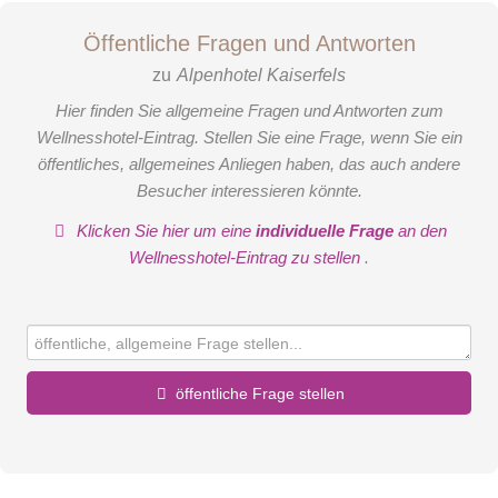
der vielen Museen, in den Geschäften oder in den
Restaurants. Wussten Sie, dass Salzburg nicht nur die
Öffentliche Fragen und Antworten
"Mozartstadt" genannt wird, sondern auch die
zu
Alpenhotel Kaiserfels
"Festspielstadt"? Denn jedes Jahr im Sommer verwandelt
Hier finden Sie allgemeine Fragen und Antworten zum
sich die Altstadt während der Salzburger Festspiele in eine
Wellnesshotel-Eintrag. Stellen Sie eine Frage, wenn Sie ein
große Bühne.
öffentliches, allgemeines Anliegen haben, das auch andere
Besucher interessieren könnte.
https://www.kitzbueheler-
Klicken Sie hier um eine
individuelle Frage
an den
alpen.com/de/kam/reisefuehrer/salzburg.html
Wellnesshotel-Eintrag zu stellen
.
INNSBRUCK
Innsbruck ist die Landeshauptstadt von Tirol. Sie ist eine
öffentliche Frage stellen
historisch gewachsene Stadt, welche aus den Kitzbüheler
Alpen schnell erreichbar ist. Die prunkvollen Denkmäler wie
Vorname
das "Goldene Dachl", die Hofburg oder Schloss Ambras,
stammen aus der Zeit der Monarchie in Österreich. Die