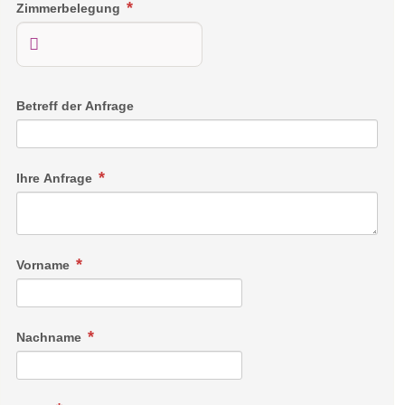
Zimmerbelegung
Griesbachklamm ist ohne Zweifel das Top-Wanderziel
unserer Region. Klares Wasser sowie romantische Ein- und
Ausblicke bietet das Naturerlebnis in Erpfendorf. Die Wege
zur Klamm sind mit sehr viel Liebe und Sensibilität für eine
natürliche Wegführung angelegt. Der Parkplatz, von dem die
Betreff der Anfrage
Wanderung ausgeht, ist ca. 800 m (aus Kirchdorf kommend)
nach der Ortsausfahrt von Erpfendorf auf der rechten Seite,
direkt neben der Straße.
Ihre Anfrage
Die Parkplätze bei der Griesbachklamm sind
gebührenpflichtig. Das Tagesticket kostet 6 Euro
beziehungsweise ab 15 Uhr fallen 3 Euro an. Für alle
Vorname
Stammgäste der Griesbachklamm bieten wir ein
Saisonparkticket. Einfach und bequem um 40 Euro in allen
Infobüros der Region erhältlich.
Nachname
https://www.kitzbueheler-
alpen.com/de/stjo/so/wandern/griessbachklamm.html