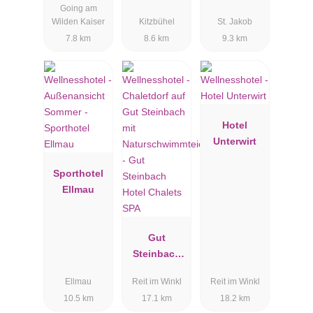
Going am
Wilden Kaiser
Kitzbühel
St. Jakob
7.8 km
8.6 km
9.3 km
Hotel
Unterwirt
Sporthotel
Ellmau
Gut
Steinbach
Hotel
Ellmau
Reit im Winkl
Reit im Winkl
Chalets SPA
10.5 km
17.1 km
18.2 km