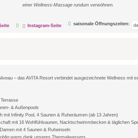
einer Wellness-Massage rundum verwöhnen.
saisonale Öffnungszeiten:
da
eite
Instagram-Seite
iveau – das AVITA Resort verbindet ausgezeichnete Wellness mit e
 Terrasse
Innen- & Außenpools
h mit Infinity Pool, 4 Saunen & Ruheräumen (ab 13 Jahren)
schaft mit 16 Wohlfühlsaunen, Nacktschwimmbecken & täglichen Sp
r Damen mit 4 Saunen & Ruheinseln
 wohlig warm dank unseres Thermalwassers