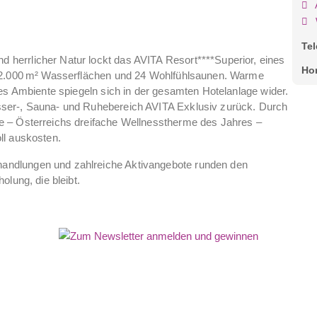
Te
herrlicher Natur lockt das AVITA Resort****Superior, eines
Ho
t 2.000 m² Wasserflächen und 24 Wohlfühlsaunen. Warme
les Ambiente spiegeln sich in der gesamten Hotelanlage wider.
ser-, Sauna- und Ruhebereich AVITA Exklusiv zurück. Durch
e – Österreichs dreifache Wellnesstherme des Jahres –
ll auskosten.
ndlungen und zahlreiche Aktivangebote runden den
olung, die bleibt.