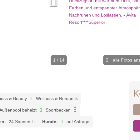
1 / 14
alle Fotos an
K
ness & Beauty
Wellness & Romantik
Außenpool beheizt
Sportbecken
en:
24 Saunen
Hunde:
auf Anfrage