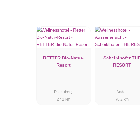
RETTER Bio-Natur-
Scheiblhofer TH
Resort
RESORT
Pöllauberg
Andau
27.2 km
78.2 km