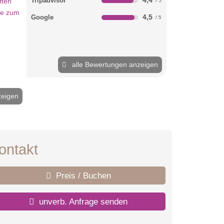
4,4
Tripadvisor
4,5
Google
alle Bewertungen anzeigen
zeigen
2 / 14
ontakt
Preis / Buchen
unverb. Anfrage senden