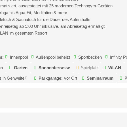
limatisiert, ausgestattet mit 25 modernen Technogym-Geräten
oga bis Aqua-Fit, Meditation & mehr
etuch & Saunatuch für die Dauer des Aufenthalts
Anreisetag ab 9:00 Uhr inklusive, am Abreisetag ermäßigt
 WLAN im gesamten Resort
s:
Innenpool
Außenpool beheizt
Sportbecken
Infinity P
en
Garten
Sonnenterrasse
Spielplatz
WLAN
s in Gehweite
Parkgarage:
vor Ort
Seminarraum
P