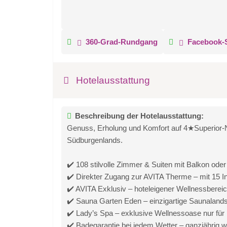
360-Grad-Rundgang
Facebook-S
Hotelausstattung
Beschreibung der Hotelausstattung:
Genuss, Erholung und Komfort auf 4★Superior-N
Südburgenlands.
✔️ 108 stilvolle Zimmer & Suiten mit Balkon oder
✔️ Direkter Zugang zur AVITA Therme – mit 15 
✔️ AVITA Exklusiv – hoteleigener Wellnessbereic
✔️ Sauna Garten Eden – einzigartige Saunaland
✔️ Lady’s Spa – exklusive Wellnessoase nur fü
✔️ Badegarantie bei jedem Wetter – ganzjährig