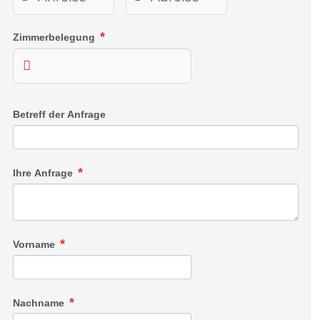
Flachbildfernseher, Telefon, Radio, Safe, Kaffee- und
Teestation und kostenfreies W-LAN erwarten Sie
Zimmerbelegung
ebenso, wie ein Duschbad mit Rainshower, Fön,
beleuchtetem Kosmetikspiegel, einem kuscheligen
Bademantel und weichen Slippern. Ein
Getränkeangebot finden Sie rund um die Uhr in der
gut bestückten Minibar.
Betreff der Anfrage
Das tägliche Gourmet Frühstücksbuffet ist im
Zimmerpreis bereits enthalten.
Ihre Anfrage
Maximalbelegung:
Drei Personen (3. Person auf Zusatzliege oder im
Babybett)
Vorname
Nachname