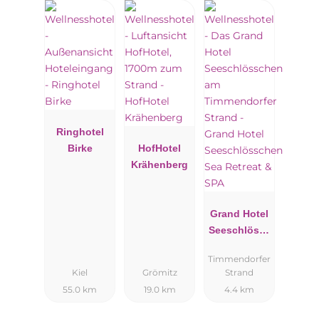
Ringhotel
Birke
HofHotel
Krähenberg
Grand Hotel
Seeschlössc
hen Sea
Timmendorfer
Retreat &
Kiel
Grömitz
Strand
SPA
55.0 km
19.0 km
4.4 km