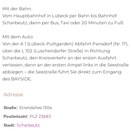
Wasserbetten
zustellbare Kinderbetten
Genießen Sie rund ums Jahr das Treiben auf der
Mit der Bahn:
Ostsee und das Spiel der Wellen – hier finden Sie
Bad und WC getrennt
Balkon
Terrasse
Vom Hauptbahnhof in Lübeck per Bahn bis Bahnhof
alles außer Alltag!
Zimmer mit Fernsicht
Kühlschrank
Scharbeutz, dann per Bus, Taxi oder 20 Minuten zu Fuß.
Meer
Strand
Umgebungsschwerpunkt:
Zimmersafe
Haartrockner
Bademantel
Mit dem Auto:
direkt am Strand
Entfernung zum Strand:
Von der A 1 (Lübeck-Puttgarden) Abfahrt Pansdorf (Nr. 17),
Whirlpool am Zimmer
Handtuchservice
0.05 km entfernt
Ortszentrum:
über die L 102 (Luschendorfer Straße) in Richtung
Scharbeutz, den Kreisverkehr an der ersten Ausfahrt
Zimmerkategorien:
0.1 km entfernt
öffentliche Verkehrsmittel:
verlassen, dann an der ersten Ampel links in die Seestraße
abbiegen – die Seestraße führt Sie direkt zum Eingang
direkt beim Hotel
Ladestation Elektroauto:
des BAYSIDE.
Sanarium
80 km entfernt
Flughafen:
0.5 km entfernt
Arzt:
Adresse
Feuen Sie sich auf ein einmaliges Erlebnis mit
phantastischem Ausblick in und über die Lübecker
0.05 km entfernt
Apotheke:
Strandallee 130a
Straße:
Bucht. Auch wenn es weit verbreitet ist, hier sollte
auf Meereshöhe
Register-Nr.
Seehöhe:
PLZ 23683
Postleitzahl:
man die Augen nicht schließen, denn am Horizont
Ausflugsziele
gibt es viel zu entdecken.
Scharbeutz
Stadt: