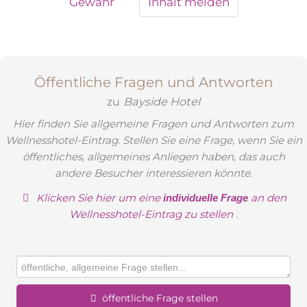
Gewähr
Inhalt melden
der Ostsee!
AUSSTATTUNG
Ihr Superior Grand De Luxe Hotelzimmer (ca. 30m²)
mit gemütlichem Balkon oder Terrasse bietet Ihnen
Öffentliche Fragen und Antworten
einen einmaligen frontalen Blick über die Ostsee und
zu
Bayside Hotel
die wunderschöne Lübecker Bucht.
Hier finden Sie allgemeine Fragen und Antworten zum
Flachbildfernseher, Telefon, Radio, Safe, Kaffee- und
Wellnesshotel-Eintrag. Stellen Sie eine Frage, wenn Sie ein
Teestation und kostenfreies W-LAN erwarten Sie
öffentliches, allgemeines Anliegen haben, das auch
ebenso, wie ein Duschbad mit Rainshower, Fön,
andere Besucher interessieren könnte.
beleuchtetem Kosmetikspiegel, einem kuscheligen
Klicken Sie hier um eine
an den
individuelle Frage
Bademantel und weichen Slippern. Ein
Wellnesshotel-Eintrag zu stellen
.
Getränkeangebot finden Sie rund um die Uhr in der
gut bestückten Minibar.
Das tägliche Gourmet Frühstücksbuffet ist im
Zimmerpreis bereits enthalten.
öffentliche Frage stellen
Maximalbelegung: