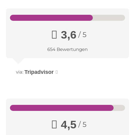
Drei Personen (3. Person auf Zusatzliege oder im
60 Liegen
Liegen im Ruhebereich:
Babybett)
3,6
/ 5
654 Bewertungen
via:
Tripadvisor
4,5
/ 5
Grand De Luxe