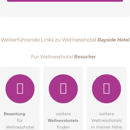
Drei Personen (3. Person auf Zusatzliege oder im
Babybett)
Vorname
Name
Weiterführende Links zu Wellnesshotel
Bayside Hotel
Für Wellnesshotel
Besucher
E-Mail-Adresse (wird nicht veröffentlicht)
weitere
weitere
Bewertung
Hiermit akzeptiere ich die
AGB
.
für
Wellnesshotels
Wellnesshotels
Junior Suite
Wellnesshotel
finden
in meiner Nähe
Die
Datenschutzerklärung
habe ich zur Kenntnis