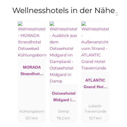
Wellnesshotels in der Nähe
MORADA
Strandhotel
Ostseebad
ATLANTIC
Kühlungsbo
Grand Hotel
rn
Ostseehotel
Travemünde
Midgard in
Lübeck-
Damp
Kühlungsborn
Damp
Travemünde
67.1 km
78.2 km
10.7 km