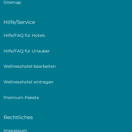
Sitemap
Hilfe/Service
Hilfe/FAQ für Hotels
Hilfe/FAQ für Urlauber
Wellnesshotel bearbeiten
Wellnesshotel eintragen
Premium-Pakete
Suite
Beim Blick aus Ihrer Suite werden Sie feststellen, der
Rechtliches
Strand ist zum Greifen nah und Himmel und Meer
waren sich nie näher. Ostsee soweit das Auge reicht
Impressum