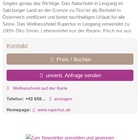
Singles genau das Richtige. Das Naturhotel in Leogang im
Salzburger Land an der Grenze zu Tirol ist als Biohotel in
Österreich zertifiziert und bietet nachhaltigen Urlaub für alle
Sinne. Das Wellnesshotel Rupertus in Leogang verwendet zu
100% Öko Strom, Lebensmittel aus der Region, Fisch nur aus
Wildfang oder aus Bio Fischzucht, kontrollierte Bio Produkte
ohne Gentechnik, ohne Farbstoffe und ohne Tierversuche. Für
Kontakt
Veganer gibt es im Hotel Rupertus ganztägig vegane Gerichte.
Viele der Gerichte im Restaurant mit Bio Küche, und Drinks in
Preis / Buchen
der GreenBar werden mit Kräutern aus dem Bio Garten
zubereitet und sind 100 % Echt und Bio. Jetzt Öko Urlaub für
unverb. Anfrage senden
den Winter oder Sommer im Hotel Rupertus Leogang im
Salzburg Land anfragen oder gleich buchen.
Wellnesshotel auf der Karte
Telefon:
+43 658...
anzeigen
Homepage:
www.rupertus.at/