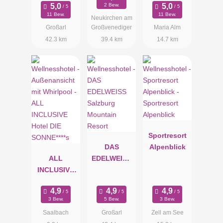
2 Bew.
11 Bew.
11 Bew.
Neukirchen am
Großarl
Großvenediger
Maria Alm
42.3 km
39.4 km
14.7 km
Sportresort
DAS
Alpenblick
ALL
EDELWEISS
INCLUSIVE
Salzburg
Hotel DIE
Mountain
SONNE****s
Resort
3 Bew.
5 Bew.
3 Bew.
Saalbach
Großarl
Zell am See