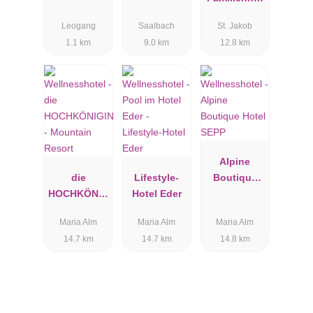
SONNE****s
el Kitzspitz
Leogang
Saalbach
St. Jakob
1.1 km
9.0 km
12.8 km
Alpine
die
Lifestyle-
Boutique
HOCHKÖNIG
Hotel Eder
Hotel SEPP
IN -
Maria Alm
Maria Alm
Maria Alm
Mountain
14.7 km
14.7 km
14.8 km
Resort