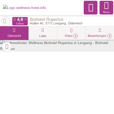
Menu
Biohotel Rupertus
Hütten 40
5771
Leogang
Österreich
3 Bew.
Übersicht
Lage
Fotos
Bewertungen
3
3