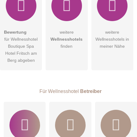
Hiermit akzeptiere ich die
AGB
.
Bewertung
weitere
weitere
für Wellnesshotel
Wellnesshotels
Wellnesshotels in
Die
Datenschutzerklärung
habe ich zur Kenntnis genommen.
Boutique Spa
finden
meiner Nähe
öffentliche Frage stellen
Hotel Fritsch am
Abbrechen
Berg abgeben
Hinweis:
Bitte beachten Sie, öffentliche Fragen sind
für alle
Besucher sichtbar
.
Klicken Sie hier um eine
individuelle Frage
an den
Wellnesshotel-Eintrag zu stellen
.
Für Wellnesshotel
Betreiber