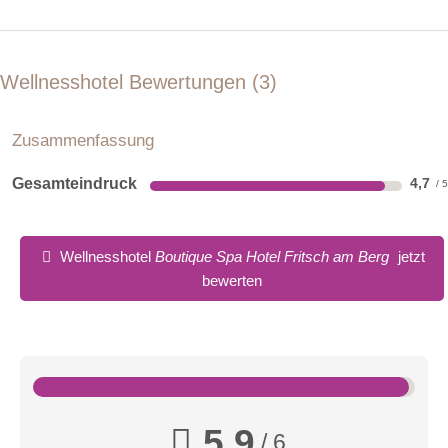
Kerzenschein mit Sekt & fischen Früchten, so kann man die
Seele baumeln lassen
Körper-Peelings
Wellnesshotel Bewertungen
3
Die alten Hautschüppchen ablösend wird man offen für Neus
Ganzkörper-Erlebnisse
Zusammenfassung
Bei einem Peeling und einer Packung fühlen Sie sich wie neu
geboren!
Gesamteindruck
4,7
Ganzkörper-Zeremonien
Peeling - Packung & Wohlfühlmassage lassen Sie die Welt
Wellnesshotel
Boutique Spa Hotel Fritsch am Berg
jetzt
um sich vergessen!
bewerten
Körper-Anwendungen
Alle Körper-Anwendungen finden Sie unter:
https://fritschamberg.at/anwendungen-koerper/
5,9
/ 6