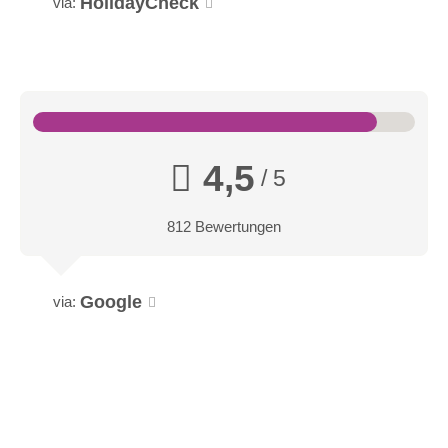
HolidayCheck
via:
4,5
/ 5
812 Bewertungen
Google
via: