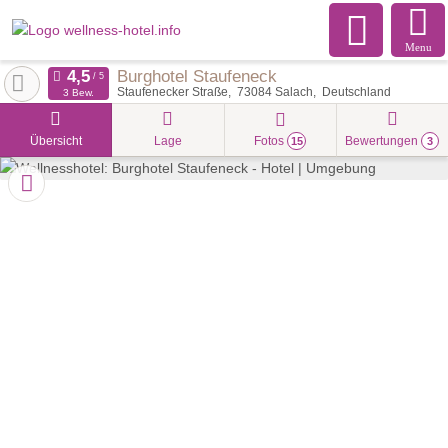
Menu
Burghotel Staufeneck
Staufenecker Straße
73084
Salach
Deutschland
3 Bew.
Übersicht
Lage
Fotos
Bewertungen
15
3