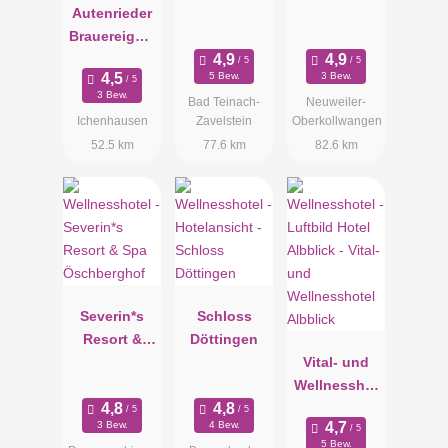
Autenrieder
Brauereigast
hof mit
5 Bew.
3 Bew.
****Wohlfühl
3 Bew.
Bad Teinach-
Neuweiler-
hotel
Ichenhausen
Zavelstein
Oberkollwangen
52.5 km
77.6 km
82.6 km
Severin*s
Schloss
Resort &
Döttingen
Spa
Vital- und
Öschbergho
Wellnesshot
f
el Albblick
3 Bew.
4 Bew.
5 Bew.