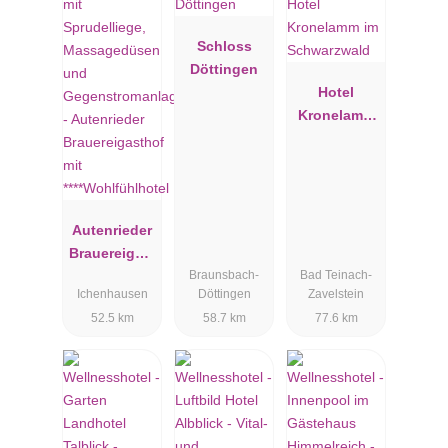
Schloss
Döttingen
Hotel
Kronelamm
im
Schwarzwal
d
Autenrieder
Brauereigast
Braunsbach-
Bad Teinach-
hof mit
Ichenhausen
Döttingen
Zavelstein
****Wohlfühl
52.5 km
58.7 km
77.6 km
hotel