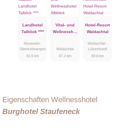
Landhotel
Vital- und
Hotel-Resort
Talblick ****
Wellnesshot
Waldachtal
el Albblick
Neuweiler-
Waldachtal -
Oberkollwangen
Waldachtal
Lützenhardt
82.6 km
87.2 km
89.8 km
Eigenschaften Wellnesshotel
Burghotel Staufeneck