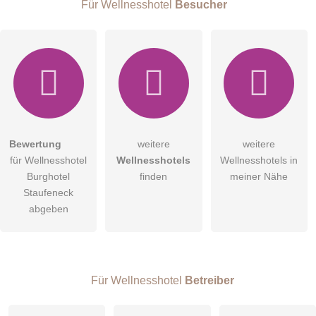
Für Wellnesshotel
Besucher
Hiermit akzeptiere ich die
AGB
.
Bewertung
weitere
weitere
für Wellnesshotel
Wellnesshotels
Wellnesshotels in
Die
Datenschutzerklärung
habe ich zur Kenntnis genommen.
Burghotel
finden
meiner Nähe
öffentliche Frage stellen
Staufeneck
Abbrechen
abgeben
Hinweis:
Bitte beachten Sie, öffentliche Fragen sind
für alle
Besucher sichtbar
.
Klicken Sie hier um eine
individuelle Frage
an den
Wellnesshotel-Eintrag zu stellen
.
Für Wellnesshotel
Betreiber