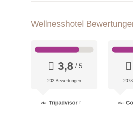
Wellnesshotel Bewertung
3,8
/ 5
203 Bewertungen
2078
Tripadvisor
Go
via:
via: