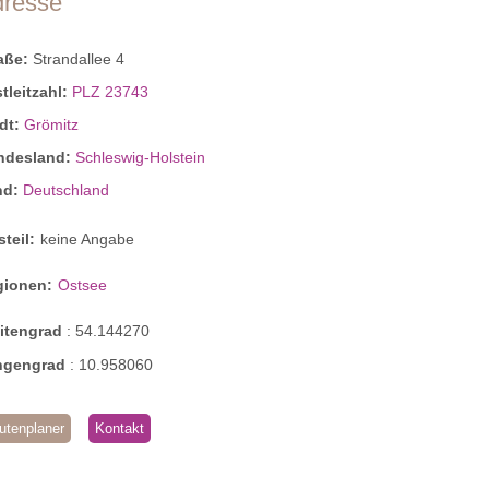
dresse
raße:
Strandallee 4
tleitzahl:
PLZ 23743
dt:
Grömitz
ndesland:
Schleswig-Holstein
nd:
Deutschland
steil:
keine Angabe
gionen:
Ostsee
eitengrad
:
54.144270
ngengrad
:
10.958060
utenplaner
Kontakt