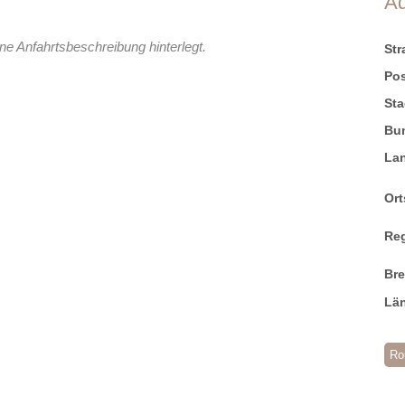
A
ne Anfahrtsbeschreibung hinterlegt.
St
Pos
Sta
Bu
La
Ort
Re
Br
Lä
Ro