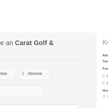
K
ge an
Carat Golf &
Ad
Tel
Fax
Z
Ho