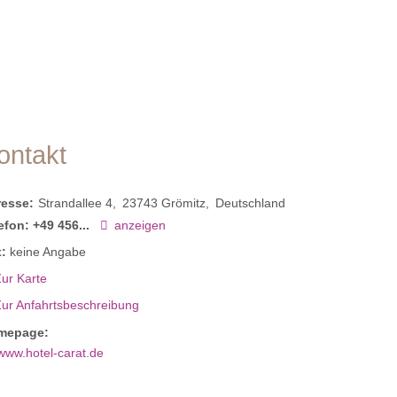
ontakt
resse:
Strandallee 4
23743
Grömitz
Deutschland
efon:
+49 456...
anzeigen
:
keine Angabe
ur Karte
Zur Anfahrtsbeschreibung
mepage:
www.hotel-carat.de