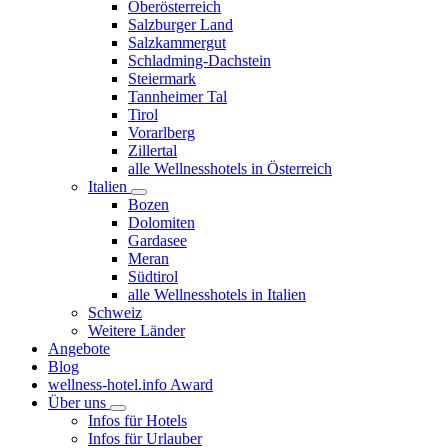
Oberösterreich
Salzburger Land
Salzkammergut
Schladming-Dachstein
Steiermark
Tannheimer Tal
Tirol
Vorarlberg
Zillertal
alle Wellnesshotels in Österreich
Italien
Bozen
Dolomiten
Gardasee
Meran
Südtirol
alle Wellnesshotels in Italien
Schweiz
Weitere Länder
Angebote
Blog
wellness-hotel.info Award
Über uns
Infos für Hotels
Infos für Urlauber