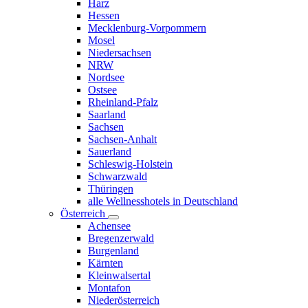
Harz
Hessen
Mecklenburg-Vorpommern
Mosel
Niedersachsen
NRW
Nordsee
Ostsee
Rheinland-Pfalz
Saarland
Sachsen
Sachsen-Anhalt
Sauerland
Schleswig-Holstein
Schwarzwald
Thüringen
alle Wellnesshotels in Deutschland
Österreich
Achensee
Bregenzerwald
Burgenland
Kärnten
Kleinwalsertal
Montafon
Niederösterreich