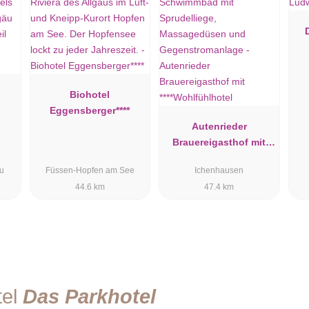
Biohotel
Eggensberger****
Autenrieder
Brauereigasthof mit
****Wohlfühlhotel
äu
Füssen-Hopfen am See
Ichenhausen
44.6 km
47.4 km
tel
Das Parkhotel