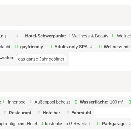
u:
Hotel-Schwerpunkt:
Wellness & Beauty
Wellne
rlaubt
gayfriendly
Adults only SPA
Wellness mit
zeiten:
das ganze Jahr geöffnet
:
Innenpool
Außenpool beheizt
Wasserfläche:
100 m²
Restaurant
Hotelbar
Fahrstuhl
pflichtig beim Hotel
kostenlos in Gehweite
Parkgarage:
v