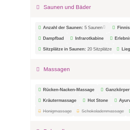
Saunen und Bäder
Anzahl der Saunen:
5 Saunen
Finni
Dampfbad
Infrarotkabine
Erlebn
Sitzplätze in Saunen:
20 Sitzplätze
Lie
Massagen
Rücken-Nacken-Massage
Ganzkörpe
Kräutermassage
Hot Stone
Ayur
Honigmassage
Schokoladenmassage