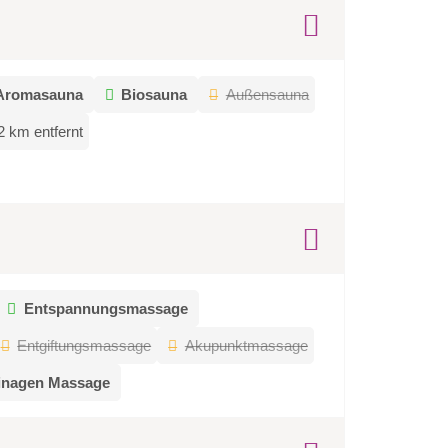
Aromasauna
Biosauna
Außensauna
2 km entfernt
Entspannungsmassage
Entgiftungsmassage
Akupunktmassage
inagen Massage