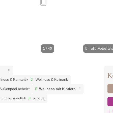
1 / 40
alle Fotos an
K
lness & Romantik
Wellness & Kulinarik
Außenpool beheizt
Wellness mit Kindern
hundefreundlich
erlaubt