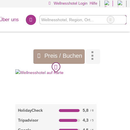
Wellnesshotel Login
Hilfe
Über uns
Preis / Buchen
5,8
HolidayCheck
4,3
Tripadvisor
4,5