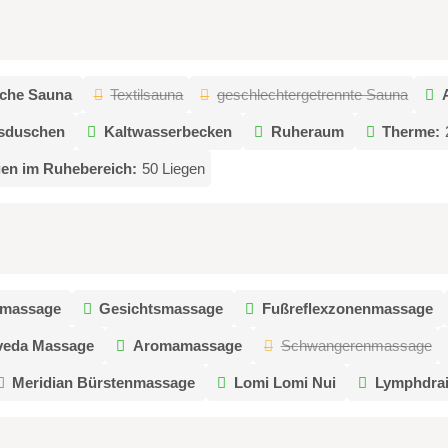
sche Sauna
Textilsauna
geschlechtergetrennte Sauna
isduschen
Kaltwasserbecken
Ruheraum
Therme:
gen im Ruhebereich:
50 Liegen
rmassage
Gesichtsmassage
Fußreflexzonenmassage
veda Massage
Aromamassage
Schwangerenmassage
Meridian Bürstenmassage
Lomi Lomi Nui
Lymphdra