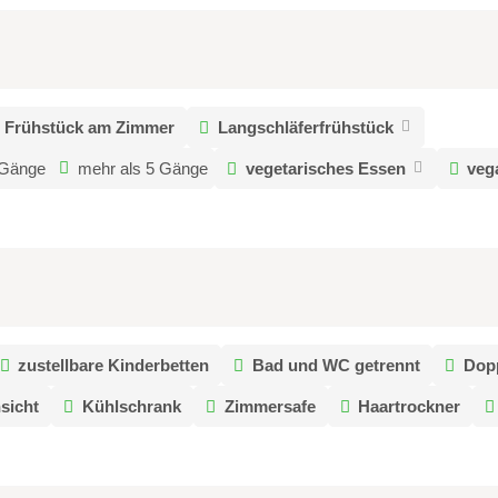
Frühstück am Zimmer
Langschläferfrühstück
 Gänge
mehr als 5 Gänge
vegetarisches Essen
veg
zustellbare Kinderbetten
Bad und WC getrennt
Dop
sicht
Kühlschrank
Zimmersafe
Haartrockner