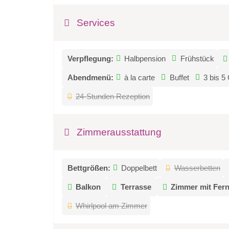
Services
Verpflegung:
Halbpension
Frühstück
Abendmenü:
à la carte
Buffet
3 bis 5
24-Stunden Rezeption
Zimmerausstattung
Bettgrößen:
Doppelbett
Wasserbetten
Balkon
Terrasse
Zimmer mit Fern
Whirlpool am Zimmer