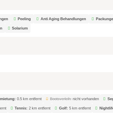
ngen
Peeling
Anti Aging Behandlungen
Packung
en
Solarium
mietung:
0.5 km entfernt
Bootsverleih:
nicht vorhanden
Se
ernt
Tennis:
2 km entfernt
Golf:
5 km entfernt
Nightlif