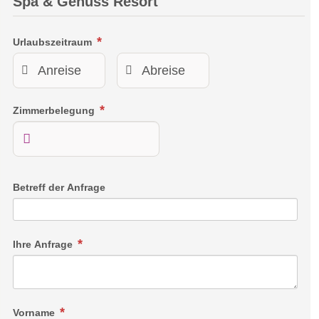
Spa & Genuss Resort
Urlaubszeitraum
Zimmerbelegung
See Suite
Betreff der Anfrage
Ein sehr lichtdurchfluteter und eleganter Wohn- und
Schlafraum erwartet Sie in der See Suite. Klein aber fein ist
Ihre Anfrage
die Devise dieser Suite. Freuen Sie sich auf herrliche Stunden
zu zweit.
Link
Vorname