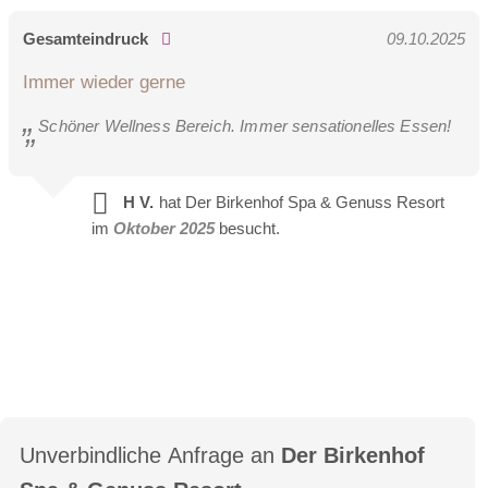
Gesamteindruck
09.10.2025
Immer wieder gerne
Round View Suite
Schöner Wellness Bereich. Immer sensationelles Essen!
Diese Suite überzeugt nicht nur durch das moderne Ambiente
in Wohn- und Schlafraum, sondern besticht mit 180° Traum-
H V.
hat Der Birkenhof Spa & Genuss Resort
Panorama. Freuen Sie sich auf romantische Stunden zu
im
Oktober 2025
besucht.
zweit und einem unvergesslichen Ausblick.
Link
Unverbindliche Anfrage an
Der Birkenhof