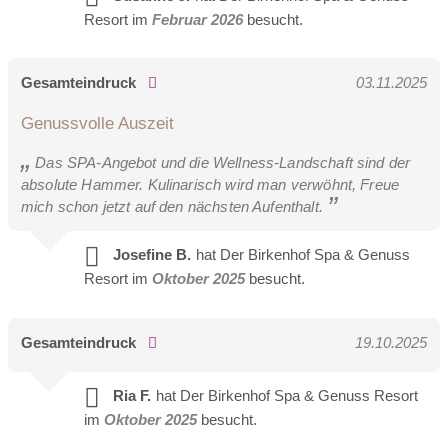
Resort im
Februar 2026
besucht.
Residieren Sie auf ca. 59 m² in der eleganten und mit Sonne
durchfluteten Suite. Die freistehende Whirlwanne lockt für
schöne Stunden zu zweit. Lassen auch Sie sich vom
Gesamteindruck
03.11.2025
Ausblick verzaubern.
Genussvolle Auszeit
Link
Das SPA-Angebot und die Wellness-Landschaft sind der
absolute Hammer. Kulinarisch wird man verwöhnt, Freue
mich schon jetzt auf den nächsten Aufenthalt.
Josefine B.
hat Der Birkenhof Spa & Genuss
Resort im
Oktober 2025
besucht.
Gesamteindruck
19.10.2025
Ria F.
hat Der Birkenhof Spa & Genuss Resort
im
Oktober 2025
besucht.