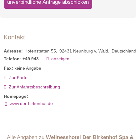
unverbindliche Anfrage abschicken
neuen 85 m² Suite genau richtig. Verführerischer Luxus und
modernes Design tauchen den Raum in ein Wohlfühlambiente
der besonderen Art. Überzeugen Sie sich selbst.
Link
Kontakt
Adresse:
Hofenstetten 55
92431
Neunburg v. Wald
Deutschland
Telefon:
+49 943...
anzeigen
Fax:
keine Angabe
Zur Karte
Zur Anfahrtsbeschreibung
Homepage:
www.der-birkenhof.de
Alle Angaben zu
Wellnesshotel Der Birkenhof Spa &