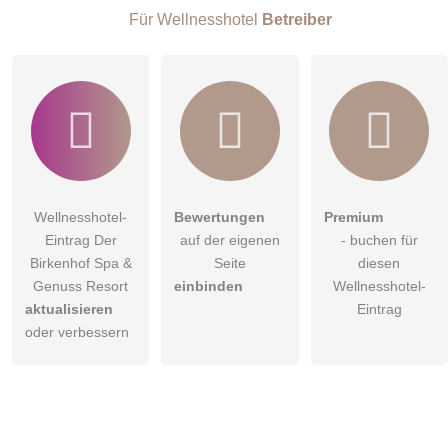
sich wirken lassen.
Für Wellnesshotel
Betreiber
Die edel in weiß gehaltene Suite ist ausgestattet mit
hinterleuchteten Onyx-Steinplatten, die ein ganz besonderes
Highlight schaffen.
Link
Wellnesshotel-
Bewertungen
Premium
Eintrag Der
auf der eigenen
- buchen für
Birkenhof Spa &
Seite
diesen
Genuss Resort
einbinden
Wellnesshotel-
aktualisieren
Eintrag
oder verbessern