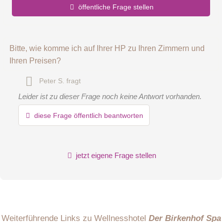
öffentliche Frage stellen
Vorname
Bitte, wie komme ich auf Ihrer HP zu Ihren Zimmern und
Ihren Preisen?
Name
Peter S.
fragt
Leider ist zu dieser Frage noch keine Antwort vorhanden.
First Suite
E-Mail-Adresse (wird nicht veröffentlicht)
diese Frage öffentlich beantworten
Fühlen Sie sich von Anfang an wohl in unserer Suite mit
getrennten Wohn- und Schlafbereich, Wasserbett und
freistehender Badewanne. Bereits am Morgen können Sie
jetzt eigene Frage stellen
einen traumhaften Blick vom fast neun Meter langen Balkon
ins Seenland genießen.
Link
Hiermit akzeptiere ich die
AGB
.
Weiterführende Links zu Wellnesshotel
Der Birkenhof Spa