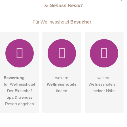
& Genuss Resort
Die
Datenschutzerklärung
habe ich zur Kenntnis genommen.
öffentliche Frage stellen
Abbrechen
Für Wellnesshotel
Besucher
Hinweis:
Bitte beachten Sie, öffentliche Fragen sind
für alle
Besucher sichtbar
.
Klicken Sie hier um eine
individuelle Frage
an den
Wellnesshotel-Eintrag zu stellen
.
Bewertung
weitere
weitere
für Wellnesshotel
Wellnesshotels
Wellnesshotels in
Der Birkenhof
finden
meiner Nähe
Spa & Genuss
Onyx Suite
Resort abgeben
Sie können in der Onyx Suite, die nach dem Onyx-Edelstein
benannt ist, Sonnenuntergänge im Oberpfälzer Seenland auf