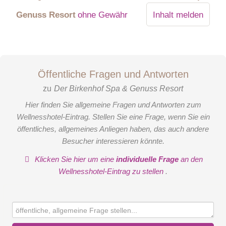
Genuss Resort
ohne Gewähr
Inhalt melden
Luxus Suite
Unsere Luxus-Suite bietet Ihnen Erholung auf 92 m². Mit
Öffentliche Fragen und Antworten
eigenem Whirlpool, Kamin, Sauna und Dampfdusche steht
einem Wellnessurlaub nichts mehr im Weg. Wellness, Luxus
zu
Der Birkenhof Spa & Genuss Resort
und Genuss auf höchstem Niveau.
Hier finden Sie allgemeine Fragen und Antworten zum
Wellnesshotel-Eintrag. Stellen Sie eine Frage, wenn Sie ein
Link
öffentliches, allgemeines Anliegen haben, das auch andere
Besucher interessieren könnte.
Klicken Sie hier um eine
individuelle Frage
an den
Wellnesshotel-Eintrag zu stellen
.