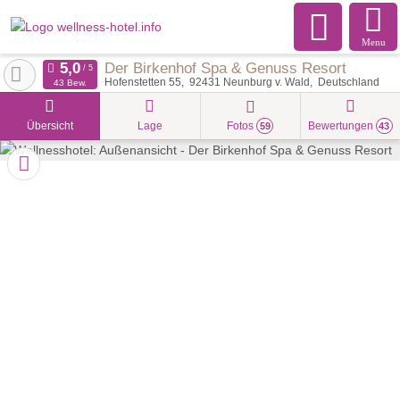
Menu
Der Birkenhof Spa & Genuss Resort
Hofenstetten 55
92431
Neunburg v. Wald
Deutschland
43 Bew.
Übersicht
Lage
Fotos
Bewertungen
59
43