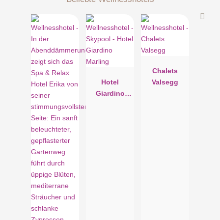
als auch Familien ausgerichtet. Wohltuender Zirbenduft
vereint sich mit Elementen aus Glas und Stein für ein
wunderbar alpines Ambiente. Hier finden Sie ein Telefon, eine
Flachbildfernseher, einen Safe, eine Minibar, WLAN sowie
einen Schreibtisch und eine Couch, die zu einem Einzel- oder
Doppelbett umfunktioniert werden kann. Das Badezimmer ist
Chalets
mit Dusche, WC, Courtesy-Set, Haartrockner sowie
Hotel
Valsegg
Bademänteln und Slippers für Erwachsene ausgestattet.
Giardino
Marling