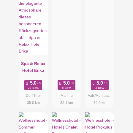
Spa & Relax
Hotel Erika
23 Bew.
5 Bew.
3 Bew.
Dorf Tirol
Marling
Vals/Mühlbach
35.0 km
35.1 km
32.0 km
Luxury Spa Suite
Die Luxury Spa Suite ist eine mit wohlriechendem Fichtenholz