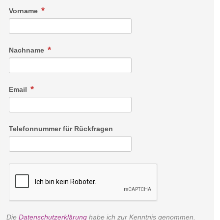
Vorname
Doppelzimmer St. Vigil TALBLICK ohne Balkon
Nachname
Zirbenholz, Glas, Stein: Das Interieur dieses Doppelzimmers
ist von der Natur vor dem Fenster inspiriert. Genießen Sie
Email
den Blick auf das Tal, während Sie es sich auf dem Bett
gemütlich machen. Damit Sie sich während Ihres Urlaubs
vollumfänglich erholen können, ist dieses Zimmer mit allem
Telefonnummer für Rückfragen
ausgestattet, was Sie benötigen: Telefon, Flachbildfernseher,
Safe, Minibar, WLAN, Courtesy-Set, Haartrockner,
Badezimmer mit Dusche, WC und Bidet sowie Bademänteln
und Slippers.
Die
Datenschutzerklärung
habe ich zur Kenntnis genommen.