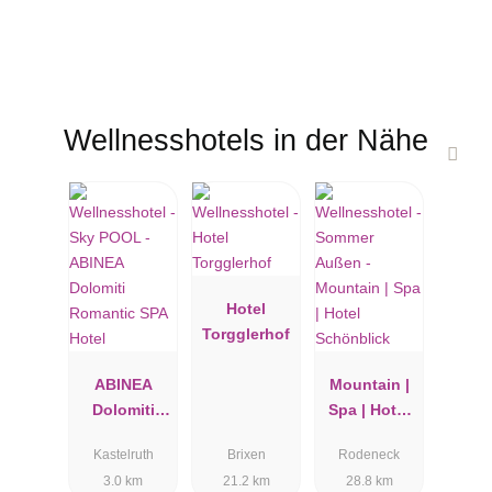
Wellnesshotels in der Nähe
Hotel
Torgglerhof
ABINEA
Mountain |
Dolomiti
Spa | Hotel
Romantic
Schönblick
Kastelruth
Brixen
Rodeneck
SPA Hotel
3.0 km
21.2 km
28.8 km