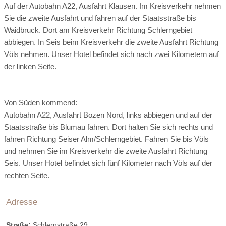
Ayurvedische Massage mit Sesamöl
Doppelzimmer / Familienzimmer Bergblick mit Balkon
Auf der Autobahn A22, Ausfahrt Klausen. Im Kreisverkehr nehmen
Ausflugsziele:
Sie die zweite Ausfahrt und fahren auf der Staatsstraße bis
Waidbruck. Dort am Kreisverkehr Richtung Schlerngebiet
Dieses Zimmer ist ideal für einen Familienurlaub, aber auch
abbiegen. In Seis beim Kreisverkehr die zweite Ausfahrt Richtung
Deep Relax Stone Massage
Pärchen werden ihre Zeit hier genießen. Das Interieur aus
Völs nehmen. Unser Hotel befindet sich nach zwei Kilometern auf
duftendem Zirben- oder Fichtenholz in Kombination mit
Schloss Prösels
der linken Seite.
Elementen aus Glas und Stein spiegelt die Landschaft vor der
Massage mit Basaltsteine
Tür wider. Auf dem Balkon eröffnet sich der Blick auf die
Das Schloss Prösels wurde um 1200 von den Herren von
Bergwelt und weckt die Sehnsucht nach Abenteuern in der
Völs, adeligen Dienstleuten der Bischöfe von Brixen, erbaut
Von Süden kommend:
Natur. Die Couch kann zu einem dritten und vierten Bett
Drainage Massage
und im frühen 16. Jahrhundert vom damaligen
Autobahn A22, Ausfahrt Bozen Nord, links abbiegen und auf der
umfunktioniert werden. Hier finden Sie außerdem ein Telefon,
Landeshauptmann von Tirol, Leonhard von Völs, zu einer
Staatsstraße bis Blumau fahren. Dort halten Sie sich rechts und
einen Flachbildfernseher, einen Safe, eine Minibar und WLAN.
Renaissance-Schlossanlage erweitert. Die heutige
Wirkt entschlackend für die Beine
fahren Richtung Seiser Alm/Schlerngebiet. Fahren Sie bis Völs
Einige Zimmer verfügen über ein getrenntes WC. Wir stellen
Schlossanlage ist fast ausschließlich das Werk Leonhards.
und nehmen Sie im Kreisverkehr die zweite Ausfahrt Richtung
Ihnen zudem einen Haartrockner, ein Courtesy-Set,
1981 wurde das Schloss vom KURATORIUM SCHLOSS
Seis. Unser Hotel befindet sich fünf Kilometer nach Völs auf der
Bademäntel und Slippers für die Dauer Ihres Urlaubs zur
PRÖSELS Gen.mbH erworben.
Dynamic Recreation Back Massage
rechten Seite.
Verfügung.
Zur Homepage
Adresse
Anspruchsvolles Rückenprogramm
Straße:
Schlernstraße 29