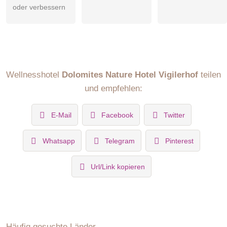
wie eine Klimaanlage für angenehme Temperaturen, ein
oder verbessern
Flachbildfernseher, Telefon, Safe und eine gut bestückte
Minibar. Das stilvolle Badezimmer verfügt über eine Dusche,
WC, Bidet, ein feines Courtesy-Set, Haartrockner und
kuschelige Bademäntel.
Wellnesshotel
Dolomites Nature Hotel Vigilerhof
teilen
und empfehlen:
E-Mail
Facebook
Twitter
Whatsapp
Telegram
Pinterest
Url/Link kopieren
Häufig gesuchte Länder