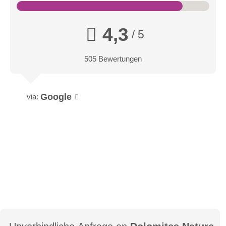
4,3
/ 5
505 Bewertungen
Google
via:
Doppelzimmer Talblick mit Balkon
Wussten Sie, dass Zirbenholz eine wohltuende Wirkung auf
Gesundheit und Schlaf nachgesagt wird? In diesem
Doppelzimmer werden Sie garantiert erholsam schlummern,
besonders nachdem Sie den Abend mit Blick auf das Tal