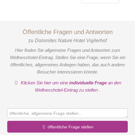
Öffentliche Fragen und Antworten
zu
Dolomites Nature Hotel Vigilerhof
Hier finden Sie allgemeine Fragen und Antworten zum
Wellnesshotel-Eintrag. Stellen Sie eine Frage, wenn Sie ein
öffentliches, allgemeines Anliegen haben, das auch andere
Besucher interessieren könnte.
Doppelzimmer Deluxe Talblick
Klicken Sie hier um eine
individuelle Frage
an den
Wellnesshotel-Eintrag zu stellen
.
Sie sehnen sich nach Ruhe und einem Ort zum Durchatmen?
Dann ist unser neues Doppelzimmer Deluxe Talblick wie für
Sie gemacht. Mit viel Liebe zum Detail aus duftendem
Tannenholz gestaltet, verströmt es natürliche Wärme und
öffentliche Frage stellen
Behaglichkeit. Eine gemütliche Kuschelecke direkt am