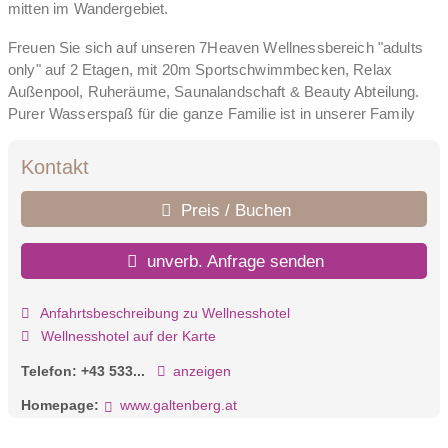
mitten im Wandergebiet.
Freuen Sie sich auf unseren 7Heaven Wellnessbereich "adults
only" auf 2 Etagen, mit 20m Sportschwimmbecken, Relax
Außenpool, Ruheräume, Saunalandschaft & Beauty Abteilung.
Purer Wasserspaß für die ganze Familie ist in unserer Family
Therme mit "Dress on" Wellnessbereich garantiert. Mit
beheiztem Inne- & Außenpool, Baby-Plantschbecken,
Kontakt
Wasserpark mit 100m Riesen-Reifenrutsche, Kinderrutsche,
Wasserspielwand, Wasserkaskade, Kippfass, Bio-Stubensauna,
Preis / Buchen
Infrarotkabine, Sole-Dampfbad, Laconium, Eisbrunnen...
unverb. Anfrage senden
Anfahrtsbeschreibung zu Wellnesshotel
Wellnesshotel auf der Karte
Telefon:
+43 533...
anzeigen
Homepage:
www.galtenberg.at