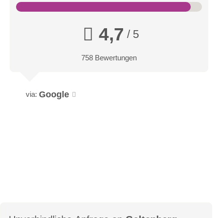
4,7
/ 5
758 Bewertungen
Google
via:
Schwazer Silverbergwerk
Das größte Silberbergwerk des Mittelalters verspricht eine
spannende Reise in die Geschichte Europas. Nach der 800
Meter tiefen Einfahrt mit der Grubenbahn erwartet den
Besucher ein außergewöhnliches Erlebnis unter Tage. Man
folgt den Spuren der Bergleute, die vor über 500 Jahren Silber