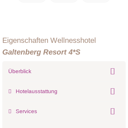
Eigenschaften Wellnesshotel
Galtenberg Resort 4*S
Überblick
Klassifizierung:
Hotelausstattung
Preisniveau:
Beschreibung der Hotelausstattung
Hotel-Schwerpunkt:
Services
Wellness & Familie
Wellness & Skifahren
gesamte Zimmeranzahl:
70 Zimmer
Wellness & Wandern
Beschreibung der Serviceleistungen:
Pools: