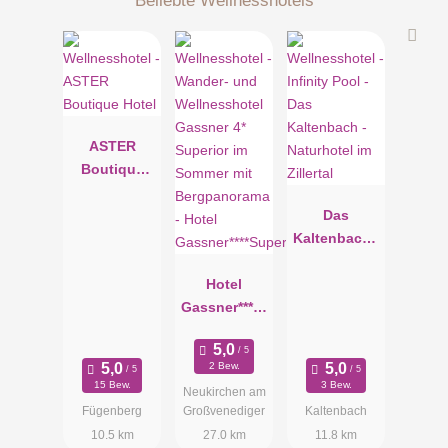
ASTER
Boutique
Hotel
Das
Kaltenbach -
Naturhotel
Hotel
im Zillertal
Gassner****S
uperior
2 Bew.
15 Bew.
3 Bew.
Neukirchen am
Fügenberg
Großvenediger
Kaltenbach
10.5 km
27.0 km
11.8 km