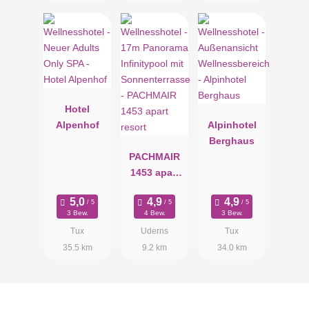
Hotel
Alpenhof
Alpinhotel
Berghaus
PACHMAIR
1453 apart
resort
3 Bew.
4 Bew.
3 Bew.
Tux
Uderns
Tux
35.5 km
9.2 km
34.0 km