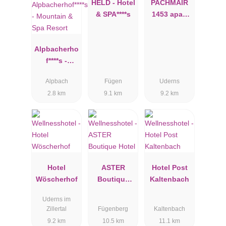
HELD - Hotel
PACHMAIR
& SPA****s
1453 apart
resort
Alpbacherho
f****s -
Mountain &
Alpbach
Fügen
Uderns
Spa Resort
2.8 km
9.1 km
9.2 km
Hotel
ASTER
Hotel Post
Wöscherhof
Boutique
Kaltenbach
Hotel
Uderns im
Zillertal
Fügenberg
Kaltenbach
9.2 km
10.5 km
11.1 km