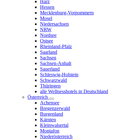
Harz
Hessen
Mecklenburg-Vorpommern
Mosel
Niedersachsen
NRW
Nordsee
Ostsee
Rheinland-Pfalz
Saarland
Sachsen
Sachsen-Anhalt
Sauerland
Schleswig-Holstein
Schwarzwald
Thüringen
alle Wellnesshotels in Deutschland
Österreich
Achensee
Bregenzerwald
Burgenland
Kärnten
Kleinwalsertal
Montafon
Niederösterreich