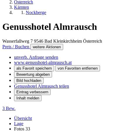
Österreich
Kärnten
Nockberge
Genusshotel Almrausch
Wasserfallweg 7
9546
Bad Kleinkirchheim
Österreich
Preis / Buchen
weitere Aktionen
unverb. Anfrage senden
www.genusshotel-almrausch.at
als Favorit speichern
von Favoriten entfernen
Bewertung abgeben
Bild hochladen
Genusshotel Almrausch teilen
Eintrag verbessern
Inhalt melden
3 Bew.
Übersicht
Lage
Fotos
33