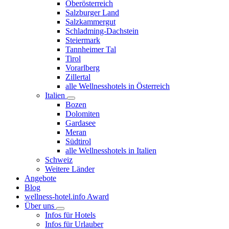
Oberösterreich
Salzburger Land
Salzkammergut
Schladming-Dachstein
Steiermark
Tannheimer Tal
Tirol
Vorarlberg
Zillertal
alle Wellnesshotels in Österreich
Italien
Bozen
Dolomiten
Gardasee
Meran
Südtirol
alle Wellnesshotels in Italien
Schweiz
Weitere Länder
Angebote
Blog
wellness-hotel.info Award
Über uns
Infos für Hotels
Infos für Urlauber