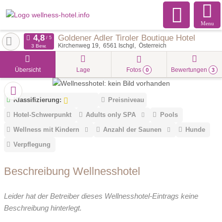
Menu
Goldener Adler Tiroler Boutique Hotel
Kirchenweg 19
6561
Ischgl
Österreich
3 Bew.
Übersicht
Lage
Fotos
Bewertungen
0
3
Klassifizierung:
Preisniveau
Hotel-Schwerpunkt
Adults only SPA
Pools
Wellness mit Kindern
Anzahl der Saunen
Hunde
Verpflegung
Beschreibung Wellnesshotel
Leider hat der Betreiber dieses Wellnesshotel-Eintrags keine
Beschreibung hinterlegt.