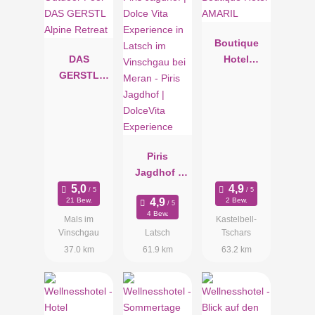
Boutique
DAS
Hotel
GERSTL
AMARIL
Alpine
Retreat
Piris
Jagdhof |
DolceVita
21 Bew.
2 Bew.
Experience
4 Bew.
Mals im
Kastelbell-
Vinschgau
Latsch
Tschars
37.0 km
61.9 km
63.2 km