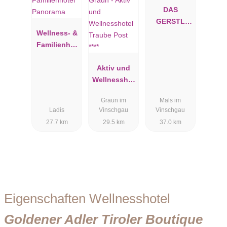
DAS
GERSTL
Wellness- &
Alpine
Familienhot
Retreat
el Panorama
Aktiv und
Wellnesshot
el Traube
Graun im
Mals im
Post ****
Ladis
Vinschgau
Vinschgau
27.7 km
29.5 km
37.0 km
Eigenschaften Wellnesshotel
Goldener Adler Tiroler Boutique