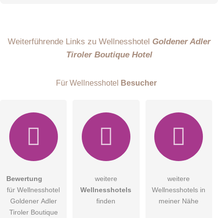
Name
Weiterführende Links zu Wellnesshotel
Goldener Adler
Tiroler Boutique Hotel
E-Mail-Adresse (wird nicht veröffentlicht)
Für Wellnesshotel
Besucher
Hiermit akzeptiere ich die
AGB
.
Bewertung
weitere
weitere
für Wellnesshotel
Wellnesshotels
Wellnesshotels in
Die
Datenschutzerklärung
habe ich zur Kenntnis genommen.
Goldener Adler
finden
meiner Nähe
öffentliche Frage stellen
Tiroler Boutique
Abbrechen