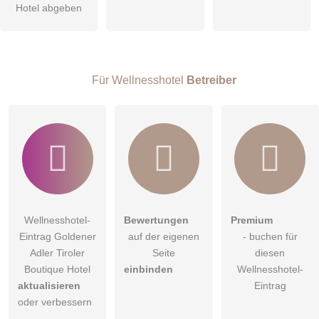
Hotel abgeben
Hinweis:
Bitte beachten Sie, öffentliche Fragen sind
für alle
Besucher sichtbar
.
Klicken Sie hier um eine
individuelle Frage
an den
Wellnesshotel-Eintrag zu stellen
.
Für Wellnesshotel
Betreiber
Wellnesshotel-
Bewertungen
Premium
Eintrag Goldener
auf der eigenen
- buchen für
Adler Tiroler
Seite
diesen
Boutique Hotel
einbinden
Wellnesshotel-
aktualisieren
Eintrag
oder verbessern