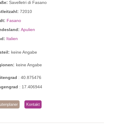
raße:
Savelletri di Fasano
tleitzahl:
72010
dt:
Fasano
ndesland:
Apulien
nd:
Italien
steil:
keine Angabe
gionen:
keine Angabe
eitengrad
:
40.875476
ngengrad
:
17.406944
utenplaner
Kontakt