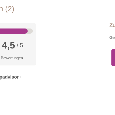
en
2
Z
Ge
4,5
/ 5
 Bewertungen
ipadvisor