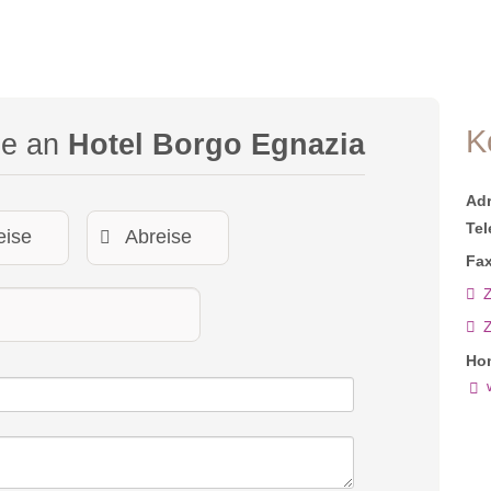
K
ge an
Hotel Borgo Egnazia
Ad
Tel
Fax
Z
Ho