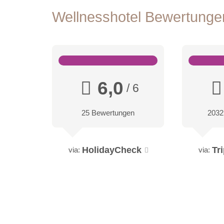
Wellnesshotel Bewertung
6,0
/ 6
25 Bewertungen
2032
HolidayCheck
Tr
via:
via: