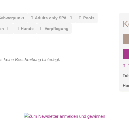
Schwerpunkt
Adults only SPA
Pools
K
en
Hunde
Verpflegung
gs keine Beschreibung hinterlegt.
Te
Ho