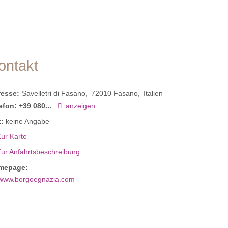
ontakt
resse:
Savelletri di Fasano
72010
Fasano
Italien
efon:
+39 080...
anzeigen
:
keine Angabe
ur Karte
Zur Anfahrtsbeschreibung
mepage:
www.borgoegnazia.com