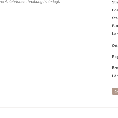
ne Anfahrtsbeschreibung hinterlegt.
St
Pos
Sta
Bu
La
Ort
Re
Br
Lä
Ro