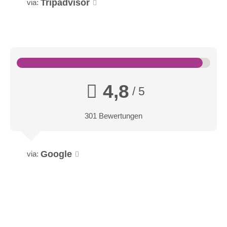
Tripadvisor
via:
4,8
/ 5
301 Bewertungen
Google
via: