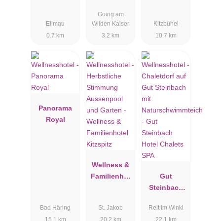
Going am
Ellmau
Wilden Kaiser
Kitzbühel
0.7 km
3.2 km
10.7 km
Panorama
Royal
Wellness &
Familienhot
Gut
el Kitzspitz
Steinbach
Hotel
Bad Häring
St. Jakob
Reit im Winkl
Chalets SPA
15.1 km
20.2 km
22.1 km