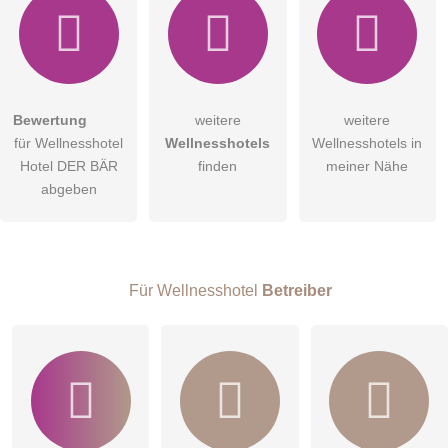
Bewertung
weitere
weitere
Hiermit akzeptiere ich die
AGB
.
für Wellnesshotel
Wellnesshotels
Wellnesshotels in
Hotel DER BÄR
finden
meiner Nähe
Die
Datenschutzerklärung
habe ich zur Kenntnis genommen.
abgeben
öffentliche Frage stellen
Abbrechen
Hinweis:
Bitte beachten Sie, öffentliche Fragen sind
für alle
Besucher sichtbar
.
Für Wellnesshotel
Betreiber
Klicken Sie hier um eine
individuelle Frage
an den
Wellnesshotel-Eintrag zu stellen
.