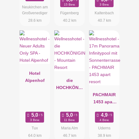
15 Bew.
3 Bew.
Neukirchen am
Großvenediger
Fügenberg
Kaltenbach
28.6 km
40.2 km
40.7 km
Hotel
Alpenhof
die
HOCHKÖNIG
IN -
PACHMAIR
Mountain
1453 apart
Resort
resort
3 Bew.
11 Bew.
4 Bew.
Tux
Maria Alm
Uderns
64.0 km
46.7 km
38.9 km