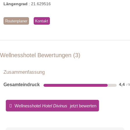
Längengrad
:
21.629516
Routenplaner
Kontakt
Wellnesshotel Bewertungen
3
Zusammenfassung
Gesamteindruck
4,4
Wellnesshotel
Hotel Divinus
jetzt bewerten