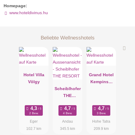
Homepage:
www.hoteldivinus.hu
Beliebte Wellnesshotels
Hotel Villa
Grand Hotel
Völgy
Kempinski
Scheiblhofer
High Tatras
THE
RESORT
2 Bew.
4 Bew.
3 Bew.
Eger
Andau
Hohe Tatra
102.7 km
345.5 km
209.9 km