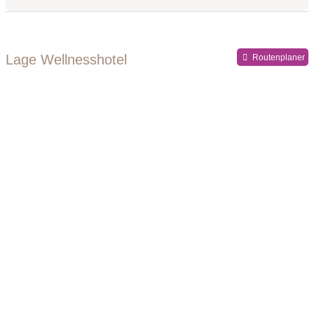
Register-Nr.
Lage Wellnesshotel
Routenplaner