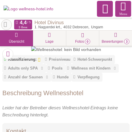
Menu
Hotel Divinus
1. Nagyerdei krt.
4032
Debrecen
Ungarn
3 Bew.
Übersicht
Lage
Fotos
Bewertungen
0
3
Klassifizierung:
Preisniveau
Hotel-Schwerpunkt
Adults only SPA
Pools
Wellness mit Kindern
Anzahl der Saunen
Hunde
Verpflegung
Beschreibung Wellnesshotel
Leider hat der Betreiber dieses Wellnesshotel-Eintrags keine
Beschreibung hinterlegt.
Kontakt