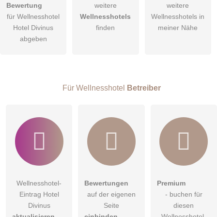
Bewertung
weitere
weitere
Hiermit akzeptiere ich die
AGB
.
für Wellnesshotel
Wellnesshotels
Wellnesshotels in
Hotel Divinus
finden
meiner Nähe
Die
Datenschutzerklärung
habe ich zur Kenntnis genommen.
abgeben
öffentliche Frage stellen
Abbrechen
Hinweis:
Bitte beachten Sie, öffentliche Fragen sind
für alle
Besucher sichtbar
.
Für Wellnesshotel
Betreiber
Klicken Sie hier um eine
individuelle Frage
an den
Wellnesshotel-Eintrag zu stellen
.
Wellnesshotel-
Bewertungen
Premium
Eintrag Hotel
auf der eigenen
- buchen für
Divinus
Seite
diesen
aktualisieren
einbinden
Wellnesshotel-