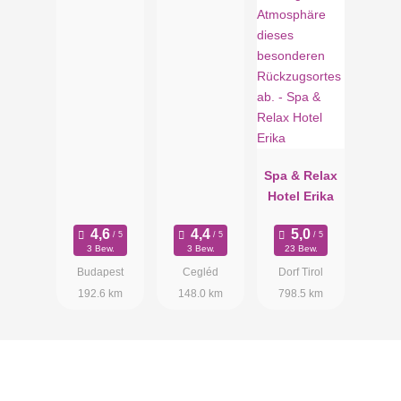
Spa & Relax
Hotel Erika
3 Bew.
3 Bew.
23 Bew.
Budapest
Cegléd
Dorf Tirol
192.6 km
148.0 km
798.5 km