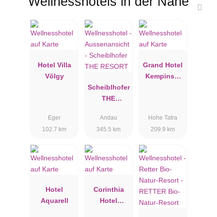
Wellnesshotels in der Nähe
Hotel Villa
Grand Hotel
Völgy
Kempinski
Scheiblhofer
High Tatras
THE
RESORT
Eger
Andau
Hohe Tatra
102.7 km
345.5 km
209.9 km
Hotel
Corinthia
Aquarell
Hotel
Budapest