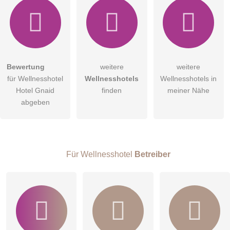
Bewertung
weitere
weitere
Hiermit akzeptiere ich die
AGB
.
für Wellnesshotel
Wellnesshotels
Wellnesshotels in
Hotel Gnaid
finden
meiner Nähe
Die
Datenschutzerklärung
habe ich zur Kenntnis genommen.
abgeben
öffentliche Frage stellen
Abbrechen
Hinweis:
Bitte beachten Sie, öffentliche Fragen sind
für alle
Besucher sichtbar
.
Für Wellnesshotel
Betreiber
Klicken Sie hier um eine
individuelle Frage
an den
Wellnesshotel-Eintrag zu stellen
.