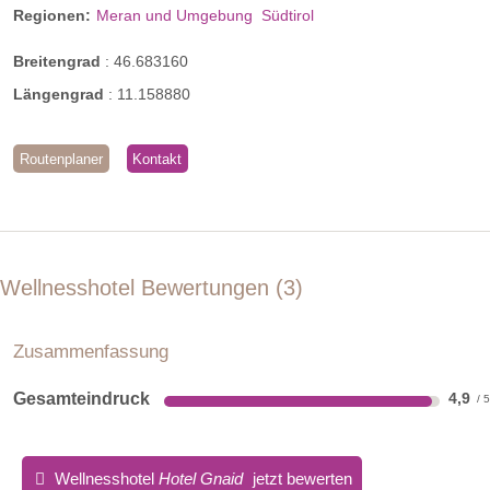
Regionen:
Meran und Umgebung
Südtirol
Breitengrad
:
46.683160
Längengrad
:
11.158880
Routenplaner
Kontakt
Wellnesshotel Bewertungen
3
Zusammenfassung
Gesamteindruck
4,9
Wellnesshotel
Hotel Gnaid
jetzt bewerten