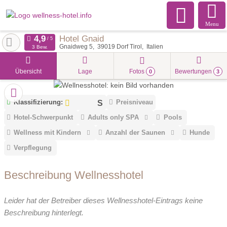
Menu
Hotel Gnaid
Gnaidweg 5
39019
Dorf Tirol
Italien
3 Bew.
Übersicht
Lage
Fotos
Bewertungen
0
3
Klassifizierung:
Preisniveau
Hotel-Schwerpunkt
Adults only SPA
Pools
Wellness mit Kindern
Anzahl der Saunen
Hunde
Verpflegung
Beschreibung Wellnesshotel
Leider hat der Betreiber dieses Wellnesshotel-Eintrags keine
Beschreibung hinterlegt.