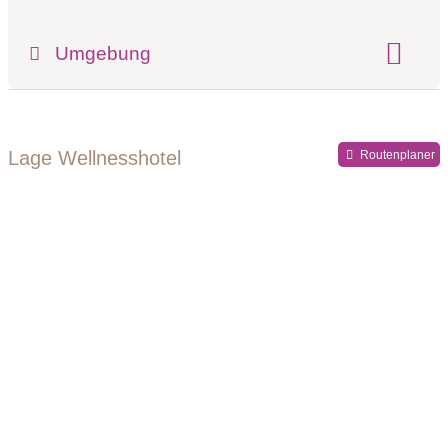
Klassifizierung:
Umgebung
Register-Nr.:
IT021101A1KDJ23REQ
Lage Wellnesshotel
Routenplaner