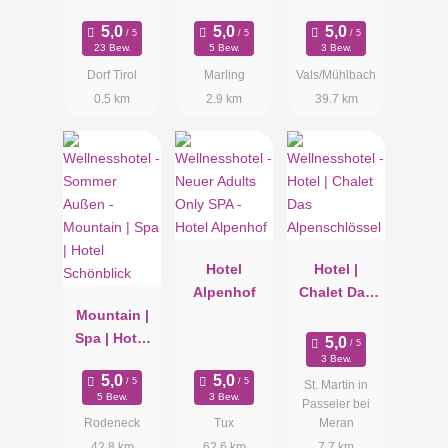
23 Bew.
5 Bew.
3 Bew.
Dorf Tirol
Marling
Vals/Mühlbach
0.5 km
2.9 km
39.7 km
Hotel
Hotel |
Alpenhof
Chalet Das
Mountain |
Alpenschlös
Spa | Hotel
sel
Schönblick
3 Bew.
St. Martin in
5 Bew.
3 Bew.
Passeier bei
Rodeneck
Tux
Meran
42.8 km
62.6 km
7.7 km