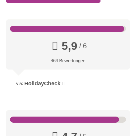
5,9
/ 6
464 Bewertungen
HolidayCheck
via: