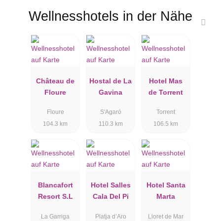
Wellnesshotels in der Nähe
Château de
Hostal de La
Hotel Mas
Floure
Gavina
de Torrent
Floure
S'Agaró
Torrent
104.3 km
110.3 km
106.5 km
Blancafort
Hotel Salles
Hotel Santa
Resort S.L
Cala Del Pi
Marta
La Garriga
Platja d’Aro
Lloret de Mar