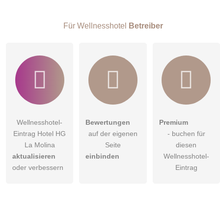
Besucher sichtbar
.
Klicken Sie hier um eine
individuelle Frage
an den
Für Wellnesshotel
Betreiber
Wellnesshotel-Eintrag zu stellen
.
Wellnesshotel-
Bewertungen
Premium
Eintrag Hotel HG
auf der eigenen
- buchen für
La Molina
Seite
diesen
aktualisieren
einbinden
Wellnesshotel-
oder verbessern
Eintrag