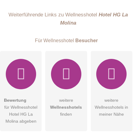
Name
Weiterführende Links zu Wellnesshotel
Hotel HG La
Molina
E-Mail-Adresse (wird nicht veröffentlicht)
Für Wellnesshotel
Besucher
Hiermit akzeptiere ich die
AGB
.
Bewertung
weitere
weitere
für Wellnesshotel
Wellnesshotels
Wellnesshotels in
Die
Datenschutzerklärung
habe ich zur Kenntnis genommen.
Hotel HG La
finden
meiner Nähe
öffentliche Frage stellen
Molina abgeben
Abbrechen
Hinweis:
Bitte beachten Sie, öffentliche Fragen sind
für alle