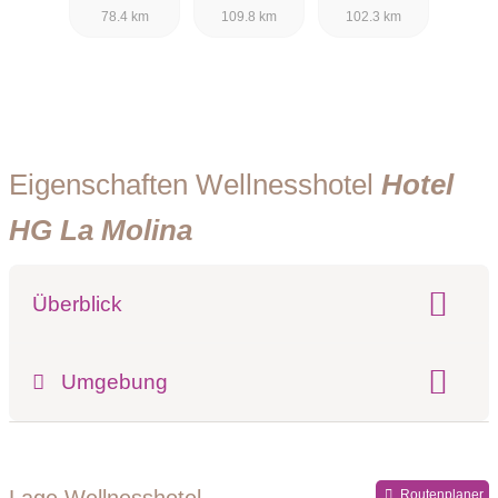
78.4 km
109.8 km
102.3 km
Eigenschaften Wellnesshotel
Hotel
HG La Molina
Überblick
Klassifizierung:
Umgebung
Register-Nr.
Lage Wellnesshotel
Routenplaner