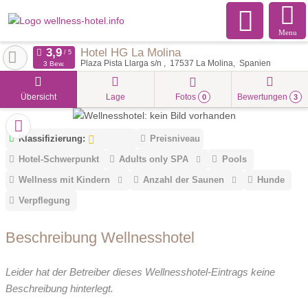
Menu
Hotel HG La Molina
Plaza Pista Llarga s/n
17537
La Molina
Spanien
3 Bew.
Übersicht
Lage
Fotos
Bewertungen
0
3
Klassifizierung:
Preisniveau
Hotel-Schwerpunkt
Adults only SPA
Pools
Wellness mit Kindern
Anzahl der Saunen
Hunde
Verpflegung
Beschreibung Wellnesshotel
Leider hat der Betreiber dieses Wellnesshotel-Eintrags keine
Beschreibung hinterlegt.