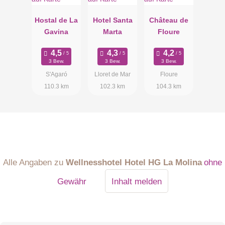
Hostal de La
Hotel Santa
Château de
Gavina
Marta
Floure
3 Bew.
3 Bew.
3 Bew.
S'Agaró
Lloret de Mar
Floure
110.3 km
102.3 km
104.3 km
Alle Angaben zu
Wellnesshotel Hotel HG La Molina
ohne
Gewähr
Inhalt melden