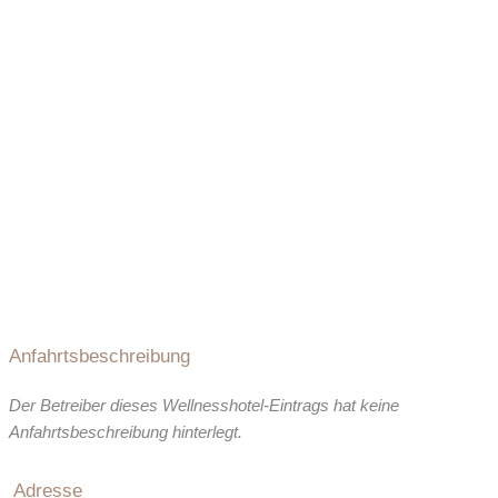
Ladestation Elektroauto:
direkt beim Hotel
Flughafen:
100 km entfernt
Arzt:
0.5 km entfernt
Apotheke:
12 km entfernt
Seehöhe:
800 m ü. M.
Standard Zimmer
Register-Nr.
In unserem Standardzimmer erwartet Sie eine gemütliche
und helle Atmosphäre – der perfekte Ort, um nach einem
aktiven Tag im Bregenzerwald zu entspannen und neue
Energie zu tanken. Modern und klar gestaltet, bietet das
Zimmer Komfort und Ruhe für einen erholsamen Aufenthalt.
Standard Zimmer
Anfahrtsbeschreibung
Der Betreiber dieses Wellnesshotel-Eintrags hat keine
Anfahrtsbeschreibung hinterlegt.
Adresse