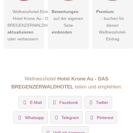
Wellnesshotel-Eintrag
Bewertungen
Premium
Hotel Krone Au - DAS
auf der eigenen
- buchen für
BREGENZERWALDHOTEL
Seite
diesen
aktualisieren
einbinden
Wellnesshotel-
oder verbessern
Eintrag
Wellnesshotel
Hotel Krone Au - DAS
BREGENZERWALDHOTEL
teilen und empfehlen:
E-Mail
Facebook
Twitter
Whatsapp
Telegram
Pinterest
Url/Link kopieren