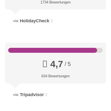
Superior Zimmer
1734 Bewertungen
Aufstehen und die Natur genießen. Der erste Blick am
HolidayCheck
via:
Morgen in unserem Superior Zimmer bietet Ihnen ein
wunderschönes Panorama Richtung Süd-Westen, dass Sie
auch von Ihrem eigenen Balkon aus genießen können.
Superior Zimmer
4,7
/ 5
634 Bewertungen
Tripadvisor
via: