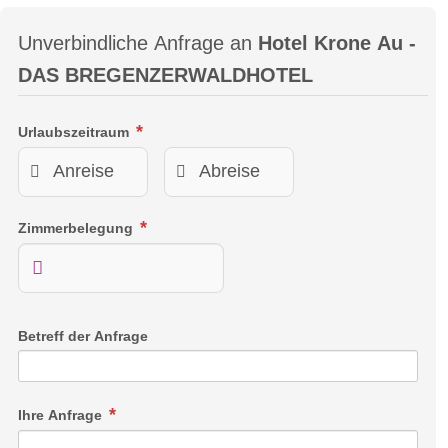
Unverbindliche Anfrage an
Hotel Krone Au -
DAS BREGENZERWALDHOTEL
Urlaubszeitraum
Zimmerbelegung
Juniorsuite
Viel Platz, große Räumlichkeiten und ein einzigartiger Blick
auf die Berge. Genießen Sie unsere modernen,
Betreff der Anfrage
lichtdurchfluteten Juniorsuiten mit stilvoller, hochwertiger
Möblierung aus der Region.
Ihre Anfrage
Juniorsuite