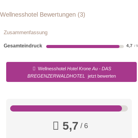
Wellnesshotel Bewertungen
3
Komfort Zimmer
Zusammenfassung
Gesamteindruck
4,7
Wellnesshotel
Hotel Krone Au - DAS
BREGENZERWALDHOTEL
jetzt bewerten
5,7
/ 6