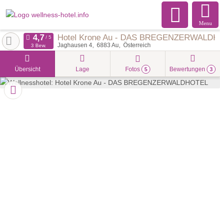
Menu
Hotel Krone Au - DAS BREGENZERWALD
Jaghausen 4
6883
Au
Österreich
3 Bew.
Übersicht
Lage
Fotos
Bewertungen
5
3