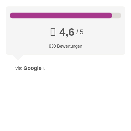
4,6
/ 5
Gartenzimmer Premium
839 Bewertungen
Genießen Sie vom Ihrem Balkon aus das Plätschern unseres
Natur-Badesees und lassen Sie sich vom Rauschen des
Google
via:
Waldes verführen.
Link