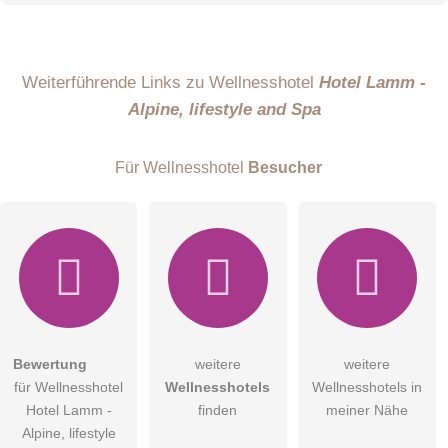
Name
Weiterführende Links zu Wellnesshotel
Hotel Lamm -
Alpine, lifestyle and Spa
E-Mail-Adresse (wird nicht veröffentlicht)
Für Wellnesshotel
Besucher
Hiermit akzeptiere ich die
AGB
.
Bewertung
weitere
weitere
für Wellnesshotel
Wellnesshotels
Wellnesshotels in
Die
Datenschutzerklärung
habe ich zur Kenntnis genommen.
Hotel Lamm -
finden
meiner Nähe
öffentliche Frage stellen
Alpine, lifestyle
Abbrechen