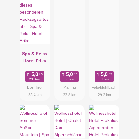
Spa & Relax
Hotel Erika
23 Bew.
5 Bew.
3 Bew.
Dorf Tirol
Marling
Vals/Mühlbach
33.4 km
33.8 km
29.2 km