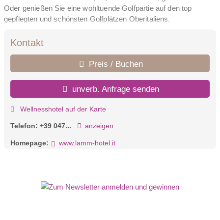
Oder genießen Sie eine wohltuende Golfpartie auf den top
gepflegten und schönsten Golfplätzen Oberitaliens.
Für Ihr leibliches Wohl wird unser Küchenchef Marc Oberhofer
mit seinem Team sorgen. Lassen Sie sich jeden Abend aufs
Kontakt
Neue von seinen Kreationen verzaubern. Gerne können Sie
auch einen romantischen Abend in unserem Gourmetrestaurant
Preis / Buchen
„Lampl Stube“ buchen. Modern, zum Entspannen einladend, mit
kulinarischen Highlights bietet das Hotel Lamm seinen Gästen
unverb. Anfrage senden
unvergessliche Aufenthalte.
Wellnesshotel auf der Karte
Telefon:
+39 047...
anzeigen
Homepage:
www.lamm-hotel.it