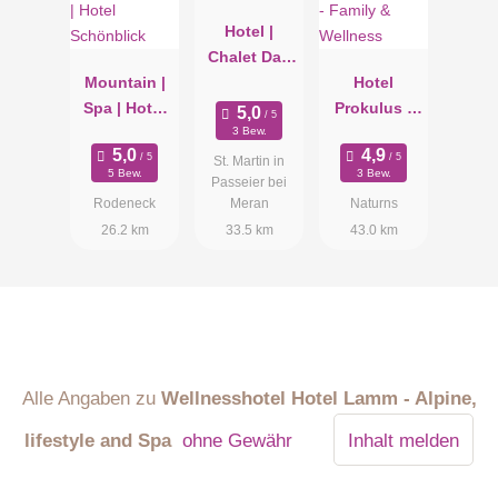
Hotel |
Chalet Das
Mountain |
Alpenschlös
Hotel
Spa | Hotel
sel
Prokulus -
Schönblick
Family &
3 Bew.
Wellness
St. Martin in
5 Bew.
3 Bew.
Passeier bei
Rodeneck
Meran
Naturns
26.2 km
33.5 km
43.0 km
Alle Angaben zu
Wellnesshotel Hotel Lamm - Alpine,
lifestyle and Spa
ohne Gewähr
Inhalt melden