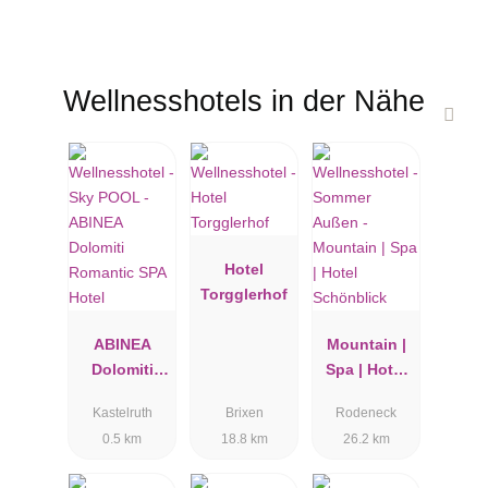
Wellnesshotels in der Nähe
Hotel
Torgglerhof
ABINEA
Mountain |
Dolomiti
Spa | Hotel
Romantic
Schönblick
Kastelruth
Brixen
Rodeneck
SPA Hotel
0.5 km
18.8 km
26.2 km