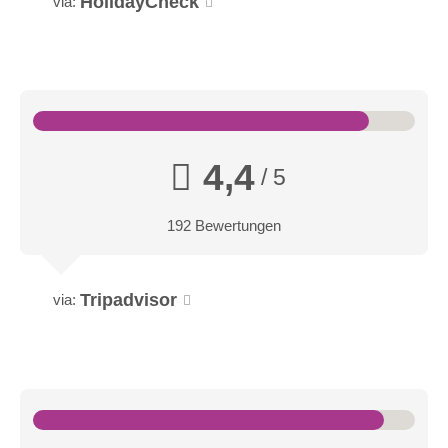
HolidayCheck
via:
4,4
/ 5
192 Bewertungen
Tripadvisor
via: