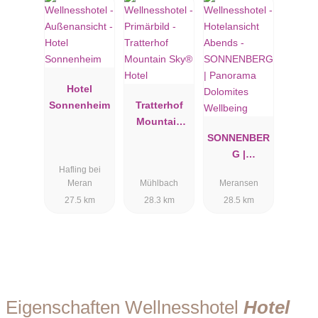
Hotel
Sonnenheim
Tratterhof
Mountain
Sky® Hotel
SONNENBER
G |
Hafling bei
Panorama
Meran
Mühlbach
Meransen
Dolomites
27.5 km
28.3 km
28.5 km
Wellbeing
Eigenschaften Wellnesshotel
Hotel