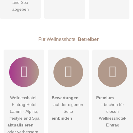
and Spa
Hinweis:
Bitte beachten Sie, öffentliche Fragen sind
für alle
abgeben
Besucher sichtbar
.
Klicken Sie hier um eine
individuelle Frage
an den
Wellnesshotel-Eintrag zu stellen
.
Für Wellnesshotel
Betreiber
Wellnesshotel-
Bewertungen
Premium
Eintrag Hotel
auf der eigenen
- buchen für
Lamm - Alpine,
Seite
diesen
lifestyle and Spa
einbinden
Wellnesshotel-
aktualisieren
Eintrag
oder verbessern