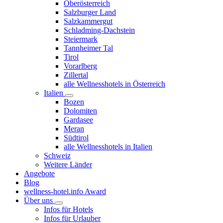
Oberösterreich
Salzburger Land
Salzkammergut
Schladming-Dachstein
Steiermark
Tannheimer Tal
Tirol
Vorarlberg
Zillertal
alle Wellnesshotels in Österreich
Italien
Bozen
Dolomiten
Gardasee
Meran
Südtirol
alle Wellnesshotels in Italien
Schweiz
Weitere Länder
Angebote
Blog
wellness-hotel.info Award
Über uns
Infos für Hotels
Infos für Urlauber