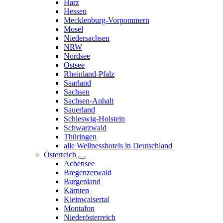
Harz
Hessen
Mecklenburg-Vorpommern
Mosel
Niedersachsen
NRW
Nordsee
Ostsee
Rheinland-Pfalz
Saarland
Sachsen
Sachsen-Anhalt
Sauerland
Schleswig-Holstein
Schwarzwald
Thüringen
alle Wellnesshotels in Deutschland
Österreich
Achensee
Bregenzerwald
Burgenland
Kärnten
Kleinwalsertal
Montafon
Niederösterreich