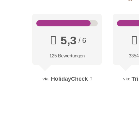
5,3
/ 6
125 Bewertungen
3354
HolidayCheck
Tr
via:
via: