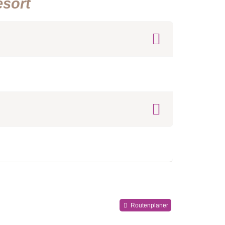
esort
Routenplaner