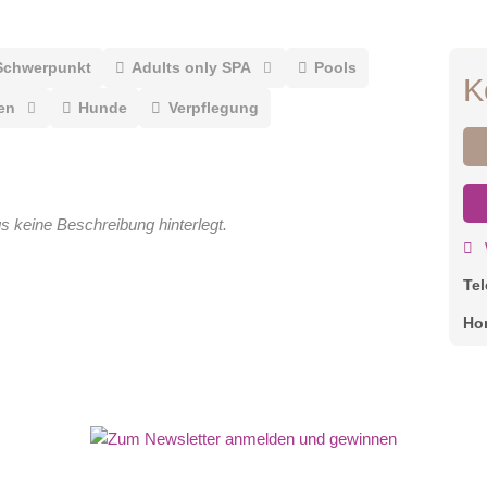
Schwerpunkt
Adults only SPA
Pools
K
en
Hunde
Verpflegung
gs keine Beschreibung hinterlegt.
Te
Ho