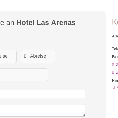
K
ge an
Hotel Las Arenas
Ad
Tel
Fax
Z
Ho