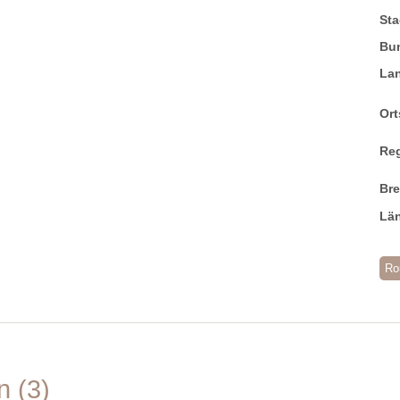
Sta
Bu
La
Ort
Re
Br
Lä
Ro
en
3