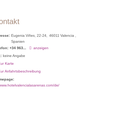
ontakt
resse:
Eugenia Viñes, 22-24
46011
Valencia
Spanien
efon:
+34 963...
anzeigen
:
keine Angabe
ur Karte
Zur Anfahrtsbeschreibung
mepage:
www.hotelvalencialasarenas.com/de/