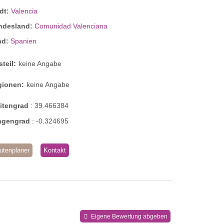
dt:
Valencia
ndesland:
Comunidad Valenciana
nd:
Spanien
steil:
keine Angabe
gionen:
keine Angabe
eitengrad
:
39.466384
ngengrad
:
-0.324695
utenplaner
Kontakt
Eigene Bewertung abgeben