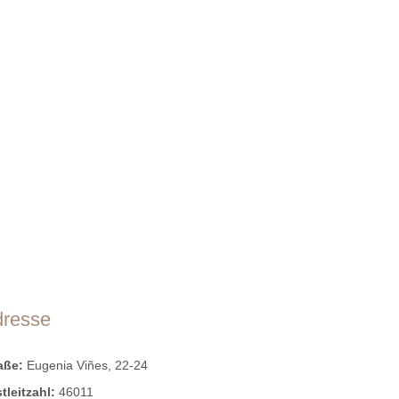
dresse
raße:
Eugenia Viñes, 22-24
tleitzahl:
46011