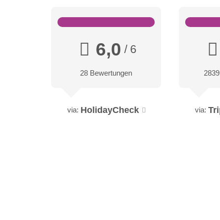
6,0
/ 6
28 Bewertungen
2839
HolidayCheck
Tr
via:
via: