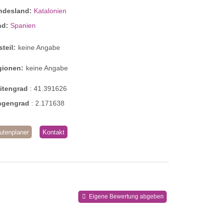
ndesland:
Katalonien
nd:
Spanien
steil:
keine Angabe
gionen:
keine Angabe
eitengrad
:
41.391626
ngengrad
:
2.171638
utenplaner
Kontakt
Eigene Bewertung abgeben