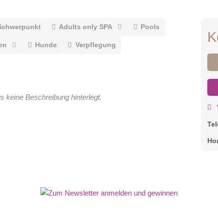
Schwerpunkt
Adults only SPA
Pools
K
en
Hunde
Verpflegung
gs keine Beschreibung hinterlegt.
Te
Ho