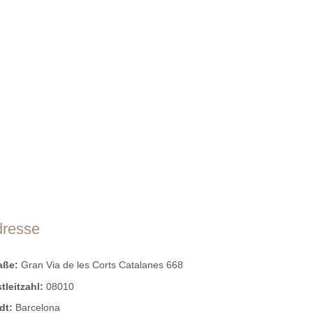
dresse
raße:
Gran Via de les Corts Catalanes 668
tleitzahl:
08010
dt:
Barcelona