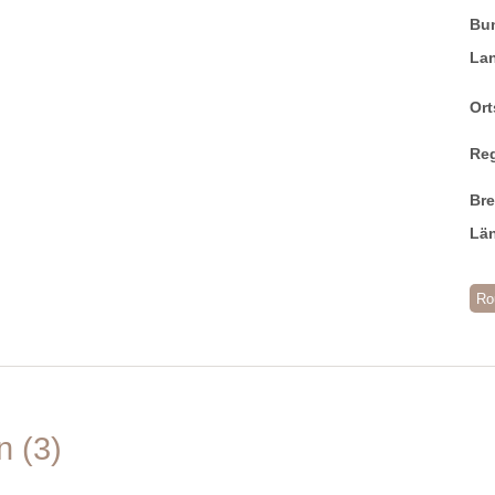
Bu
La
Ort
Re
Br
Lä
Ro
en
3