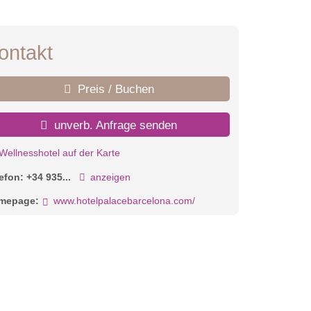
ontakt
Preis / Buchen
unverb. Anfrage senden
Wellnesshotel auf der Karte
lefon:
+34 935...
anzeigen
mepage:
www.hotelpalacebarcelona.com/