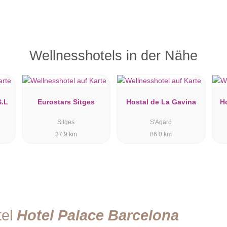
Wellnesshotels in der Nähe
S.L
Eurostars Sitges
Hostal de La Gavina
H
Sitges
S'Agaró
37.9 km
86.0 km
tel
Hotel Palace Barcelona