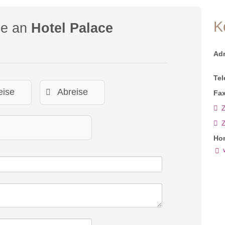
K
ge an
Hotel Palace
Ad
Tel
Fax
Z
Ho