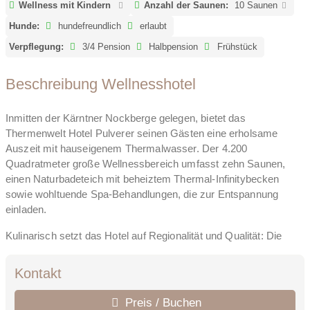
Wellness mit Kindern
Anzahl der Saunen:
10 Saunen
Hunde:
hundefreundlich
erlaubt
Verpflegung:
3/4 Pension
Halbpension
Frühstück
Beschreibung Wellnesshotel
Inmitten der Kärntner Nockberge gelegen, bietet das
Thermenwelt Hotel Pulverer seinen Gästen eine erholsame
Auszeit mit hauseigenem Thermalwasser. Der 4.200
Quadratmeter große Wellnessbereich umfasst zehn Saunen,
einen Naturbadeteich mit beheiztem Thermal-Infinitybecken
sowie wohltuende Spa-Behandlungen, die zur Entspannung
einladen.
Kulinarisch setzt das Hotel auf Regionalität und Qualität: Die
Gäste genießen Spezialitäten aus der eigenen Landwirtschaft
"Hochwalder" und der Region.
Kontakt
Ob zum Abschalten, Genießen oder Aktivsein in der Natur – das
Preis / Buchen
Hotel Pulverer verbindet Wellness, Kulinarik und herzliche