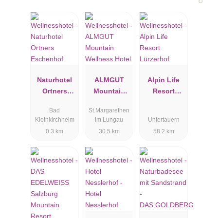
Naturhotel
ALMGUT
Alpin Life
Ortners
Mountain
Resort
Eschenhof
Wellness
Lürzerhof
Bad
St.Margarethen
Hotel
Kleinkirchheim
im Lungau
Untertauern
0.3 km
30.5 km
58.2 km