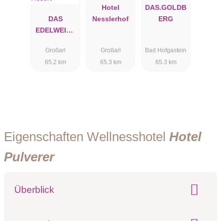
Hotel
DAS.GOLDB
DAS
Nesslerhof
ERG
EDELWEISS
Salzburg
Großarl
Großarl
Bad Hofgastein
Mountain
65.2 km
65.3 km
65.3 km
Resort
Eigenschaften Wellnesshotel
Hotel
Pulverer
Überblick
Klassifizierung:
Preisniveau: