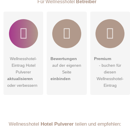
Für Wellnesshotel
Betreiber
Klicken Sie hier um eine
individuelle Frage
an den
Wellnesshotel-Eintrag zu stellen
.
Wellnesshotel-
Bewertungen
Premium
Eintrag Hotel
auf der eigenen
- buchen für
Pulverer
Seite
diesen
aktualisieren
einbinden
Wellnesshotel-
oder verbessern
Eintrag
Wellnesshotel
Hotel Pulverer
teilen und empfehlen: