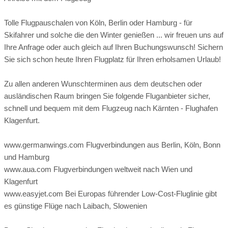
Verwöhn Einbettzimmer
Tolle Flugpauschalen von Köln, Berlin oder Hamburg - für
Gemütliche und freundliche Einrichtung
Skifahrer und solche die den Winter genießen ... wir freuen uns auf
Wohn-Schlafraum (buchbar mit oder ohne Grand lit Bett), Bad
Ihre Anfrage oder auch gleich auf Ihren Buchungswunsch! Sichern
mit Badewanne & WC, Minibar, Zimmersafe, Telefon, Flat-
Sie sich schon heute Ihren Flugplatz für Ihren erholsamen Urlaub!
SAT-TV mit integriertem Radio; Zimmerkategorie buchbar mit
Südbalkon/Bergblick oder Nordbalkon
Zu allen anderen Wunschterminen aus dem deutschen oder
Freie W-LAN-Verbindung im Zimmer
ausländischen Raum bringen Sie folgende Fluganbieter sicher,
schnell und bequem mit dem Flugzeug nach Kärnten - Flughafen
Link
Klagenfurt.
www.germanwings.com Flugverbindungen aus Berlin, Köln, Bonn
und Hamburg
www.aua.com Flugverbindungen weltweit nach Wien und
Klagenfurt
www.easyjet.com Bei Europas führender Low-Cost-Fluglinie gibt
es günstige Flüge nach Laibach, Slowenien