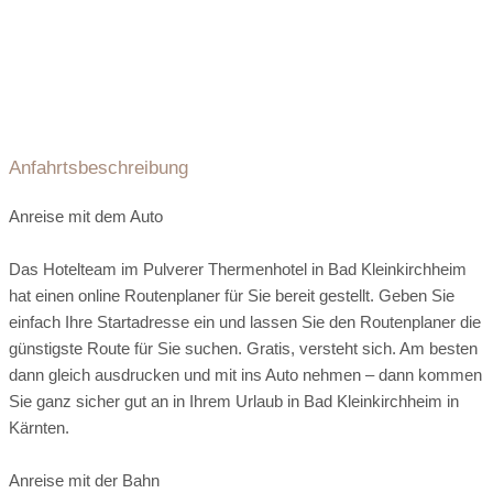
Meeresbrise
Abendmenü:
à la carte
3 bis 5 Gänge
WLAN
Restaurant
Hotelbar
Feinkörniges Meersalz befreit die Haut von
vegetarisches Essen
veganes Essen
abgestorbenen Schüppchen. Reines Mandelöl
Fahrstuhl
Parkplatz:
kostenlos beim Hotel
schenkt eine intensive Rückfettung. Die Haut
Kinderbetreuung
Babysitterservice
Dogsitting
Parkgarage:
vor Ort
Seminarraum
wird weniger sensibel für Umwelteinflüsse.
Wäscheservice
24-Stunden Rezeption
Troadkast’n Sauna
Private Spa
Ladies Spa
Anfahrtsbeschreibung
Uriges Getreidekasten-Heißluftbad. Stärkt Immunsystem und
Anreise mit dem Auto
Kreislauf. (90 °C)
Junior Suite
Das Hotelteam im Pulverer Thermenhotel in Bad Kleinkirchheim
hat einen online Routenplaner für Sie bereit gestellt. Geben Sie
einfach Ihre Startadresse ein und lassen Sie den Routenplaner die
Gediegene und gemütliche Einrichtung mit Sonnenbalkon und
Breuss-Massage
günstigste Route für Sie suchen. Gratis, versteht sich. Am besten
Blick auf die Nockberge
dann gleich ausdrucken und mit ins Auto nehmen – dann kommen
Wohn-Schlafraum, Bad mit Badewanne und Dusche (tw. mit
Eine sanfte, energetische Rückenmassage, die
Sie ganz sicher gut an in Ihrem Urlaub in Bad Kleinkirchheim in
Regenwalddusche mit LED-Farbwechsler), separates WC
Verspannungen löst und die Regeneration der Bandscheiben
Kärnten.
mit kombiniertem Bidet, Minibar, Zimmersafe, Telefon, Flat-
fördert. Johanniskraut unterstützt mit
SAT-TV mit integriertem Radio, Sonnenbalkon
entzündungshemmender und nervenstärkender Wirkung.
Anreise mit der Bahn
Freie W-LAN-Verbindung im Zimmer