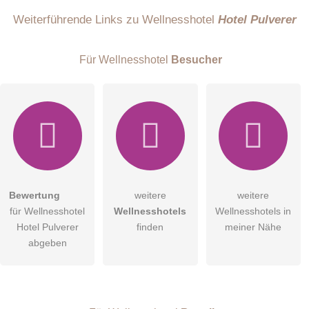
Name
Weiterführende Links zu Wellnesshotel
Hotel Pulverer
Für Wellnesshotel
Besucher
E-Mail-Adresse (wird nicht veröffentlicht)
Bewertung
weitere
weitere
Hiermit akzeptiere ich die
AGB
.
für Wellnesshotel
Wellnesshotels
Wellnesshotels in
Hotel Pulverer
finden
meiner Nähe
Die
Datenschutzerklärung
habe ich zur Kenntnis genommen.
abgeben
öffentliche Frage stellen
Abbrechen
Hinweis:
Bitte beachten Sie, öffentliche Fragen sind
für alle
Besucher sichtbar
.