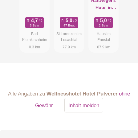
Hartweger's
Hotel in
Weißenbach
bei
3 Bew.
47 Bew.
2 Bew.
Schladming
Bad
St.Lorenzen im
Haus im
Kleinkirchheim
Lesachtal
Ennstal
0.3 km
77.9 km
67.9 km
Alle Angaben zu
Wellnesshotel Hotel Pulverer
ohne
Gewähr
Inhalt melden