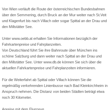
Von Wien verläuft die Route der österreichischen Bundesbahnen
Link
über den Semmering, durch Bruck an der Mur weiter nach St.Veit
Massageräume:
3 Massageräume
und Klagenfurt bis nach Villach oder sogar Spittal an der Drau und
den Millstätter See.
Finnische Zirbenholz-Sauna
Unter www.oebb.at erhalten Sie Informationen bezüglich der
Fahrkartenpreise und Fahrplanzeiten.
Die Zirbe stärkt die Lunge und entspannt den Geist. (80 °C)
Von Deutschland führt Sie ihre Bahnroute über München ins
schöne Salzburg und dann weiter nach Spittal an der Drau und
den Millstätter See. Unter www.db.de können Sie sich über die
aktuellen Fahrkartenpreise und Fahrplanzeiten informieren.
Sitzplätze in Saunen:
40 Sitzplätze
Für die Weiterfahrt ab Spittal oder Villach können Sie die
Liegen im Ruhebereich:
90 Liegen
regelmäßig verkehrenden Linienbusse nach Bad Kleinkirchheim in
Anspruch nehmen. Die Distanz von beiden Städten beträgt etwa
noch 30 Kilometer.
Anreise mit dem Flugzeug