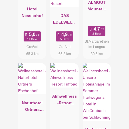
ALMGUT
Hotel
Mountain
Nesslerhof
DAS
Wellness
EDELWEISS
Hotel
Salzburg
2 Bew.
Mountain
11 Bew.
5 Bew.
St.Margarethen
Resort
Großarl
Großarl
im Lungau
65.3 km
65.2 km
30.5 km
Almwellness
Naturhotel
-Resort
Ortners
Tuffbad
Eschenhof