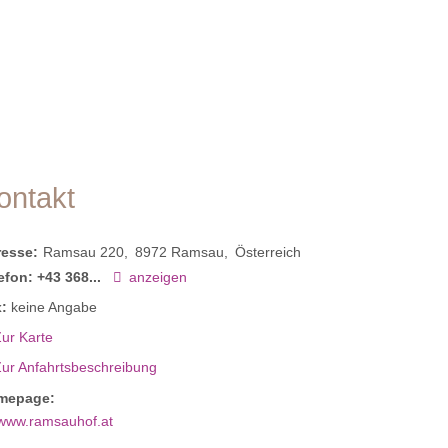
ontakt
resse:
Ramsau 220
8972
Ramsau
Österreich
efon:
+43 368...
anzeigen
:
keine Angabe
ur Karte
Zur Anfahrtsbeschreibung
mepage:
www.ramsauhof.at