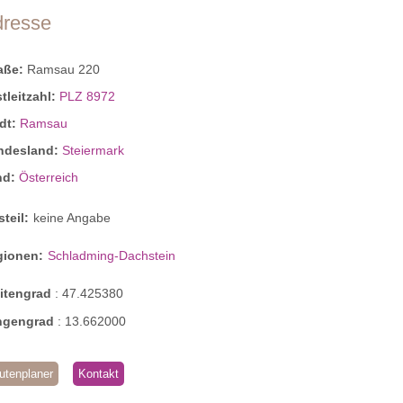
dresse
raße:
Ramsau 220
tleitzahl:
PLZ 8972
dt:
Ramsau
ndesland:
Steiermark
nd:
Österreich
steil:
keine Angabe
gionen:
Schladming-Dachstein
eitengrad
:
47.425380
ngengrad
:
13.662000
utenplaner
Kontakt