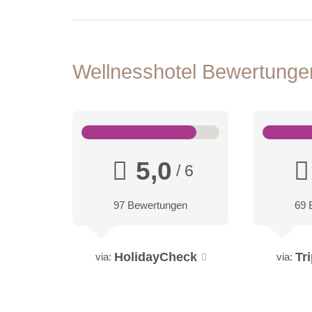
Wellnesshotel Bewertung
5,0
/ 6
97 Bewertungen
69 
HolidayCheck
Tr
via:
via: