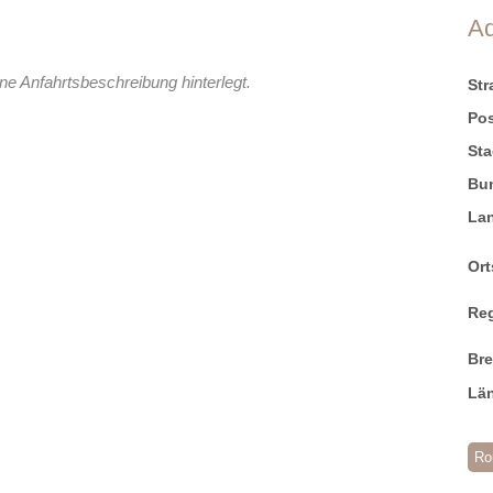
A
ne Anfahrtsbeschreibung hinterlegt.
St
Pos
Sta
Bu
La
Ort
Re
Br
Lä
Ro