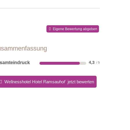
Eigene Bewertung abgeben
usammenfassung
samteindruck
4,3
Wellnesshotel
Hotel Ramsauhof
jetzt bewerten