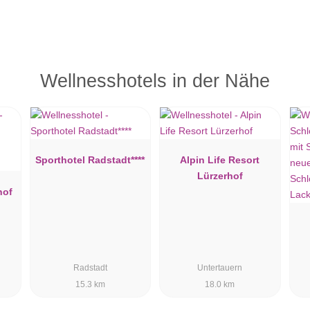
Wellnesshotels in der Nähe
Sporthotel Radstadt****
Alpin Life Resort
Lürzerhof
hof
Radstadt
Untertauern
15.3 km
18.0 km