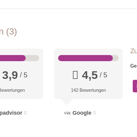
en
3
Z
Ge
3,9
4,5
/ 5
/ 5
Bewertungen
142 Bewertungen
ipadvisor
Google
via: