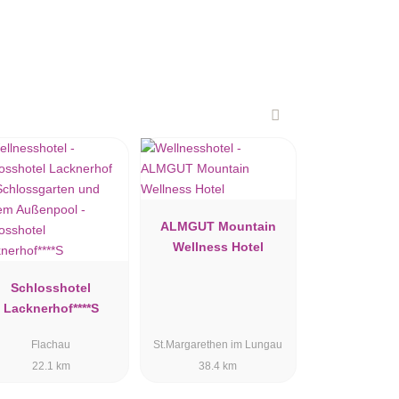
ALMGUT Mountain
Wellness Hotel
Schlosshotel
Lacknerhof****S
Flachau
St.Margarethen im Lungau
22.1 km
38.4 km