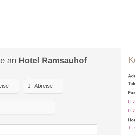
K
ge an
Hotel Ramsauhof
Ad
Tel
Fax
Z
Ho