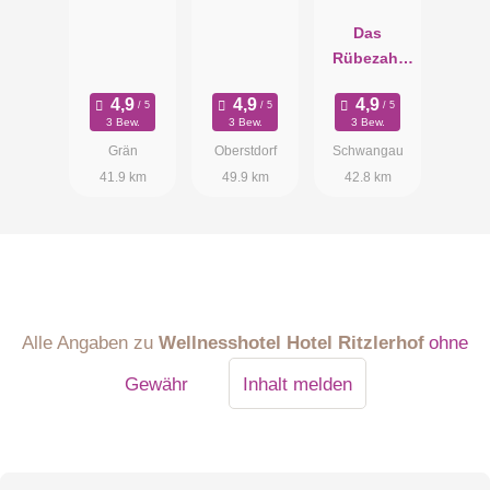
Das
Rübezahl
Romantic
Hideaway &
3 Bew.
3 Bew.
3 Bew.
Boutique
Grän
Oberstdorf
Schwangau
Spa
41.9 km
49.9 km
42.8 km
Alle Angaben zu
Wellnesshotel Hotel Ritzlerhof
ohne
Gewähr
Inhalt melden