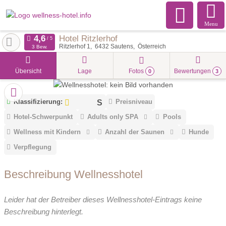
Menu
Hotel Ritzlerhof
Ritzlerhof 1
6432
Sautens
Österreich
3 Bew.
Übersicht
Lage
Fotos
Bewertungen
0
3
Klassifizierung:
Preisniveau
Hotel-Schwerpunkt
Adults only SPA
Pools
Wellness mit Kindern
Anzahl der Saunen
Hunde
Verpflegung
Beschreibung Wellnesshotel
Leider hat der Betreiber dieses Wellnesshotel-Eintrags keine
Beschreibung hinterlegt.