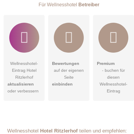
Besucher sichtbar
.
Für Wellnesshotel
Betreiber
Klicken Sie hier um eine
individuelle Frage
an den
Wellnesshotel-Eintrag zu stellen
.
Wellnesshotel-
Bewertungen
Premium
Eintrag Hotel
auf der eigenen
- buchen für
Ritzlerhof
Seite
diesen
aktualisieren
einbinden
Wellnesshotel-
oder verbessern
Eintrag
Wellnesshotel
Hotel Ritzlerhof
teilen und empfehlen: