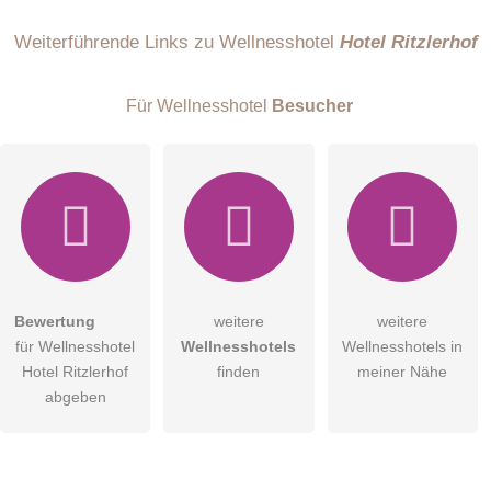
Name
Weiterführende Links zu Wellnesshotel
Hotel Ritzlerhof
Für Wellnesshotel
Besucher
E-Mail-Adresse (wird nicht veröffentlicht)
Bewertung
weitere
weitere
Hiermit akzeptiere ich die
AGB
.
für Wellnesshotel
Wellnesshotels
Wellnesshotels in
Hotel Ritzlerhof
finden
meiner Nähe
Die
Datenschutzerklärung
habe ich zur Kenntnis genommen.
abgeben
öffentliche Frage stellen
Abbrechen
Hinweis:
Bitte beachten Sie, öffentliche Fragen sind
für alle