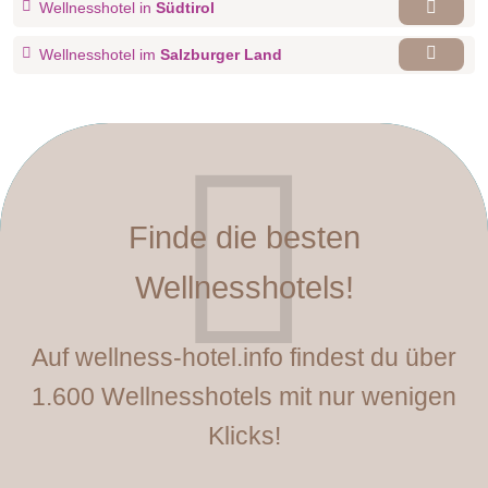
Wellnesshotel in
Südtirol
Wellnesshotel im
Salzburger Land
Finde die besten
Wellnesshotels!
Auf wellness-hotel.info findest du über
1.600 Wellnesshotels mit nur wenigen
Klicks!