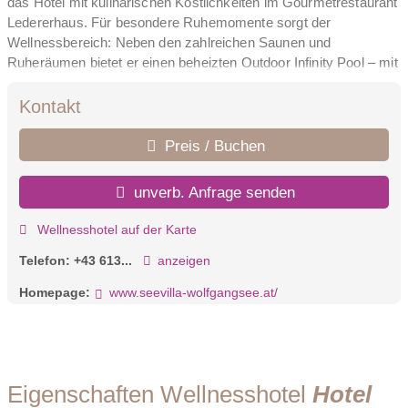
das Hotel mit kulinarischen Köstlichkeiten im Gourmetrestaurant
Ledererhaus. Für besondere Ruhemomente sorgt der
Wellnessbereich: Neben den zahlreichen Saunen und
Ruheräumen bietet er einen beheizten Outdoor Infinity Pool – mit
atemberaubender Aussicht auf die Berglandschaft –, der direkt
an den See grenzt. Besuchen Sie das Hotel Seevilla und erleben
Kontakt
Sie magische Augenblicke, die in Erinnerung bleiben.
Preis / Buchen
unverb. Anfrage senden
Wellnesshotel auf der Karte
Telefon:
+43 613...
anzeigen
Homepage:
www.seevilla-wolfgangsee.at/
Eigenschaften Wellnesshotel
Hotel