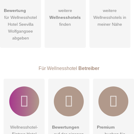
Hiermit akzeptiere ich die
AGB
.
Bewertung
weitere
weitere
für Wellnesshotel
Wellnesshotels
Wellnesshotels in
Die
Datenschutzerklärung
habe ich zur Kenntnis genommen.
Hotel Seevilla
finden
meiner Nähe
öffentliche Frage stellen
Wolfgangsee
Abbrechen
abgeben
Hinweis:
Bitte beachten Sie, öffentliche Fragen sind
für alle
Besucher sichtbar
.
Klicken Sie hier um eine
individuelle Frage
an den
Wellnesshotel-Eintrag zu stellen
.
Für Wellnesshotel
Betreiber
Wellnesshotel-
Bewertungen
Premium