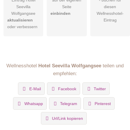
Eintrag Hotel
auf der eigenen
- buchen für
Seevilla
Seite
diesen
Wolfgangsee
einbinden
Wellnesshotel-
aktualisieren
Eintrag
oder verbessern
Wellnesshotel
Hotel Seevilla Wolfgangsee
teilen und
empfehlen:
E-Mail
Facebook
Twitter
Whatsapp
Telegram
Pinterest
Url/Link kopieren