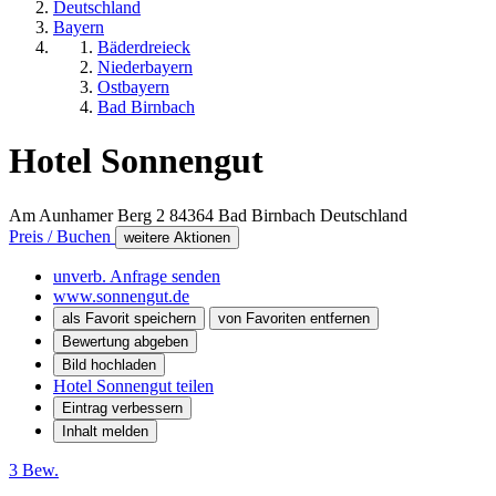
Deutschland
Bayern
Bäderdreieck
Niederbayern
Ostbayern
Bad Birnbach
Hotel Sonnengut
Am Aunhamer Berg 2
84364
Bad Birnbach
Deutschland
Preis / Buchen
weitere Aktionen
unverb. Anfrage senden
www.sonnengut.de
als Favorit speichern
von Favoriten entfernen
Bewertung abgeben
Bild hochladen
Hotel Sonnengut teilen
Eintrag verbessern
Inhalt melden
3 Bew.