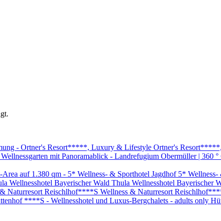
gt.
Ortner's Resort*****
5* Wellness- 
Thula Wellnesshotel Bayerischer 
Wellness & Naturresort Reischlhof**
Hüt