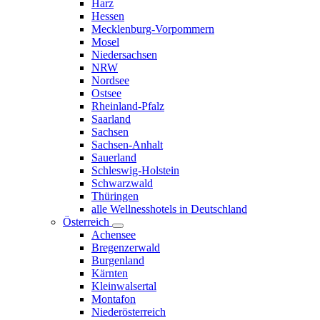
Harz
Hessen
Mecklenburg-Vorpommern
Mosel
Niedersachsen
NRW
Nordsee
Ostsee
Rheinland-Pfalz
Saarland
Sachsen
Sachsen-Anhalt
Sauerland
Schleswig-Holstein
Schwarzwald
Thüringen
alle Wellnesshotels in Deutschland
Österreich
Achensee
Bregenzerwald
Burgenland
Kärnten
Kleinwalsertal
Montafon
Niederösterreich