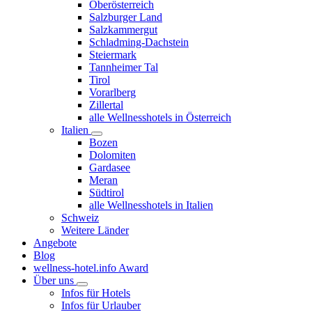
Oberösterreich
Salzburger Land
Salzkammergut
Schladming-Dachstein
Steiermark
Tannheimer Tal
Tirol
Vorarlberg
Zillertal
alle Wellnesshotels in Österreich
Italien
Bozen
Dolomiten
Gardasee
Meran
Südtirol
alle Wellnesshotels in Italien
Schweiz
Weitere Länder
Angebote
Blog
wellness-hotel.info Award
Über uns
Infos für Hotels
Infos für Urlauber