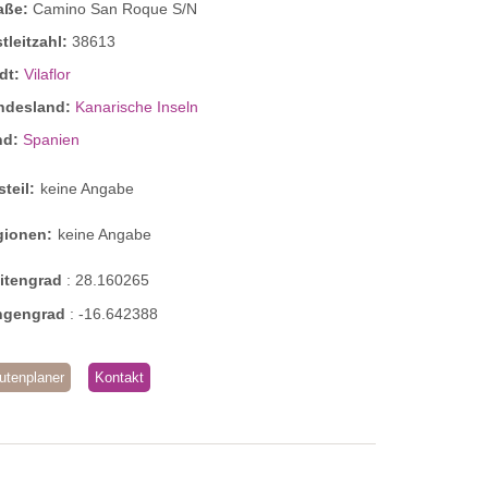
raße:
Camino San Roque S/N
tleitzahl:
38613
dt:
Vilaflor
ndesland:
Kanarische Inseln
nd:
Spanien
steil:
keine Angabe
gionen:
keine Angabe
eitengrad
:
28.160265
ngengrad
:
-16.642388
utenplaner
Kontakt