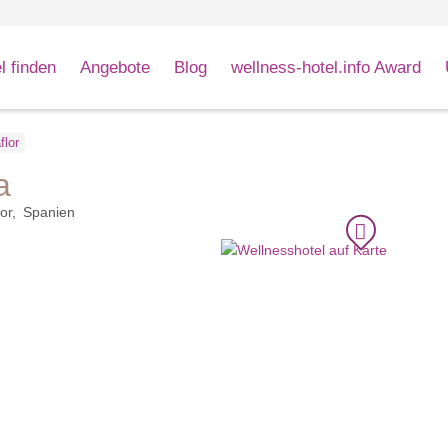
l finden
Angebote
Blog
wellness-hotel.info Award
flor
a
lor
Spanien