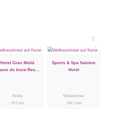
Hotel Gran Meliá
Sports & Spa Salobre
acio de Isora Resort
Hotel
& Spa
Alcalá
Maspalomas
19.2 km
106.2 km