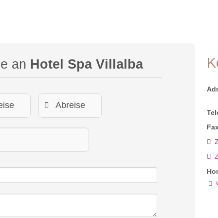
K
ge an
Hotel Spa Villalba
Ad
Tel
Fax
Z
Ho