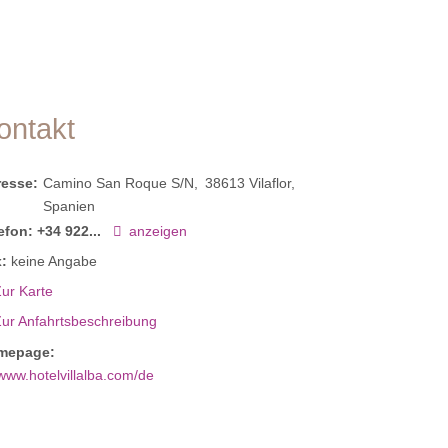
ontakt
resse:
Camino San Roque S/N
38613
Vilaflor
Spanien
efon:
+34 922...
anzeigen
:
keine Angabe
ur Karte
Zur Anfahrtsbeschreibung
mepage:
www.hotelvillalba.com/de