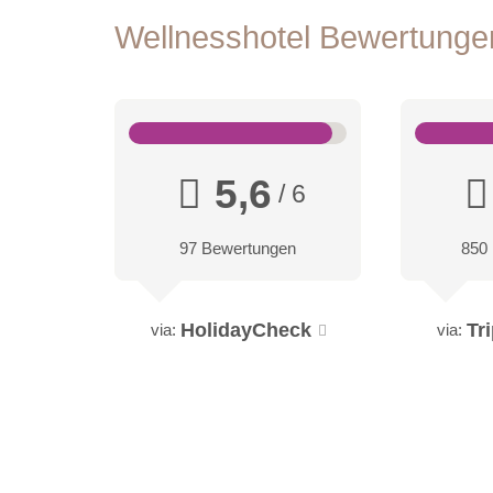
Wellnesshotel Bewertung
5,6
/ 6
97 Bewertungen
850
HolidayCheck
Tr
via:
via: