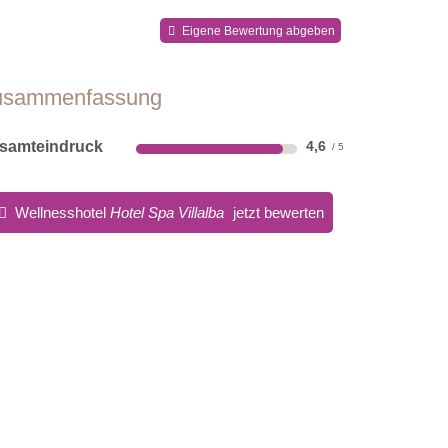
Eigene Bewertung abgeben
usammenfassung
samteindruck
4,6
Wellnesshotel
Hotel Spa Villalba
jetzt bewerten