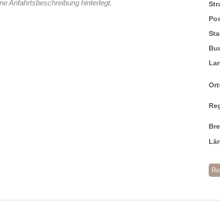
ne Anfahrtsbeschreibung hinterlegt.
St
Pos
Sta
Bu
La
Ort
Re
Br
Lä
Ro