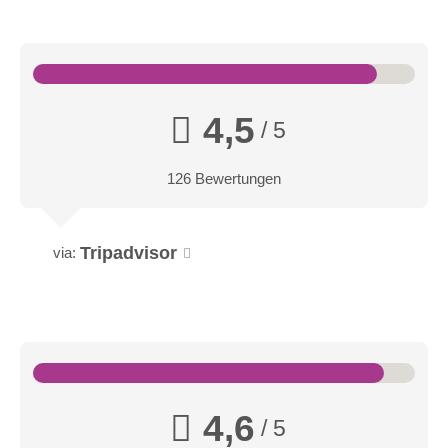
4,5
/ 5
126 Bewertungen
Tripadvisor
via:
Seeblickzimmer Lago
4,6
/ 5
Ihr Seeblickzimmer „Lago“ liegt direkt zum See und empfängt