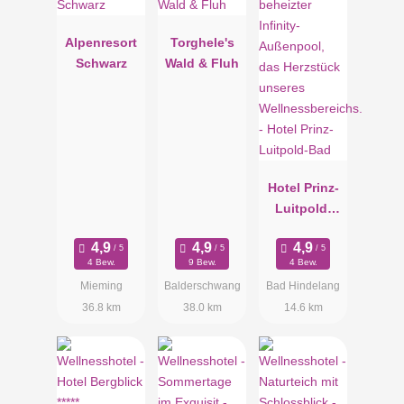
Alpenresort
Torghele's
Schwarz
Wald & Fluh
Hotel Prinz-
Luitpold-
Bad
4 Bew.
9 Bew.
4 Bew.
Mieming
Balderschwang
Bad Hindelang
36.8 km
38.0 km
14.6 km