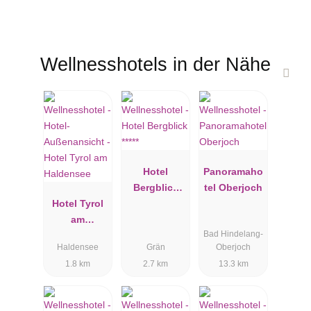
Wellnesshotels in der Nähe
Hotel
Panoramaho
Bergblick
tel Oberjoch
Hotel Tyrol
*****
am
Bad Hindelang-
Haldensee
Haldensee
Grän
Oberjoch
1.8 km
2.7 km
13.3 km