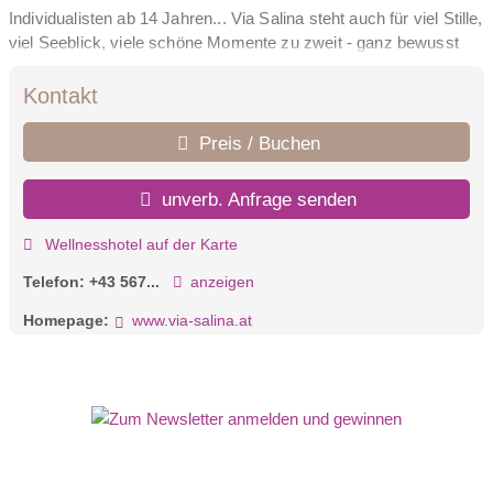
Individualisten ab 14 Jahren... Via Salina steht auch für viel Stille,
viel Seeblick, viele schöne Momente zu zweit - ganz bewusst
ohne Kinder. Als erstes Hotel im Tannheimer Tal bietet das Via
Salina einen Rückzugsort vom Stress des Alltags, an dem
Kontakt
Erwachsene Ruhe und Erholung finden. Egal, ob Sie gerade
frisch verliebt sind, sich eine Auszeit ganz für sich selbst gönnen
Preis / Buchen
oder neue Energie für Ihren Familienalltag schöpfen wollen - wir
bieten Ihnen den passenden Rahmen dafür. Von der Kulinarik bis
unverb. Anfrage senden
zum Wellnessbereich ist alles auf die Wünsche unserer
erwachsenen Gäste ausgerichtet.
Wellnesshotel auf der Karte
Telefon:
+43 567...
anzeigen
Homepage:
www.via-salina.at