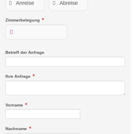
Zimmerbelegung
Seeblickzimmer Lago Deluxe
Betreff der Anfrage
Ihr Seeblickzimmer „Lago Deluxe“ liegt direkt zum See - das
atemberaubende See- und Bergpanorama wird Sie
Ihre Anfrage
verzaubern. Auf ca. 40 m², mit einem südseitigen Balkon,
erwartet Sie Wohlfühlatmosphäre pur! Die hochwertige
Ausstattung mit Eichenparkett, Sitzecke, maßgeschreinerten
Möbeln, Minibar und Telefon stehen im Zeichen unseres
Vorname
Mottos „dezenter Luxus direkt am See“. Große
Flachbildfernseher laden auch vom Bett aus zu einem
gemütlichen Fernsehabend ein. Bad und WC sind getrennt
Nachname
und die großen, ebenerdigen Duschen runden die komfortable