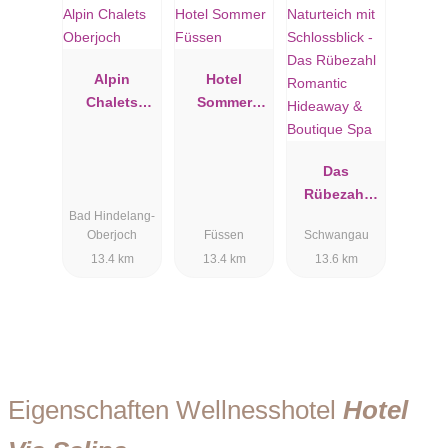
Alpin
Hotel
Chalets
Sommer
Oberjoch
Füssen
Das
Rübezahl
Bad Hindelang-
Romantic
Oberjoch
Füssen
Schwangau
Hideaway &
13.4 km
13.4 km
13.6 km
Boutique
Spa
Eigenschaften Wellnesshotel
Hotel