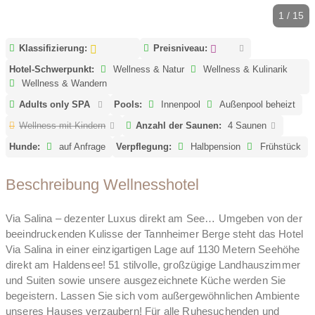
1 / 15
Klassifizierung:
Preisniveau:
Hotel-Schwerpunkt:
Wellness & Natur
Wellness & Kulinarik
Wellness & Wandern
Adults only SPA
Pools:
Innenpool
Außenpool beheizt
Wellness mit Kindern
Anzahl der Saunen:
4 Saunen
Hunde:
auf Anfrage
Verpflegung:
Halbpension
Frühstück
Beschreibung Wellnesshotel
Via Salina – dezenter Luxus direkt am See… Umgeben von der
beeindruckenden Kulisse der Tannheimer Berge steht das Hotel
Via Salina in einer einzigartigen Lage auf 1130 Metern Seehöhe
direkt am Haldensee! 51 stilvolle, großzügige Landhauszimmer
und Suiten sowie unsere ausgezeichnete Küche werden Sie
begeistern. Lassen Sie sich vom außergewöhnlichen Ambiente
unseres Hauses verzaubern! Für alle Ruhesuchenden und