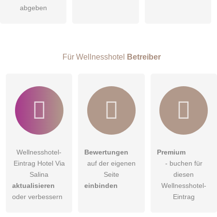
Die
Datenschutzerklärung
habe ich zur Kenntnis genommen.
abgeben
öffentliche Frage stellen
Abbrechen
Hinweis:
Bitte beachten Sie, öffentliche Fragen sind
für alle
Besucher sichtbar
.
Für Wellnesshotel
Betreiber
Klicken Sie hier um eine
individuelle Frage
an den
Wellnesshotel-Eintrag zu stellen
.
Wellnesshotel-
Bewertungen
Premium
Eintrag Hotel Via
auf der eigenen
- buchen für
Salina
Seite
diesen
aktualisieren
einbinden
Wellnesshotel-
oder verbessern
Eintrag