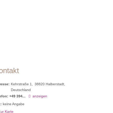
ontakt
resse:
Kehrstraße 1
38820
Halberstadt
Deutschland
efon:
+49 394...
anzeigen
:
keine Angabe
ur Karte