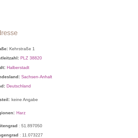
dresse
raße:
Kehrstraße 1
tleitzahl:
PLZ 38820
dt:
Halberstadt
ndesland:
Sachsen-Anhalt
nd:
Deutschland
steil:
keine Angabe
gionen:
Harz
eitengrad
:
51.897050
ngengrad
:
11.073227