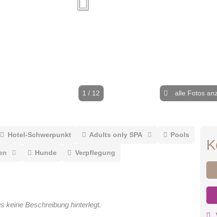
1 / 12
alle Fotos an
Hotel-Schwerpunkt
Adults only SPA
Pools
K
en
Hunde
Verpflegung
gs keine Beschreibung hinterlegt.