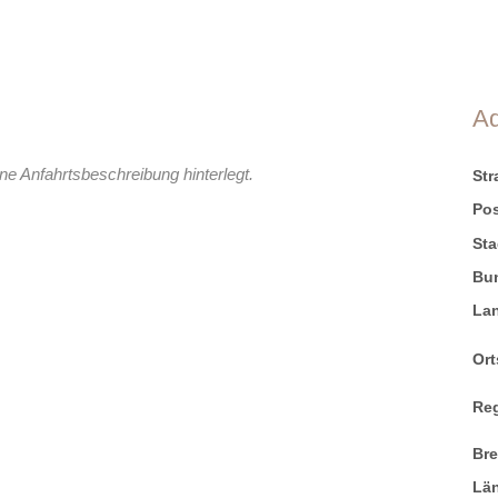
A
ne Anfahrtsbeschreibung hinterlegt.
St
Pos
Sta
Bu
La
Ort
Re
Br
Lä