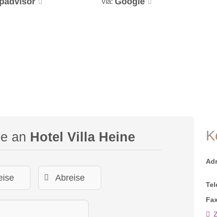
ipadvisor
Google
via:
K
ge an
Hotel Villa Heine
Ad
Tel
Fax
Z