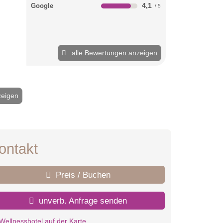
4,1
Google
alle Bewertungen anzeigen
zeigen
2 / 12
ontakt
Preis / Buchen
unverb. Anfrage senden
Wellnesshotel auf der Karte