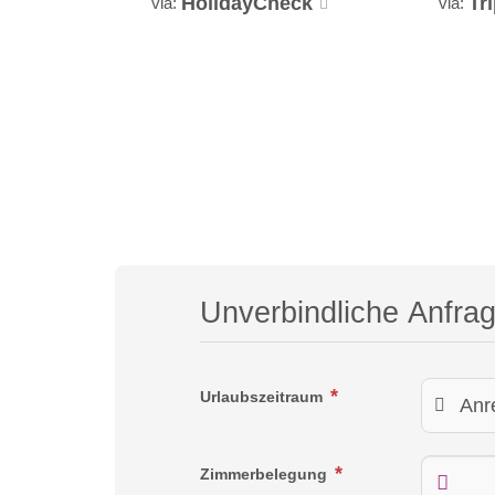
HolidayCheck
Tr
via:
via:
Unverbindliche Anfra
Urlaubszeitraum
Zimmerbelegung