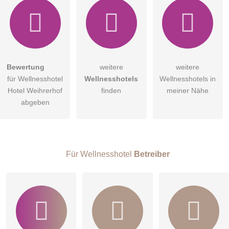
Bewertung
weitere
weitere
Hiermit akzeptiere ich die
AGB
.
für Wellnesshotel
Wellnesshotels
Wellnesshotels in
Hotel Weihrerhof
finden
meiner Nähe
Die
Datenschutzerklärung
habe ich zur Kenntnis genommen.
abgeben
öffentliche Frage stellen
Abbrechen
Hinweis:
Bitte beachten Sie, öffentliche Fragen sind
für alle
Besucher sichtbar
.
Für Wellnesshotel
Betreiber
Klicken Sie hier um eine
individuelle Frage
an den
Wellnesshotel-Eintrag zu stellen
.