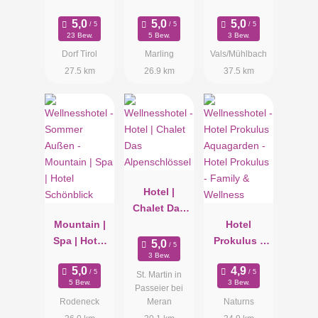
23 Bew.
5 Bew.
3 Bew.
Dorf Tirol
Marling
Vals/Mühlbach
27.5 km
26.9 km
37.5 km
Hotel |
Chalet Das
Mountain |
Alpenschlös
Hotel
Spa | Hotel
sel
Prokulus -
Schönblick
Family &
3 Bew.
Wellness
St. Martin in
5 Bew.
3 Bew.
Passeier bei
Rodeneck
Meran
Naturns