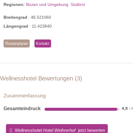
Regionen:
Bozen und Umgebung
Südtirol
Breitengrad
:
46.521060
Längengrad
:
11.423840
Routenplaner
Kontakt
Wellnesshotel Bewertungen
3
Zusammenfassung
Gesamteindruck
4,9
Wellnesshotel
Hotel Weihrerhof
jetzt bewerten