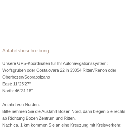
Skilift:
10 km entfernt
öffentliche Verkehrsmittel:
0.5 km entfernt
Langlaufloipe:
10 km entfernt
Ladestation Elektroauto:
direkt beim Hotel
Rodeln:
10 km entfernt
Eislaufen:
vor Ort
Flughafen:
26 km entfernt
Arzt:
5 km entfernt
Apotheke:
2 km entfernt
Seehöhe:
1200 m ü. M.
Exklusive Bootshaus-Sauna
Anfahrtsbeschreibung
Register-Nr.:
IT021072A1L46PNBHX
Eine Sauna, das ist ja nichts allzu besonderes. Aber eine
Ausflugsziele
Unsere GPS-Koordinaten für Ihr Autonavigationssystem:
Bootshaus-Sauna ist das allemal! Und genau so eine haben
Wolfsgruben oder Costalovara 22 in 39054 Ritten/Renon oder
wir für Sie gebaut. Direkt am See, aus heimischem Lärchen-
Oberbozen/Soprabolzano
und Zirbenholz sowie Porphyr.
East: 11°25‘27‘‘
North: 46°31‘16‘‘
Sitzplätze in Saunen:
30 Sitzplätze
Anfahrt von Norden:
Bitte nehmen Sie die Ausfahrt Bozen Nord, dann biegen Sie rechts
Liegen im Ruhebereich:
45 Liegen
ab Richtung Bozen Zentrum und Ritten.
Nach ca. 1 km kommen Sie an eine Kreuzung mit Kreisverkehr: