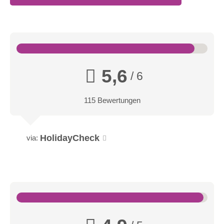
5,6
/ 6
115 Bewertungen
HolidayCheck
via: