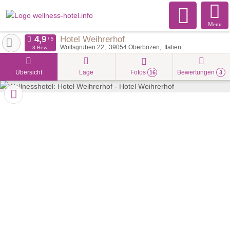
Menu
Hotel Weihrerhof
Wolfsgruben 22
39054
Oberbozen
Italien
3 Bew.
Übersicht
Lage
Fotos
Bewertungen
16
3