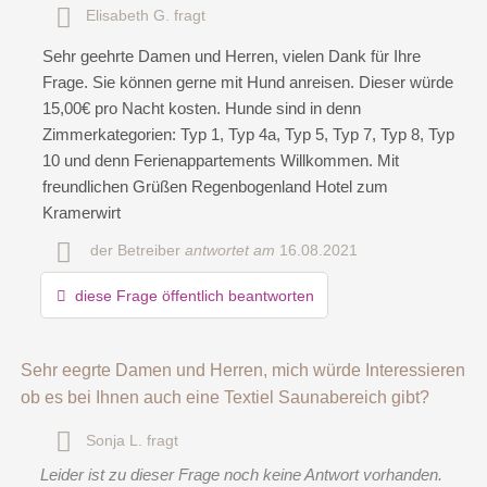
Die
Datenschutzerklärung
habe ich zur Kenntnis genommen.
Elisabeth G.
fragt
öffentliche Frage stellen
Abbrechen
Sehr geehrte Damen und Herren, vielen Dank für Ihre
Frage. Sie können gerne mit Hund anreisen. Dieser würde
Hinweis:
Bitte beachten Sie, öffentliche Fragen sind
für alle
15,00€ pro Nacht kosten. Hunde sind in denn
Besucher sichtbar
.
Zimmerkategorien: Typ 1, Typ 4a, Typ 5, Typ 7, Typ 8, Typ
Klicken Sie hier um eine
individuelle Frage
an den
10 und denn Ferienappartements Willkommen. Mit
Wellnesshotel-Eintrag zu stellen
.
freundlichen Grüßen Regenbogenland Hotel zum
Kramerwirt
der Betreiber
antwortet am
16.08.2021
diese Frage öffentlich beantworten
Sehr eegrte Damen und Herren, mich würde Interessieren
ob es bei Ihnen auch eine Textiel Saunabereich gibt?
Sonja L.
fragt
Leider ist zu dieser Frage noch keine Antwort vorhanden.