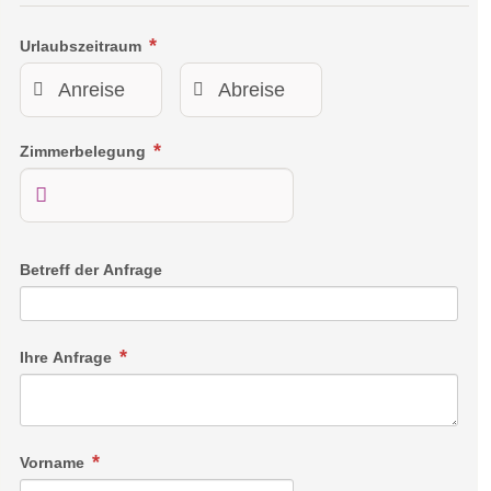
gebürstet) und Echtholzboden (Eiche, geölt und gebürstet).
Hoher Schlafkomfort im Boxspringbett mit exklusivem
Urlaubszeitraum
Topper. Badezimmer mit Walk-In Dusche.
Link
Zimmerbelegung
Betreff der Anfrage
Ihre Anfrage
Vorname