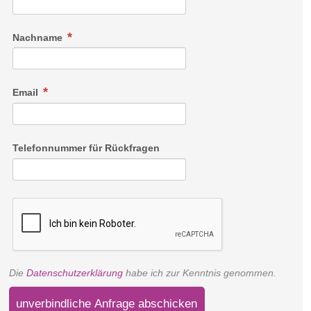
Nachname
Wellnesszimmer mit Duscheinblick oder Eckbank
Das Wellnesszimmer mit Balkon oder 10 qm kleinen
Email
Terrasse zur Kirche verfügt über einen Eichenholzboden und
versprüht auf etwa 30 qm natürlichen Charme. Badezimmer
mit Walk-in Dusche
Telefonnummer für Rückfragen
Link
Die
Datenschutzerklärung
habe ich zur Kenntnis genommen.
unverbindliche Anfrage abschicken