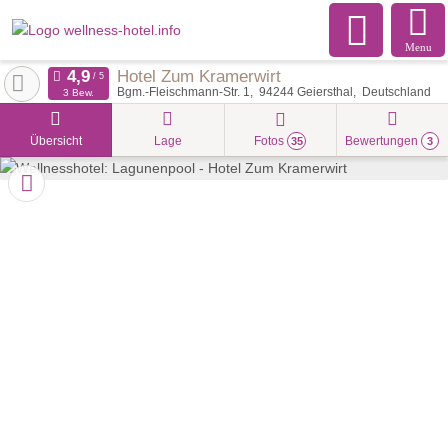
Menu
Hotel Zum Kramerwirt
Bgm.-Fleischmann-Str. 1
94244
Geiersthal
Deutschland
3 Bew.
Übersicht
Lage
Fotos
Bewertungen
35
3