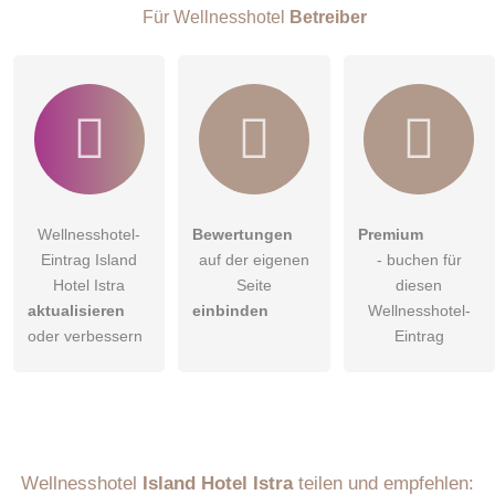
Besucher sichtbar
.
Für Wellnesshotel
Betreiber
Klicken Sie hier um eine
individuelle Frage
an den
Wellnesshotel-Eintrag zu stellen
.
Wellnesshotel-
Bewertungen
Premium
Eintrag Island
auf der eigenen
- buchen für
Hotel Istra
Seite
diesen
aktualisieren
einbinden
Wellnesshotel-
oder verbessern
Eintrag
Wellnesshotel
Island Hotel Istra
teilen und empfehlen: