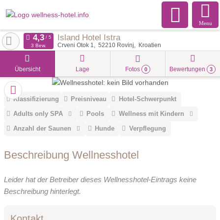
Menu
Island Hotel Istra
Crveni Otok 1
52210
Rovinj
Kroatien
3 Bew.
Übersicht
Lage
Fotos
Bewertungen
0
3
Klassifizierung
Preisniveau
Hotel-Schwerpunkt
Adults only SPA
Pools
Wellness mit Kindern
Anzahl der Saunen
Hunde
Verpflegung
Beschreibung Wellnesshotel
Leider hat der Betreiber dieses Wellnesshotel-Eintrags keine
Beschreibung hinterlegt.
Kontakt