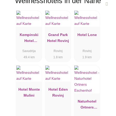
Wellnesshotels in der Nähe
Kempinski
Grand Park
Hotel Lone
Hotel
Hotel Rovinj
Adriatic
Savudrija
Rovinj
Rovinj
Istrien
49.4 km
1.8 km
1.9 km
Hotel Monte
Hotel Eden
Mulini
Rovinj
Naturhotel
Ortners
Eschenhof