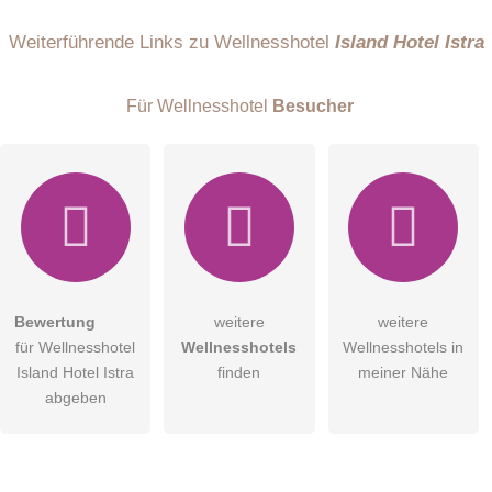
Name
Weiterführende Links zu Wellnesshotel
Island Hotel Istra
Für Wellnesshotel
Besucher
E-Mail-Adresse (wird nicht veröffentlicht)
Bewertung
weitere
weitere
Hiermit akzeptiere ich die
AGB
.
für Wellnesshotel
Wellnesshotels
Wellnesshotels in
Island Hotel Istra
finden
meiner Nähe
Die
Datenschutzerklärung
habe ich zur Kenntnis genommen.
abgeben
öffentliche Frage stellen
Abbrechen
Hinweis:
Bitte beachten Sie, öffentliche Fragen sind
für alle