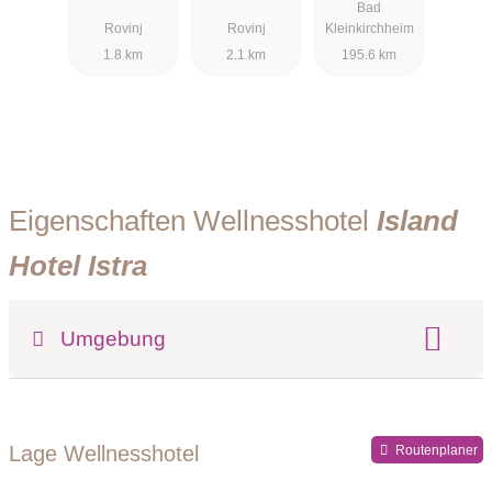
Bad
Rovinj
Rovinj
Kleinkirchheim
1.8 km
2.1 km
195.6 km
Eigenschaften Wellnesshotel
Island
Hotel Istra
Umgebung
Register-Nr.
Lage Wellnesshotel
Routenplaner