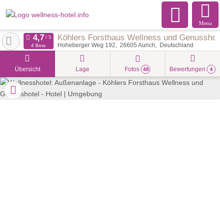
Menu
Köhlers Forsthaus Wellness und Genusshot
Hoheberger Weg 192
26605
Aurich
Deutschland
4 Bew.
Übersicht
Lage
Fotos
Bewertungen
48
4