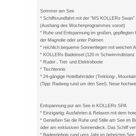
Sommer am See
* Schiffsrundfahrt mit der "MS KOLLERs Swan"
(Aushang des Wochenprogrammes vorort)
* Ruhe und Entspannung im großen, gepflegten 
der Magnolie oder unter Palmen
* reichlich bequeme Sonnenliegen mit weichen
* KOLLERs Badeinsel (120 m Schwimmdistanz 
* Ruder-, Tret- und Elektroboote
* Tischtennis
* 24-gängige Hotelfahrräder (Trekking-, Mountai
(Tipp: Radweg rund um den See!). Neue hochwe
Entspannung pur am See in KOLLERs SPA
* Einzigartig: Ausfahrten & Relaxen mit dem h
* Genießen Sie die Ruhe und Stille am See im B
oder am exklusiven Sonnendeck. Das Schiff ver
* Badeerlebnis rund ums Jahr im beheizten See