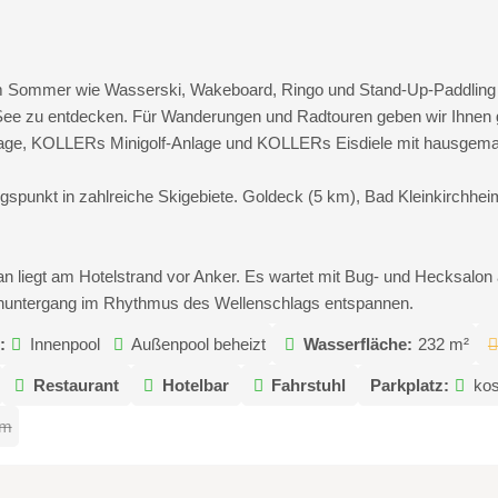
 Sommer wie Wasserski, Wakeboard, Ringo und Stand-Up-Paddling hab
ee zu entdecken. Für Wanderungen und Radtouren geben wir Ihnen g
nlage, KOLLERs Minigolf-Anlage und KOLLERs Eisdiele mit hausgemac
gspunkt in zahlreiche Skigebiete. Goldeck (5 km), Bad Kleinkirchhe
iegt am Hotelstrand vor Anker. Es wartet mit Bug- und Hecksalon a
nuntergang im Rhythmus des Wellenschlags entspannen.
:
Innenpool
Außenpool beheizt
Wasserfläche:
232 m²
Restaurant
Hotelbar
Fahrstuhl
Parkplatz:
kos
um