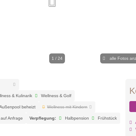
1 / 24
alle Fotos an
K
lness & Kulinarik
Wellness & Golf
Außenpool beheizt
Wellness mit Kindern
auf Anfrage
Verpflegung:
Halbpension
Frühstück