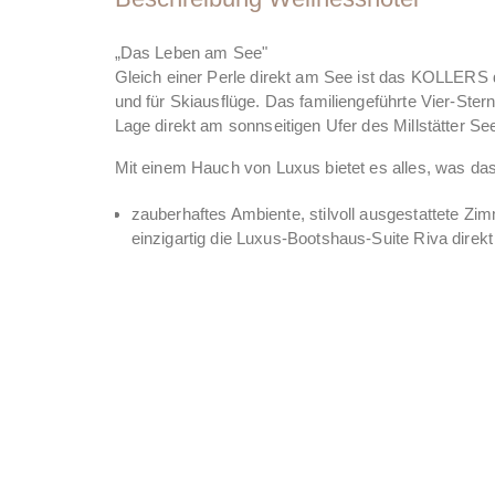
„Das Leben am See"
Gleich einer Perle direkt am See ist das KOLLERS
und für Skiausflüge. Das familiengeführte Vier-Ster
Lage direkt am sonnseitigen Ufer des Millstätter See
Mit einem Hauch von Luxus bietet es alles, was da
zauberhaftes Ambiente, stilvoll ausgestattete Zi
einzigartig die Luxus-Bootshaus-Suite Riva direk
Verzaubernde Ausblicke auf den majestätisch da
Romantische Plätzchen für erholsame Stunden
KOLLERs SPA – großzügig und edel konzipiert: I
kompetente Beauty-Abteilung, geführte Sauna-A
direkt am See, Panorama-Ruheraum, offener Ka
ganzjähriger Badespaß im beheizten See
Ausfahrten & Relaxen im hoteleigenen Schiff 
kulinarische Genüsse auf höchstem Niveau (im 