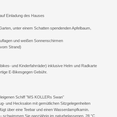
 auf Einladung des Hauses
Garten, unter einem Schatten spendenden Apfelbaum,
 Auflagen und weißen Sonnenschirmen
vom Strand)
nbikes- und Kinderfahrräder) inklusive Helm und Radkarte
rtige E-Bikesgegen Gebühr.
oteleigenen Schiff "MS KOLLERs Swan"
ug- und Hecksalon mit gemütlichen Sitzgelegenheiten
fügt über eine Teebar und einen Wasserdampfkamin.
 – schwimmen Sie ganzjährig im naturbelassenen, 28 °C