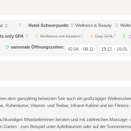
u:
Hotel-Schwerpunkt:
Wellness & Beauty
Welln
ts only SPA
Wellness mit Kindern
Day SPA
saisonale Öffnungszeiten:
02.04.
-
08.11.
19.12.
-
10.01.
en dem ganzjährig beheizten See auch ein großzügiger Wellnessber
, Ruheräume, Vitamin- und Teebar, Infrarot-Kabine und ein Fitnes
achkundigen Mitarbeiterinnen beraten und mit zahlreichen Massag
 Garten - zum Beispiel unter Apfelbäumen oder auf der Sonnenterrass