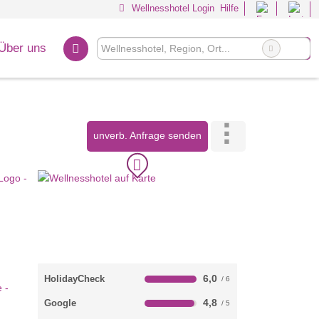
Wellnesshotel Login
Hilfe
Über uns
unverb. Anfrage senden
6,0
HolidayCheck
4,8
Google