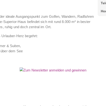
Te
Ho
 der ideale Ausgangspunkt zum Golfen, Wandern, Radfahren
ne-Superior-Haus befindet sich mit rund 8.000 m² in bester
s, ruhig und doch zentral im Ort.
s Urlauber-Herz begehrt:
mmer & Suiten,
t über dem See
liegenden See und die umliegende Bergwelt
nnen- & Außenpools, Saunen, Fitnessraum,
ufgüsse. Seen Wellness® – modern designter Sauna-Kubus
min, Sonnendecks, Liegewiesen,
„MS KOLLERs Swan“
Sommer auf der Seeterrasse) mit Themen-Frühstücksbuffets,