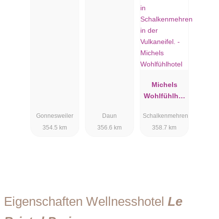
Michels
Wohlfühlhot
el
Gonnesweiler
Daun
Schalkenmehren
354.5 km
356.6 km
358.7 km
Eigenschaften Wellnesshotel
Le