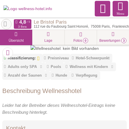
Menu
Le Bristol Paris
112 rue du Faubourg Saint Honoré
75008
Paris
Frankreich
3 Bew.
Übersicht
Lage
Fotos
Bewertungen
0
3
Klassifizierung:
Preisniveau
Hotel-Schwerpunkt
Adults only SPA
Pools
Wellness mit Kindern
Anzahl der Saunen
Hunde
Verpflegung
Beschreibung Wellnesshotel
Leider hat der Betreiber dieses Wellnesshotel-Eintrags keine
Beschreibung hinterlegt.
Kontakt