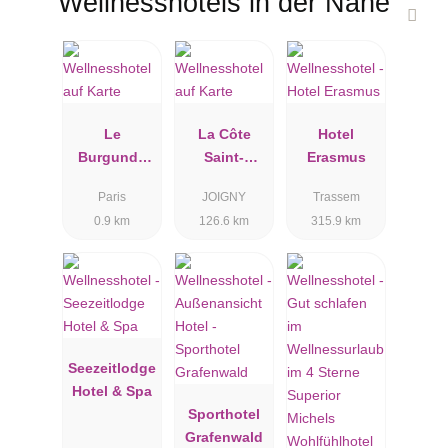
Wellnesshotels in der Nähe
Le
La Côte
Hotel
Burgundy
Saint-
Erasmus
Paris
Jacques
Paris
JOIGNY
Trassem
0.9 km
126.6 km
315.9 km
Seezeitlodge
Hotel & Spa
Sporthotel
Grafenwald