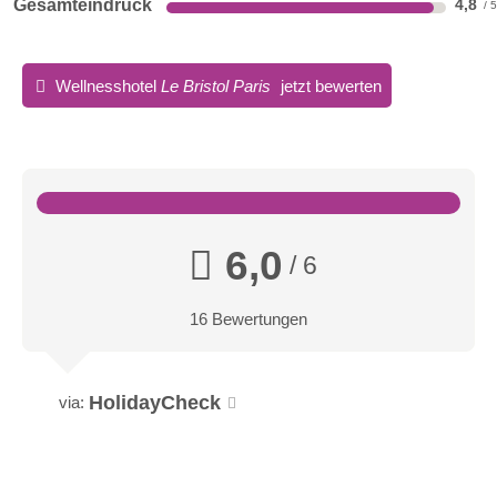
Gesamteindruck
4,8
Wellnesshotel
Le Bristol Paris
jetzt bewerten
6,0
/ 6
16 Bewertungen
HolidayCheck
via: