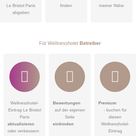
Le Bristol Paris
finden
meiner Nähe
Die
Datenschutzerklärung
habe ich zur Kenntnis genommen.
abgeben
öffentliche Frage stellen
Abbrechen
Hinweis:
Bitte beachten Sie, öffentliche Fragen sind
für alle
Besucher sichtbar
.
Für Wellnesshotel
Betreiber
Klicken Sie hier um eine
individuelle Frage
an den
Wellnesshotel-Eintrag zu stellen
.
Wellnesshotel-
Bewertungen
Premium
Eintrag Le Bristol
auf der eigenen
- buchen für
Paris
Seite
diesen
aktualisieren
einbinden
Wellnesshotel-
oder verbessern
Eintrag