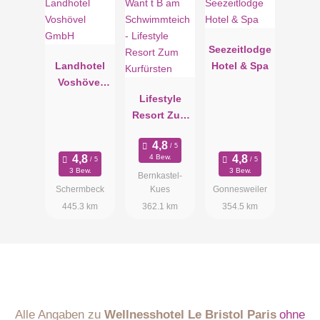
Seezeitlodge
Landhotel
Hotel & Spa
Voshövel
GmbH
Lifestyle
Resort Zum
Kurfürsten
4 Bew.
3 Bew.
3 Bew.
Bernkastel-
Schermbeck
Kues
Gonnesweiler
445.3 km
362.1 km
354.5 km
Alle Angaben zu
Wellnesshotel Le Bristol Paris
ohne