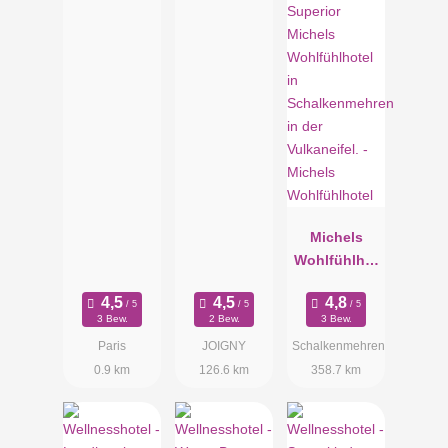
Paris
Jacques
Michels
Wohlfühlhot
el
3 Bew.
2 Bew.
3 Bew.
Paris
JOIGNY
Schalkenmehren
0.9 km
126.6 km
358.7 km