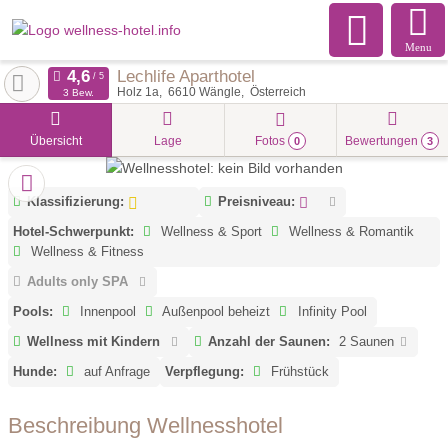
Menu
Lechlife Aparthotel
Holz 1a
6610
Wängle
Österreich
3 Bew.
Übersicht
Lage
Fotos
Bewertungen
0
3
Klassifizierung:
Preisniveau:
Hotel-Schwerpunkt:
Wellness & Sport
Wellness & Romantik
Wellness & Fitness
Adults only SPA
Pools:
Innenpool
Außenpool beheizt
Infinity Pool
Wellness mit Kindern
Anzahl der Saunen:
2 Saunen
Hunde:
auf Anfrage
Verpflegung:
Frühstück
Beschreibung Wellnesshotel