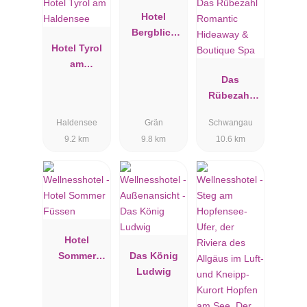
Hotel
Bergblick
Hotel Tyrol
*****
am
Haldensee
Das
Rübezahl
Romantic
Haldensee
Grän
Schwangau
Hideaway &
9.2 km
9.8 km
10.6 km
Boutique
Spa
Hotel
Sommer
Das König
Füssen
Ludwig