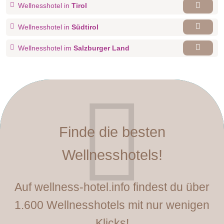
Wellnesshotel in
Tirol
Wellnesshotel in
Südtirol
Wellnesshotel im
Salzburger Land
Finde die besten
Wellnesshotels!
Auf wellness-hotel.info findest du über
1.600 Wellnesshotels mit nur wenigen
Klicks!