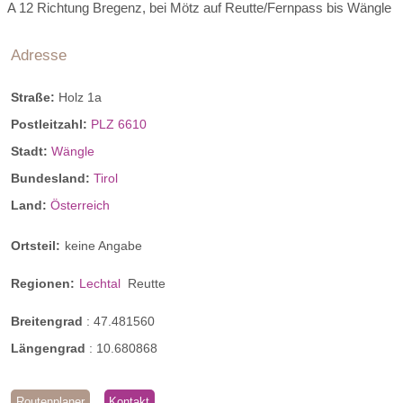
A 12 Richtung Bregenz, bei Mötz auf Reutte/Fernpass bis Wängle
Adresse
Straße:
Holz 1a
Postleitzahl:
PLZ 6610
Stadt:
Wängle
Bundesland:
Tirol
Land:
Österreich
Ortsteil:
keine Angabe
Regionen:
Lechtal
Reutte
Breitengrad
:
47.481560
Längengrad
:
10.680868
Routenplaner
Kontakt