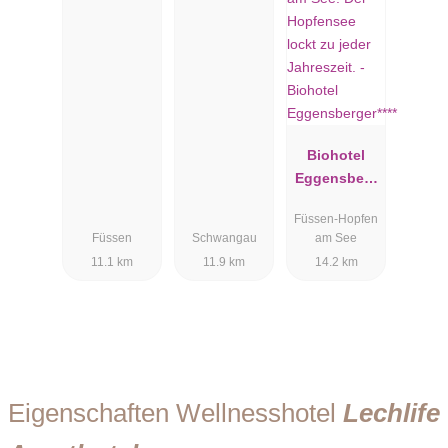
Biohotel
Eggensberg
er****
Füssen-Hopfen
Füssen
Schwangau
am See
11.1 km
11.9 km
14.2 km
Eigenschaften Wellnesshotel
Lechlife