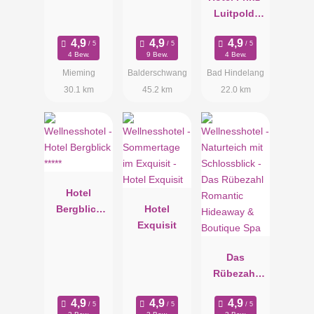
Luitpold-
Bad
4 Bew.
9 Bew.
4 Bew.
Mieming
Balderschwang
Bad Hindelang
30.1 km
45.2 km
22.0 km
Hotel
Bergblick
Hotel
*****
Exquisit
Das
Rübezahl
Romantic
Hideaway &