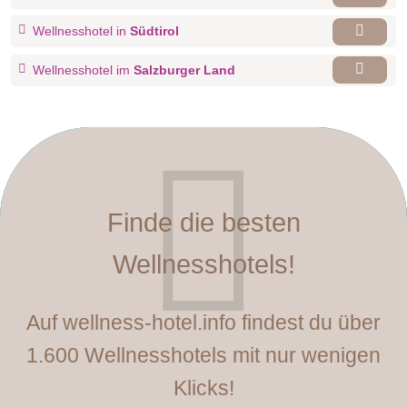
Wellnesshotel in
Südtirol
Wellnesshotel im
Salzburger Land
Finde die besten
Wellnesshotels!
Auf wellness-hotel.info findest du über
1.600 Wellnesshotels mit nur wenigen
Klicks!