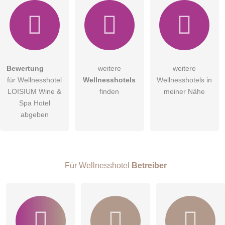
Hiermit akzeptiere ich die
AGB
.
Bewertung
weitere
weitere
für Wellnesshotel
Wellnesshotels
Wellnesshotels in
Die
Datenschutzerklärung
habe ich zur Kenntnis genommen.
LOISIUM Wine &
finden
meiner Nähe
öffentliche Frage stellen
Spa Hotel
Abbrechen
abgeben
Hinweis:
Bitte beachten Sie, öffentliche Fragen sind
für alle
Besucher sichtbar
.
Klicken Sie hier um eine
individuelle Frage
an den
Wellnesshotel-Eintrag zu stellen
.
Für Wellnesshotel
Betreiber