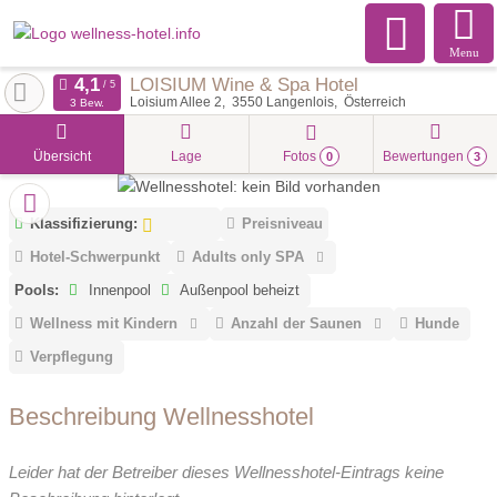
Menu
LOISIUM Wine & Spa Hotel
Loisium Allee 2
3550
Langenlois
Österreich
3 Bew.
Übersicht
Lage
Fotos
Bewertungen
0
3
Klassifizierung:
Preisniveau
Hotel-Schwerpunkt
Adults only SPA
Pools:
Innenpool
Außenpool beheizt
Wellness mit Kindern
Anzahl der Saunen
Hunde
Verpflegung
Beschreibung Wellnesshotel
Leider hat der Betreiber dieses Wellnesshotel-Eintrags keine