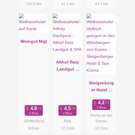
130.8 km
41.3 km
44.3 km
Weingut Nigl
Althof Retz
Landgut &
SPA
Steigenberg
er Hotel &
Spa Krems
3 Bew.
2 Bew.
3 Bew.
Krems an der
Senftenberg
Retz
Donau
8.8 km
37.2 km
10.3 km