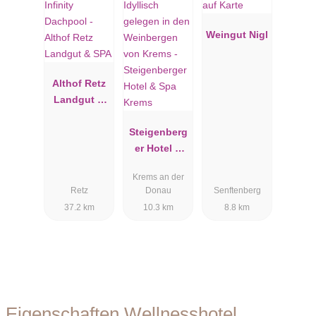
Weingut Nigl
Althof Retz
Landgut &
SPA
Steigenberg
er Hotel &
Spa Krems
Krems an der
Retz
Donau
Senftenberg
37.2 km
10.3 km
8.8 km
Eigenschaften Wellnesshotel