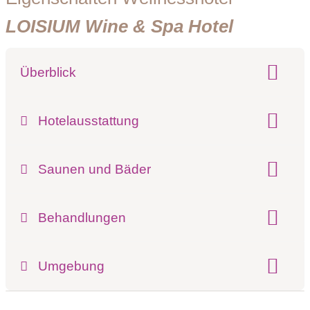
LOISIUM Wine & Spa Hotel
Überblick
Klassifizierung:
Hotelausstattung
Pools:
Innenpool
Außenpool beheizt
Saunen und Bäder
Finnische Sauna
Dampfbad
Behandlungen
Kosmetikbehandlungen
Umgebung
Register-Nr.