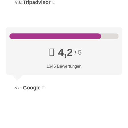
Tripadvisor
via:
4,2
/ 5
1345 Bewertungen
Google
via: